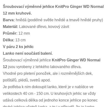
Šroubovací výměnné jehlice KnitPro Ginger WD Normal
12 mm kruhové.
Barva:
hnědá (podélné světle hnědé a tmavě hnědé pruhy)
Materiál:
Lakované dřevo, kovový závit
Průměr:
12 mm
Délka:
13 cm
V páru 2 ks jehlic
Lanko není součástí balení.
Šroubovací výměnné jehlice
KnitPro Ginger WD Normal
12
jsou vyrobeny z lehkého lakovaného dřeva.
Vhodné pro pletení ponožek, ale i rozměrnějších dek,
polštářů, plédů, svetrů apod.
Je potřeba k nim dokoupit lanko, které je v nabídce ve
velikostech 40 cm - 150 cm. U kruhových jehlic se vždy
udává celková délka od jednoho konce jehlice po konec
druhé jehlice včetně lanka, a to i v případě, že je lanko