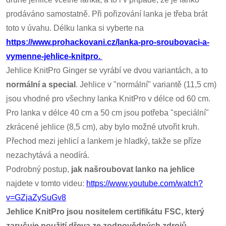
prodáváno samostatně. Při pořizování lanka je třeba brát
toto v úvahu. Délku lanka si vyberte na
https://www.prohackovani.cz/lanka-pro-sroubovaci-a-
vymenne-jehlice-knitpro.
Jehlice KnitPro Ginger se vyrábí ve dvou variantách, a to
normální a special
. Jehlice v "normální" variantě (11,5 cm)
jsou vhodné pro všechny lanka KnitPro v délce od 60 cm.
Pro lanka v délce 40 cm a 50 cm jsou potřeba "speciální"
zkrácené jehlice (8,5 cm), aby bylo možné utvořit kruh.
Přechod mezi jehlicí a lankem je hladký, takže se příze
nezachytává a neodírá.
Podrobný postup,
jak našroubovat lanko na jehlice
najdete v tomto videu:
https://www.youtube.com/watch?
v=GZjaZySuGv8
Jehlice KnitPro jsou nositelem certifikátu FSC, který
zaručuje použití dřeva ze zodpovědných zdrojů.