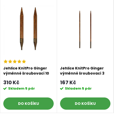
Jehlice KnitPro Ginger
Jehlice KnitPro Ginger
výměnné šroubovací 10
výměnné šroubovací 3
mm
mm
310 Kč
167 Kč
Skladem
5 pár
Skladem
5 pár
DO KOŠÍKU
DO KOŠÍKU
Doprava a platby
Prodejna
Blog a návody