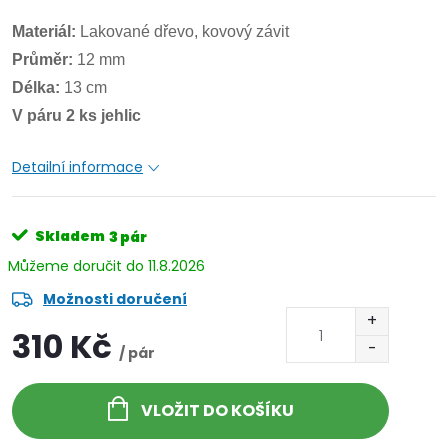
Materiál:
Lakované dřevo, kovový závit
Průměr:
12 mm
Délka:
13 cm
V páru 2 ks jehlic
Detailní informace
Skladem
3 pár
11.8.2026
Možnosti doručení
310 Kč
/ pár
VLOŽIT DO KOŠÍKU