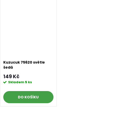
Kuzucuk 75620 světle
šedá
149 Kč
Skladem
5 ks
DO KOŠÍKU