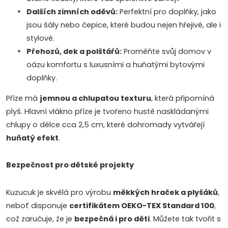
k
Dalších zimních oděvů:
Perfektní pro doplňky, jako
jsou šály nebo čepice, které budou nejen hřejivé, ale i
y
stylové.
v
Přehozů, dek a polštářů:
Proměňte svůj domov v
oázu komfortu s luxusními a huňatými bytovými
ý
doplňky.
p
Příze má
jemnou a chlupatou texturu
, která připomíná
i
plyš. Hlavní vlákno příze je tvořeno hustě naskládanými
chlupy o délce cca 2,5 cm, které dohromady vytvářejí
s
huňatý efekt
.
u
Bezpečnost pro dětské projekty
Kuzucuk je skvělá pro výrobu
měkkých hraček a plyšáků
,
neboť disponuje
certifikátem OEKO-TEX Standard 100
,
což zaručuje, že je
bezpečná i pro děti
. Můžete tak tvořit s