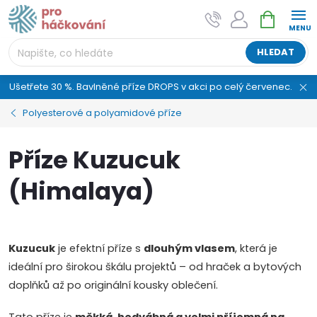
Přejít
NÁKUPNÍ
AI asistent "pani Klubíčková" –
na
KOŠÍK
ProHackovani.cz
obsah
Jsme e-shop s více než osmiletou tradicí a máme pro
HLEDAT
vás připraveno více než 25 tisíc produktů. Vše skladem,
připravené k odeslání.
Ušetřete 30 %. Bavlněné příze DROPS v akci po celý červenec.
Polyesterové a polyamidové příze
Příze Kuzucuk
(Himalaya)
Kuzucuk
je efektní příze s
dlouhým vlasem
, která je
ideální pro širokou škálu projektů – od hraček a bytových
doplňků až po originální kousky oblečení.