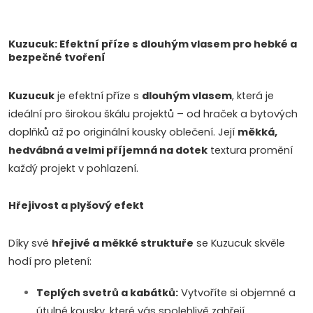
O
v
Kuzucuk: Efektní příze s dlouhým vlasem pro hebké a
bezpečné tvoření
l
Kuzucuk
je efektní příze s
dlouhým vlasem
, která je
á
ideální pro širokou škálu projektů – od hraček a bytových
d
doplňků až po originální kousky oblečení. Její
měkká,
hedvábná a velmi příjemná na dotek
textura promění
a
každý projekt v pohlazení.
c
Hřejivost a plyšový efekt
í
p
Díky své
hřejivé a měkké struktuře
se Kuzucuk skvěle
hodí pro pletení:
r
Teplých svetrů a kabátků:
Vytvoříte si objemné a
v
útulné kousky, které vás spolehlivě zahřejí.