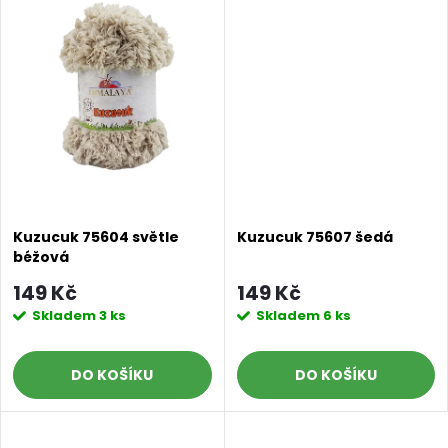
k
t
t
ů
ů
Kuzucuk 75604 světle
Kuzucuk 75607 šedá
béžová
149 Kč
149 Kč
Skladem
3 ks
Skladem
6 ks
DO KOŠÍKU
DO KOŠÍKU