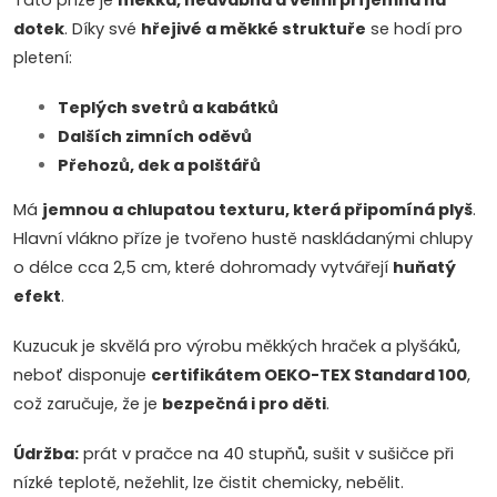
Tato příze je
měkká, hedvábná a velmi příjemná na
dotek
. Díky své
hřejivé a měkké struktuře
se hodí pro
pletení:
Teplých svetrů a kabátků
Dalších zimních oděvů
Přehozů, dek a polštářů
Má
jemnou a chlupatou texturu, která připomíná plyš
.
Hlavní vlákno příze je tvořeno hustě naskládanými chlupy
o délce cca 2,5 cm, které dohromady vytvářejí
huňatý
efekt
.
Kuzucuk je skvělá pro výrobu měkkých hraček a plyšáků,
neboť disponuje
certifikátem OEKO-TEX Standard 100
,
což zaručuje, že je
bezpečná i pro děti
.
Údržba:
prát v pračce na 40 stupňů, sušit v sušičce při
nízké teplotě, nežehlit, lze čistit chemicky, nebělit.