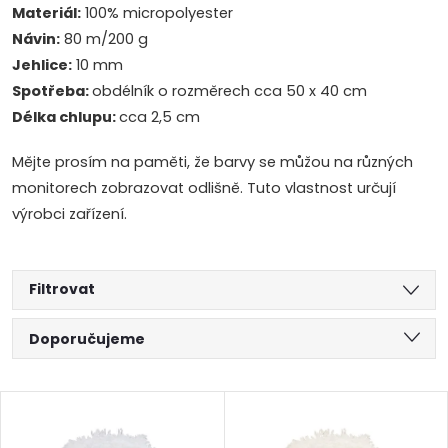
Materiál:
100% micropolyester
Návin:
80 m/200 g
Jehlice:
10 mm
Spotřeba:
obdélník o rozměrech cca 50 x 40 cm
Délka chlupu:
cca 2,5 cm
Mějte prosím na paměti, že barvy se můžou na různých
monitorech zobrazovat odlišně. Tuto vlastnost určují
výrobci zařízení.
Filtrovat
Ř
Doporučujeme
a
Nejlevnější
V
Nejdražší
z