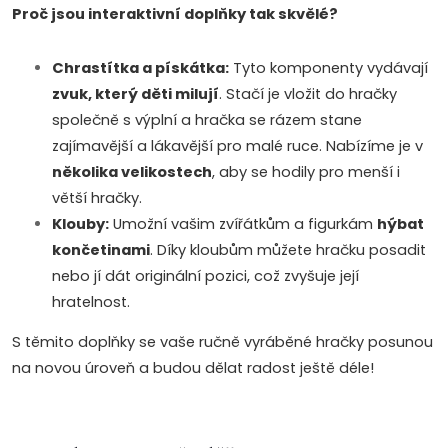
Proč jsou interaktivní doplňky tak skvělé?
í
p
Chrastítka a pískátka:
Tyto komponenty vydávají
zvuk, který děti milují
. Stačí je vložit do hračky
r
společně s výplní a hračka se rázem stane
v
zajímavější a lákavější pro malé ruce. Nabízíme je v
několika velikostech
, aby se hodily pro menší i
k
větší hračky.
y
Klouby:
Umožní vašim zvířátkům a figurkám
hýbat
končetinami
. Díky kloubům můžete hračku posadit
v
Doprava a platby
Prodejna
Blog a návody
nebo jí dát originální pozici, což zvyšuje její
ý
hratelnost.
Poslat
p
S těmito doplňky se vaše ručně vyráběné hračky posunou
na novou úroveň a budou dělat radost ještě déle!
i
s