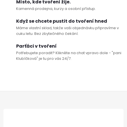
Místo, kde tvoření žije.
u
Kamenná prodejna, kurzy a osobní přístup.
Když se chcete pustit do tvoření hned
Máme vlastní sklad, takže vaši objednávku připravíme v
cuku letu. Bez zbytečného čekání.
Parťáci v tvoření
Potřebujete poradit? Klikněte na chat vpravo dole - "pani
Klubíčková" je tu pro vás 24/7.
Z
á
p