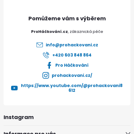
a
t
ProHáčkování.cz
í
info
@
prohackovani.cz
+420 603 848 864
Pro Háčkování
prohackovani.cz/
https://www.youtube.com/@prohackovani8
612
Instagram
Informace pro vás