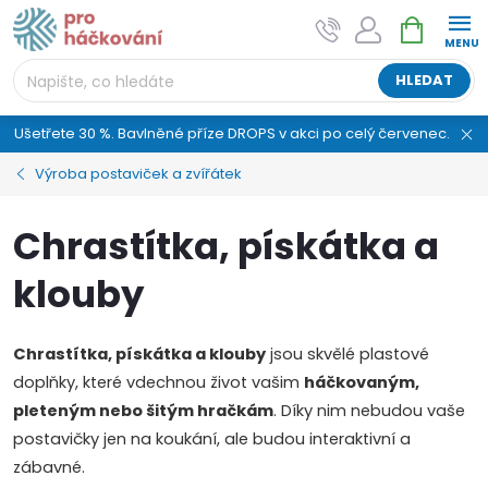
Přejít
NÁKUPNÍ
AI asistent "pani Klubíčková" –
na
KOŠÍK
ProHackovani.cz
obsah
Jsme e-shop s více než osmiletou tradicí a máme pro
HLEDAT
vás připraveno více než 25 tisíc produktů. Vše skladem,
připravené k odeslání.
Ušetřete 30 %. Bavlněné příze DROPS v akci po celý červenec.
Výroba postaviček a zvířátek
Chrastítka, pískátka a
klouby
Chrastítka, pískátka a klouby
jsou skvělé plastové
doplňky, které vdechnou život vašim
háčkovaným,
pleteným nebo šitým hračkám
. Díky nim nebudou vaše
postavičky jen na koukání, ale budou interaktivní a
zábavné.