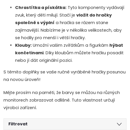
Chrastítka a pískátka:
Tyto komponenty vydávají
zvuk, který děti milují. Stačí je
vložit do hračky
společně s výplní
a hračka se rázem stane
zajímavější. Nabízíme je v několika velikostech, aby
se hodily pro menší i větší hračky.
Klouby:
Umožní vašim zvířátkům a figurkám
hýbat
končetinami
. Díky kloubům můžete hračku posadit
nebo jí dát originální pozici.
S těmito doplňky se vaše ručně vyráběné hračky posunou
na novou úroveň!
Mějte prosím na paměti, že barvy se můžou na různých
monitorech zobrazovat odlišně. Tuto vlastnost určují
výrobci zařízení.
Filtrovat