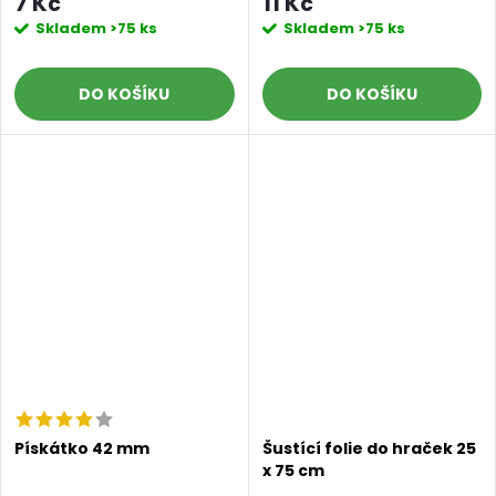
7 Kč
11 Kč
Skladem
>75 ks
Skladem
>75 ks
DO KOŠÍKU
DO KOŠÍKU
Pískátko 42 mm
Šustící folie do hraček 25
x 75 cm