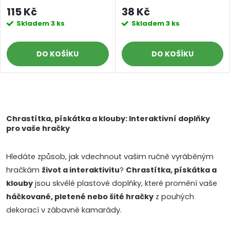
115 Kč
38 Kč
Skladem
3 ks
Skladem
3 ks
DO KOŠÍKU
DO KOŠÍKU
O
v
Chrastítka, pískátka a klouby: Interaktivní doplňky
pro vaše hračky
l
Hledáte způsob, jak vdechnout vašim ručně vyráběným
á
hračkám
život a interaktivitu
?
Chrastítka, pískátka a
d
klouby
jsou skvělé plastové doplňky, které promění vaše
háčkované, pletené nebo šité hračky
z pouhých
a
dekorací v zábavné kamarády.
c