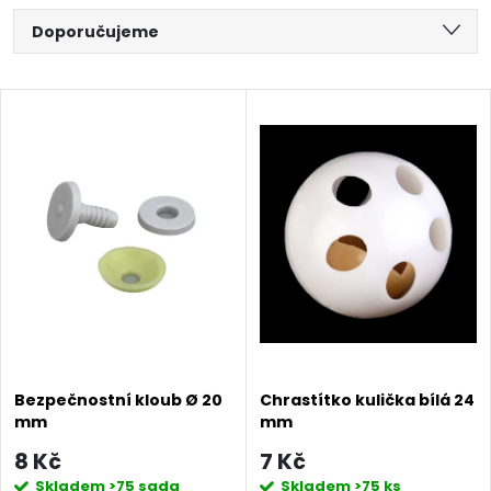
Ř
Doporučujeme
a
Nejlevnější
V
Nejdražší
z
ý
Abecedně
e
p
n
i
í
s
p
p
r
Bezpečnostní kloub Ø 20
Chrastítko kulička bílá 24
mm
mm
r
o
8 Kč
7 Kč
Skladem
>75 sada
Skladem
>75 ks