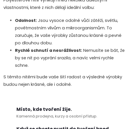
Polyesterové nitě vynikají hned několika důležitými
y
vlastnostmi, které z nich dělají ideální volbu:
v
Odolnost:
Jsou vysoce odolné vůči zátěži, světlu,
ý
povětrnostním vlivům a mikroorganismům. To
zaručuje, že vaše výrobky zůstanou krásné a pevné
p
po dlouhou dobu.
Rychlé schnutí a nesrážlivost:
Nemusíte se bát, že
i
by se nit po vyprání srazila, a navíc velmi rychle
s
schne.
u
S těmito nitěmi bude vaše šití radost a výsledné výrobky
budou nejen krásné, ale i odolné.
Místo, kde tvoření žije.
Kamenná prodejna, kurzy a osobní přístup.
Když se chcete pustit do tvoření hned