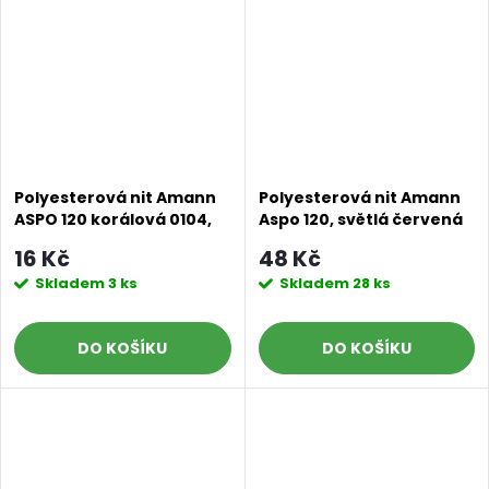
Polyesterová nit Amann
Polyesterová nit Amann
ASPO 120 korálová 0104,
Aspo 120, světlá červená
návin100 M
104, 500 m
16 Kč
48 Kč
Skladem
3 ks
Skladem
28 ks
DO KOŠÍKU
DO KOŠÍKU