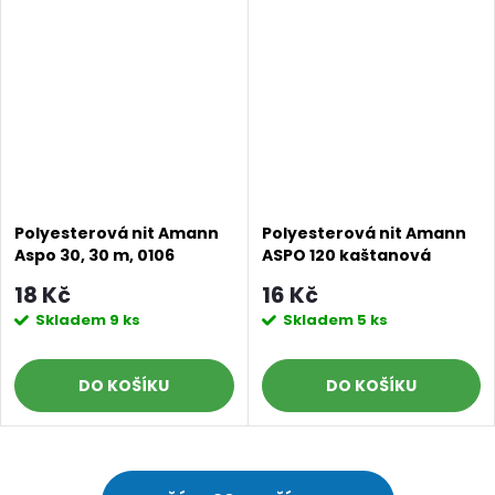
Polyesterová nit Amann
Polyesterová nit Amann
Aspo 30, 30 m, 0106
ASPO 120 kaštanová
šarlatová červená
vínová 0109, návin 100 m
18 Kč
16 Kč
Skladem
9 ks
Skladem
5 ks
DO KOŠÍKU
DO KOŠÍKU
O