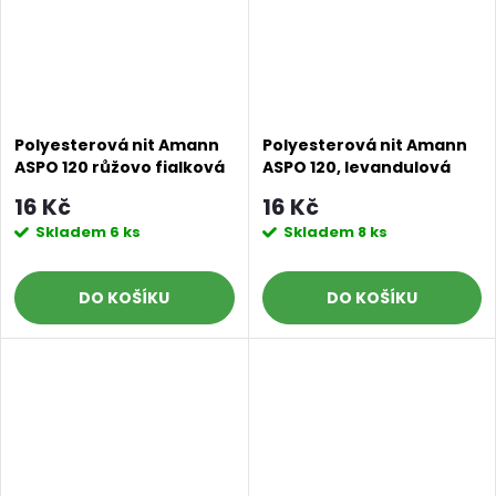
Polyesterová nit Amann
Polyesterová nit Amann
ASPO 120 růžovo fialková
ASPO 120, levandulová
0052, návin 100 m
0055, návin 100 m
16 Kč
16 Kč
Skladem
6 ks
Skladem
8 ks
DO KOŠÍKU
DO KOŠÍKU