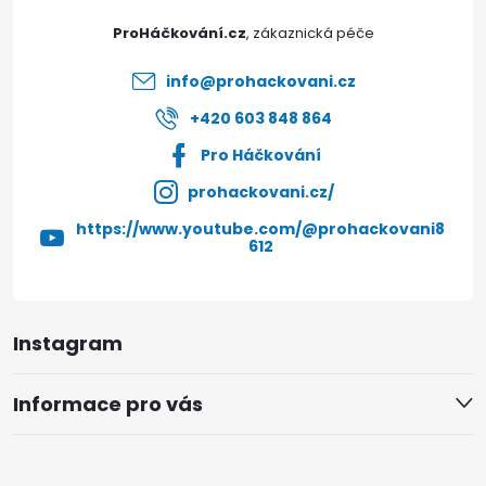
t
ProHáčkování.cz
í
info
@
prohackovani.cz
+420 603 848 864
Pro Háčkování
prohackovani.cz/
https://www.youtube.com/@prohackovani8
612
Instagram
Informace pro vás