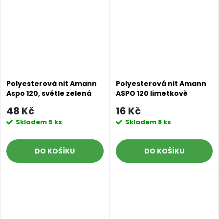
Polyesterová nit Amann
Polyesterová nit Amann
Aspo 120, světle zelená
ASPO 120 limetkově
0091, 500 m
zelená 0092, návin 100 m
48 Kč
16 Kč
Skladem
5 ks
Skladem
8 ks
DO KOŠÍKU
DO KOŠÍKU