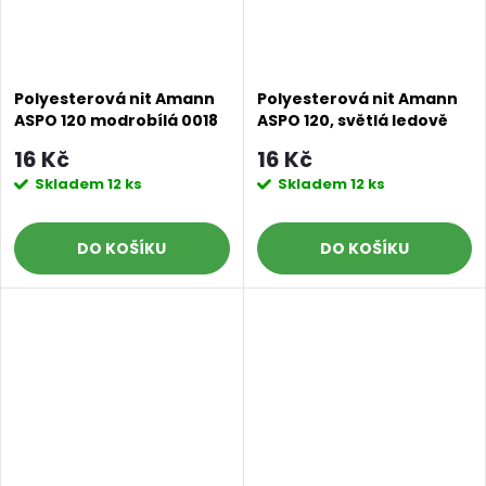
Polyesterová nit Amann
Polyesterová nit Amann
ASPO 120 modrobílá 0018
ASPO 120, světlá ledově
návin 100 m
modrá 0020, návin 100 m
16 Kč
16 Kč
Skladem
12 ks
Skladem
12 ks
DO KOŠÍKU
DO KOŠÍKU