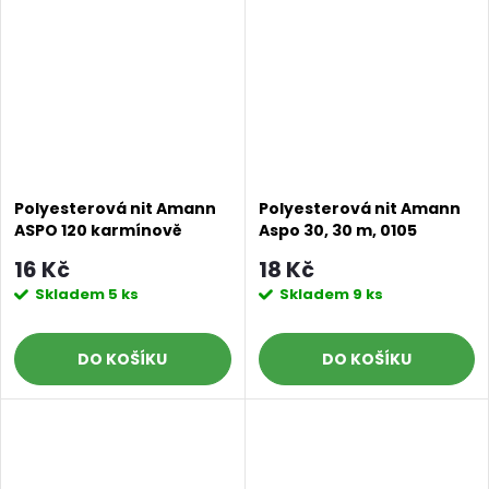
Polyesterová nit Amann
Polyesterová nit Amann
ASPO 120 karmínově
Aspo 30, 30 m, 0105
červená 0105, návin 100 m
karmínově červená
16 Kč
18 Kč
Skladem
5 ks
Skladem
9 ks
DO KOŠÍKU
DO KOŠÍKU