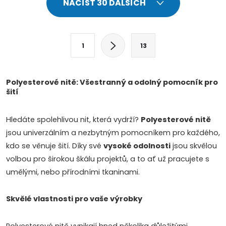
NAČÍST 30 DALŠÍCH
v
l
S
1
13
t
á
r
d
á
Polyesterové nitě: Všestranný a odolný pomocník pro
šití
a
n
k
c
Hledáte spolehlivou nit, která vydrží?
Polyesterové nitě
o
jsou univerzálním a nezbytným pomocníkem pro každého,
í
v
kdo se věnuje šití. Díky své
vysoké odolnosti
jsou skvělou
á
p
volbou pro širokou škálu projektů, a to ať už pracujete s
n
umělými, nebo přírodními tkaninami.
r
í
v
Skvělé vlastnosti pro vaše výrobky
k