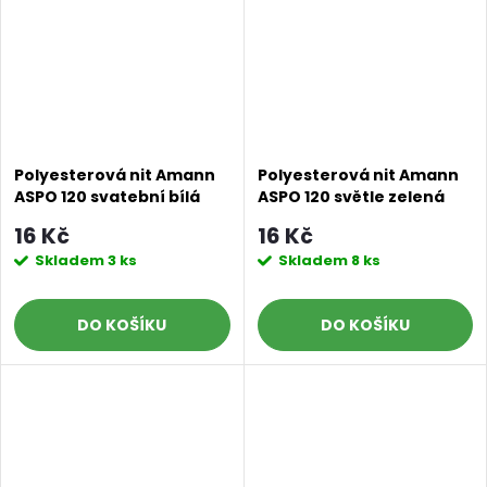
Polyesterová nit Amann
Polyesterová nit Amann
ASPO 120 svatební bílá
ASPO 120 světle zelená
0084, návin 100 m
0091, návin 100 m
16 Kč
16 Kč
Skladem
3 ks
Skladem
8 ks
DO KOŠÍKU
DO KOŠÍKU