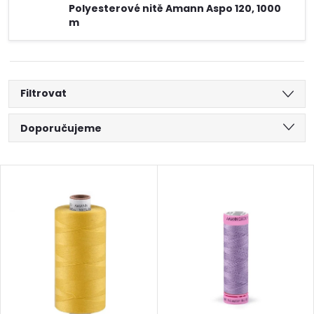
Polyesterové nitě Amann Aspo 120, 1000
m
Filtrovat
Ř
Doporučujeme
a
Nejlevnější
V
Nejdražší
z
ý
Abecedně
e
p
n
i
í