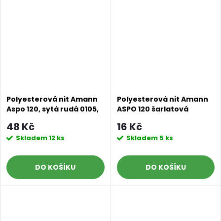
Polyesterová nit Amann
Polyesterová nit Amann
Doprava a platby
Prodejna
Blog a návody
Aspo 120, sytá rudá 0105,
ASPO 120 šarlatová
500 m
červená 0106, návin 100 m
48 Kč
16 Kč
Poslat
Skladem
12 ks
Skladem
5 ks
DO KOŠÍKU
DO KOŠÍKU