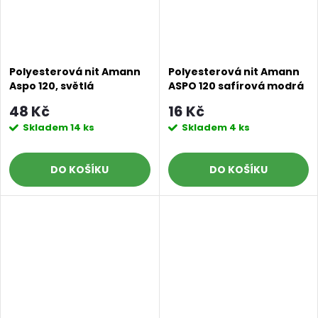
Polyesterová nit Amann
Polyesterová nit Amann
Aspo 120, světlá
ASPO 120 safírová modrá
šedomodrá 0020, 500 m
0024 návin 100 m
48 Kč
16 Kč
Skladem
14 ks
Skladem
4 ks
DO KOŠÍKU
DO KOŠÍKU