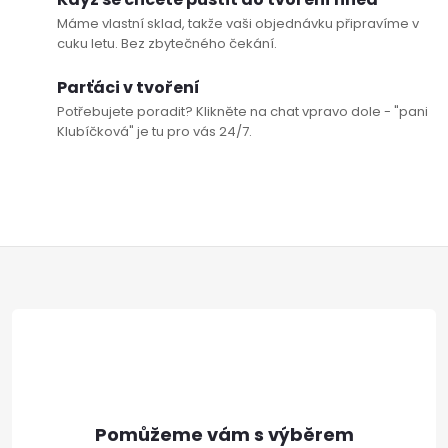
Máme vlastní sklad, takže vaši objednávku připravíme v
cuku letu. Bez zbytečného čekání.
Parťáci v tvoření
Potřebujete poradit? Klikněte na chat vpravo dole - "pani
Klubíčková" je tu pro vás 24/7.
Z
á
p
a