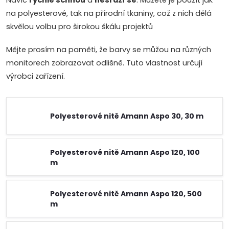
Navíc
rychle schnou
a
nesráží se
. Můžete je použít jak
na polyesterové, tak na přírodní tkaniny, což z nich dělá
skvělou volbu pro širokou škálu projektů
Mějte prosím na paměti, že barvy se můžou na různých
monitorech zobrazovat odlišně. Tuto vlastnost určují
výrobci zařízení.
Polyesterové nitě Amann Aspo 30, 30 m
Polyesterové nitě Amann Aspo 120, 100
m
Polyesterové nitě Amann Aspo 120, 500
m