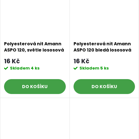
Polyesterová nit Amann
Polyesterová nit Amann
ASPO 120, světle lososová
ASPO 120 bledá lososová
0065, návin 100 m
0081, návin 100 m
16 Kč
16 Kč
Skladem
4 ks
Skladem
5 ks
DO KOŠÍKU
DO KOŠÍKU