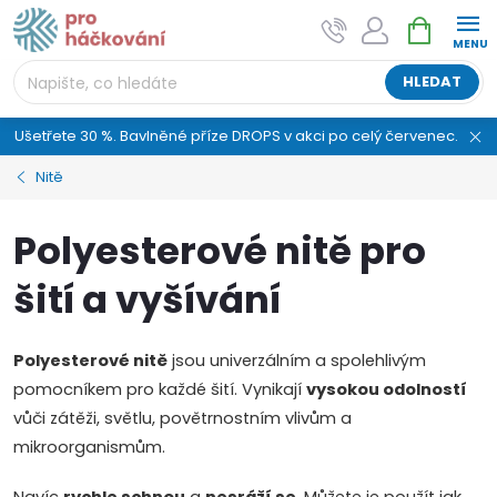
Přejít
NÁKUPNÍ
AI asistent "pani Klubíčková" –
na
KOŠÍK
ProHackovani.cz
obsah
Jsme e-shop s více než osmiletou tradicí a máme pro
HLEDAT
vás připraveno více než 25 tisíc produktů. Vše skladem,
připravené k odeslání.
Ušetřete 30 %. Bavlněné příze DROPS v akci po celý červenec.
Nitě
Polyesterové nitě pro
šití a vyšívání
Polyesterové nitě
jsou univerzálním a spolehlivým
pomocníkem pro každé šití. Vynikají
vysokou odolností
vůči zátěži, světlu, povětrnostním vlivům a
mikroorganismům.