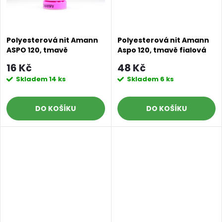
Polyesterová nit Amann
Polyesterová nit Amann
ASPO 120, tmavě
Aspo 120, tmavě fialová
fialovomodrá 0016, návin
0016, 500 m
16 Kč
48 Kč
100 m
Skladem
14 ks
Skladem
6 ks
DO KOŠÍKU
DO KOŠÍKU