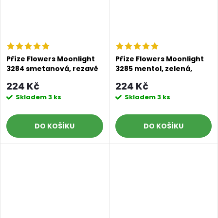
Příze Flowers Moonlight
Příze Flowers Moonlight
3284 smetanová, rezavě
3285 mentol, zelená,
hnědá, šedá, tmavě
žlutá, fialková
224 Kč
224 Kč
hnědá
Skladem
3 ks
Skladem
3 ks
DO KOŠÍKU
DO KOŠÍKU