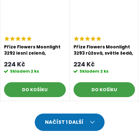
Doprava a platby
Prodejna
Blog a návody
Příze Flowers Moonlight
Příze Flowers Moonlight
3292 lesní zelená,
3293 růžová, světle šedá,
Poslat
tyrkysová,
šedá
224 Kč
224 Kč
růžovolososová
Skladem
2 ks
Skladem
2 ks
DO KOŠÍKU
DO KOŠÍKU
O
NAČÍST 1 DALŠÍ
v