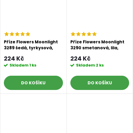
Příze Flowers Moonlight
Příze Flowers Moonlight
3289 šedá, tyrkysová,
3290 smetanová, lila,
petrolejová
fialová
224 Kč
224 Kč
Skladem
1 ks
Skladem
2 ks
DO KOŠÍKU
DO KOŠÍKU