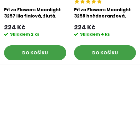
Příze Flowers Moonlight
Příze Flowers Moonlight
3257 lila fialová, žlutá,
3258 hnědooranžová,
hráškově zelená, petrol
žlutá, královsky modrá
224 Kč
224 Kč
Skladem
2 ks
Skladem
4 ks
DO KOŠÍKU
DO KOŠÍKU