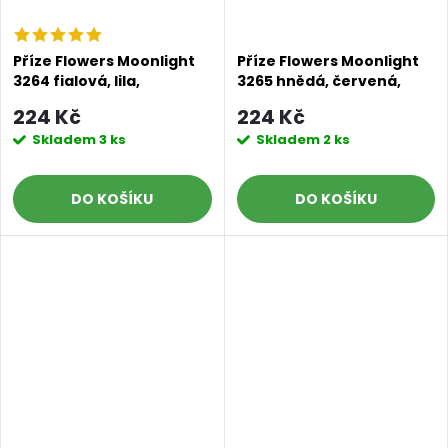
Příze Flowers Moonlight
Příze Flowers Moonlight
3264 fialová, lila,
3265 hnědá, červená,
smetanová, modrá
fialová, tmavě hnědá
224 Kč
224 Kč
Skladem
3 ks
Skladem
2 ks
DO KOŠÍKU
DO KOŠÍKU