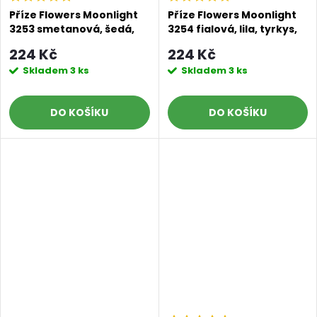
Příze Flowers Moonlight
Příze Flowers Moonlight
3253 smetanová, šedá,
3254 fialová, lila, tyrkys,
černá
tmavě modrá
224 Kč
224 Kč
Skladem
3 ks
Skladem
3 ks
DO KOŠÍKU
DO KOŠÍKU