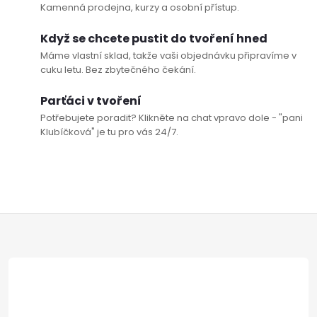
Kamenná prodejna, kurzy a osobní přístup.
Když se chcete pustit do tvoření hned
Máme vlastní sklad, takže vaši objednávku připravíme v
cuku letu. Bez zbytečného čekání.
Parťáci v tvoření
Potřebujete poradit? Klikněte na chat vpravo dole - "pani
Klubíčková" je tu pro vás 24/7.
Z
á
p