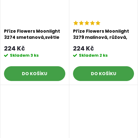
Příze Flowers Moonlight
Příze Flowers Moonlight
3274 smetanová,světle
3279 malinová, růžová,
hnědá,zelená,šedá
šedá, tmavě šedá
224 Kč
224 Kč
Skladem
3 ks
Skladem
2 ks
DO KOŠÍKU
DO KOŠÍKU