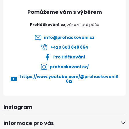
a
t
ProHáčkování.cz
í
info
@
prohackovani.cz
+420 603 848 864
Pro Háčkování
prohackovani.cz/
https://www.youtube.com/@prohackovani8
612
Instagram
Informace pro vás