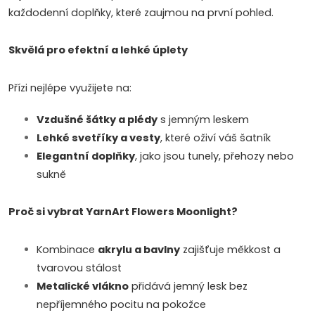
v
každodenní doplňky, které zaujmou na první pohled.
ý
Skvělá pro efektní a lehké úplety
p
i
Přízi nejlépe využijete na:
s
Vzdušné šátky a plédy
s jemným leskem
Lehké svetříky a vesty
, které oživí váš šatník
u
Elegantní doplňky
, jako jsou tunely, přehozy nebo
sukně
Proč si vybrat YarnArt Flowers Moonlight?
Kombinace
akrylu a bavlny
zajišťuje měkkost a
tvarovou stálost
Metalické vlákno
přidává jemný lesk bez
nepříjemného pocitu na pokožce