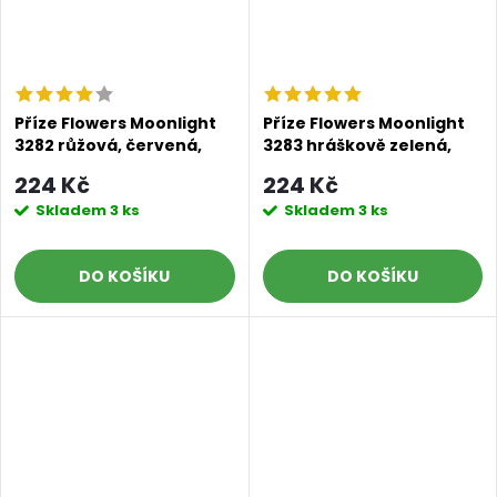
Příze Flowers Moonlight
Příze Flowers Moonlight
3282 růžová, červená,
3283 hráškově zelená,
šedá, černá
jarní zelená, vánoční
224 Kč
224 Kč
zelená
Skladem
3 ks
Skladem
3 ks
DO KOŠÍKU
DO KOŠÍKU