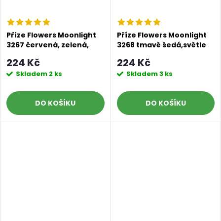
Příze Flowers Moonlight
Příze Flowers Moonlight
3267 červená, zelená,
3268 tmavě šedá,světle
žlutá, oranžová, černá
šedá,bledě modrá,tmavě
224 Kč
224 Kč
béžová
Skladem
2 ks
Skladem
3 ks
DO KOŠÍKU
DO KOŠÍKU