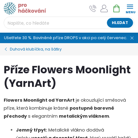
Přejít
NÁKUPNÍ
AI asistent "pani Klubíčková" –
na
KOŠÍK
ProHackovani.cz
obsah
Jsme e-shop s více než osmiletou tradicí a máme pro
HLEDAT
vás připraveno více než 25 tisíc produktů. Vše skladem,
připravené k odeslání.
Ušetřete 30 %. Bavlněné příze DROPS v akci po celý červenec.
Duhová klubíčka, na šátky
Příze Flowers Moonlight
(YarnArt)
Flowers Moonlight od YarnArt
je okouzlující směsová
příze, která kombinuje krásné
postupné barevné
přechody
s elegantním
metalickým vláknem
.
Jemný třpyt:
Metalické vlákno dodává