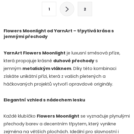
l
S
1
2
t
á
r
d
á
Flowers Moonlight od YarnArt – třpytivá krása s
jemnými přechody
a
n
k
c
YarnArt Flowers Moonlight
je luxusní směsová příze,
o
která propojuje krásné
duhové přechody
s
í
v
jemným
metalickým vláknem
. Díky této kombinaci
á
p
získáte unikátní přízi, která z vašich pletených a
n
háčkovaných projektů vytvoří opravdové originály.
r
í
v
Elegantní vzhled s nádechem lesku
k
Každé klubíčko
Flowers Moonlight
se vyznačuje plynulými
y
přechody barev a decentním třpytem, který vynikne
zejména na větších plochách. Ideální pro slavnostní i