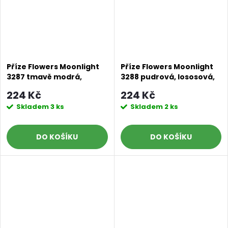
Příze Flowers Moonlight
Příze Flowers Moonlight
3287 tmavě modrá,
3288 pudrová, lososová,
modrá, béžová, šedá
měděná, terakota
224 Kč
224 Kč
Skladem
3 ks
Skladem
2 ks
DO KOŠÍKU
DO KOŠÍKU