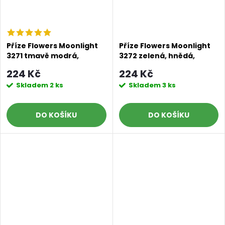
Příze Flowers Moonlight
Příze Flowers Moonlight
3271 tmavě modrá,
3272 zelená, hnědá,
modrá, šedá
tmavě hnědá
224 Kč
224 Kč
Skladem
2 ks
Skladem
3 ks
DO KOŠÍKU
DO KOŠÍKU