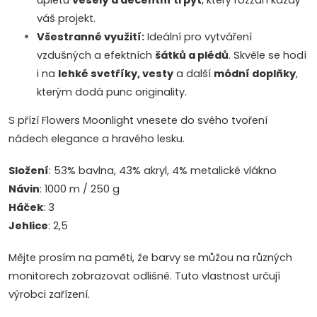
úpletu
veselý a decentní třpyt
, který rozzáří každý
váš projekt.
Všestranné využití:
Ideální pro vytváření
vzdušných a efektních
šátků a plédů
. Skvěle se hodí
i na
lehké svetříky, vesty
a další
módní doplňky
,
kterým dodá punc originality.
S přízí Flowers Moonlight vnesete do svého tvoření
nádech elegance a hravého lesku.
Složení
: 53% bavlna, 43% akryl, 4% metalické vlákno
Návin
: 1000 m / 250 g
Háček
: 3
Jehlice
: 2,5
Mějte prosím na paměti, že barvy se můžou na různých
monitorech zobrazovat odlišně. Tuto vlastnost určují
výrobci zařízení.