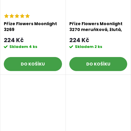
Příze Flowers Moonlight
Příze Flowers Moonlight
3269
3270 meruňková, žlutá,
vínová,červená,lososová
ledově tyrkysová, tmavě
224 Kč
224 Kč
zelená
Skladem
4 ks
Skladem
2 ks
DO KOŠÍKU
DO KOŠÍKU