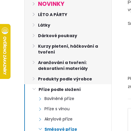
s
p
NOVINKY
v
t
LÉTO A PÁRTY
S
Látky
r
Dárkové poukazy
a
Kurzy pletení, háčkování a
tvoření
n
Aranžování a tvoření:
dekorativní materiály
n
P
Produkty podle výrobce
í
z
Příze podle složení
Bavlněné příze
p
Příze s vlnou
a
Akrylové příze
Směsové příze