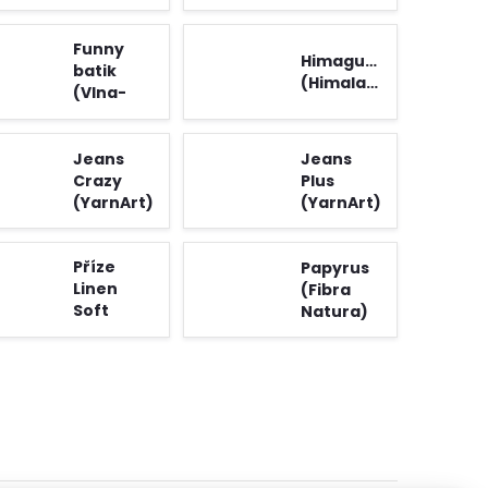
Funny
Himagurumi
batik
(Himalaya)
(Vlna-
Hep)
Jeans
Jeans
Crazy
Plus
(YarnArt)
(YarnArt)
Příze
Papyrus
Linen
(Fibra
Soft
Natura)
(YarnArt)