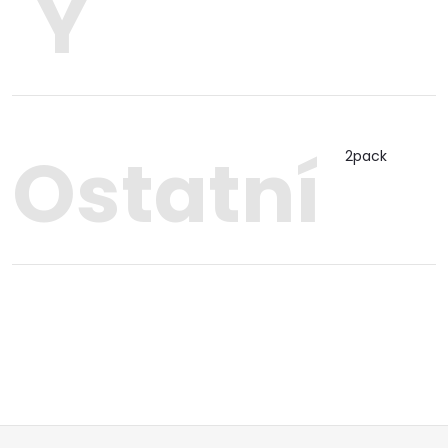
Y
Ostatní
2pack