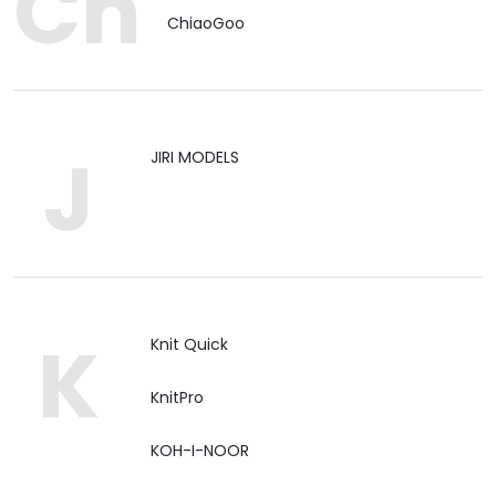
Ch
ChiaoGoo
J
JIRI MODELS
K
Knit Quick
KnitPro
KOH-I-NOOR