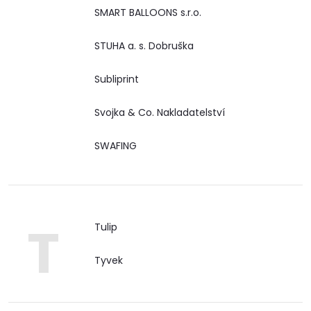
SMART BALLOONS s.r.o.
STUHA a. s. Dobruška
Subliprint
Svojka & Co. Nakladatelství
SWAFING
T
Tulip
Tyvek
Doprava a platby
Prodejna
Blog a návody