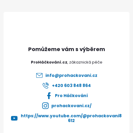
Z
á
p
a
t
ProHáčkování.cz
í
info
@
prohackovani.cz
+420 603 848 864
Pro Háčkování
prohackovani.cz/
https://www.youtube.com/@prohackovani8
612