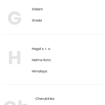
G
Galant
Grada
H
Hagal s. r. o.
Helma Roto
Himalaya
Cherubínka