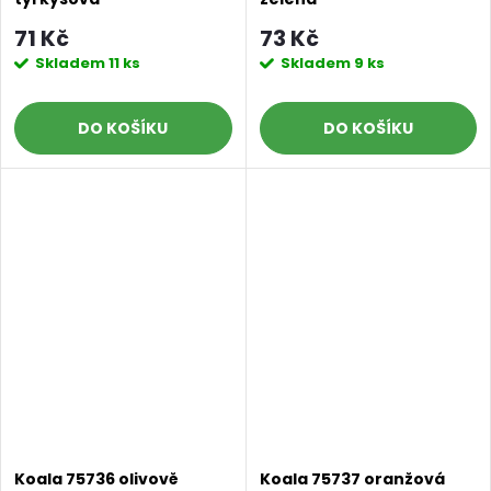
71 Kč
73 Kč
Skladem
11 ks
Skladem
9 ks
Doprava a platby
Prodejna
Blog a návody
DO KOŠÍKU
DO KOŠÍKU
Poslat
Koala 75736 olivově
Koala 75737 oranžová