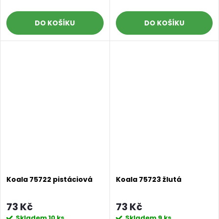
DO KOŠÍKU
DO KOŠÍKU
Koala 75722 pistáciová
Koala 75723 žlutá
73 Kč
73 Kč
Skladem
10 ks
Skladem
9 ks