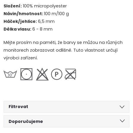
Složení:
100% micropolyester
Návin/hmotnost:
100 m/100 g
Háček/jehlice:
6,5 mm
Délka vlasu:
6 - 8 mm
Mějte prosím na paměti, že barvy se můžou na různých
monitorech zobrazovat odlišně. Tuto vlastnost určují
výrobci zařízení.
Filtrovat
Ř
Doporučujeme