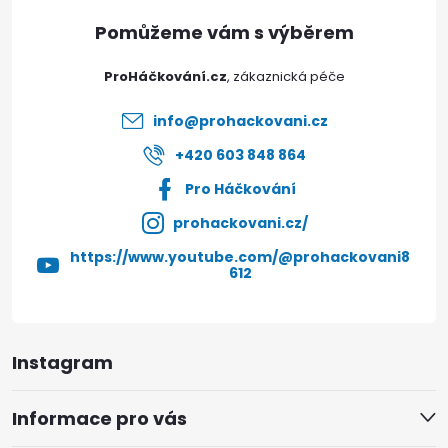
a
t
ProHáčkování.cz
í
info
@
prohackovani.cz
+420 603 848 864
Pro Háčkování
prohackovani.cz/
https://www.youtube.com/@prohackovani8
612
Instagram
Informace pro vás