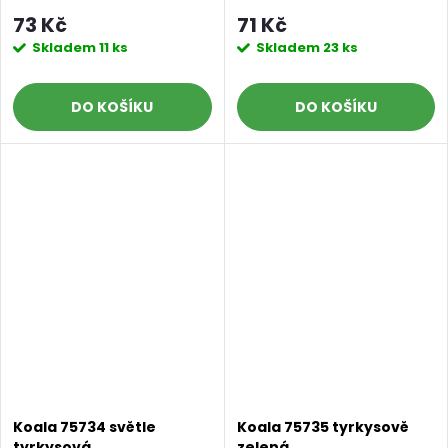
73 Kč
71 Kč
Skladem
11 ks
Skladem
23 ks
DO KOŠÍKU
DO KOŠÍKU
Koala 75734 světle
Koala 75735 tyrkysově
tyrkysová
zelená