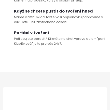
Kamenná prodejna, kurzy a osobní přístup.
Když se chcete pustit do tvoření hned
Máme vlastní sklad, takže vaši objednávku připravíme v
cuku letu. Bez zbytečného čekání.
Parťáci v tvoření
Potřebujete poradit? Klikněte na chat vpravo dole - "pani
Klubíčková" je tu pro vás 24/7.
Z
á
p