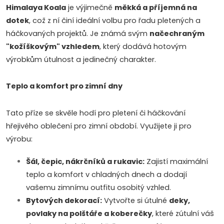
c
Himalaya Koala
je výjimečně
měkká a příjemná na
o
dotek
, což z ní činí ideální volbu pro řadu pletených a
í
v
háčkovaných projektů. Je známá svým
načechraným
á
p
"kožíškovým" vzhledem
, který dodává hotovým
n
výrobkům útulnost a jedinečný charakter.
r
í
v
Teplo a komfort pro zimní dny
k
Tato příze se skvěle hodí pro pletení či háčkování
y
hřejivého oblečení pro zimní období. Využijete ji pro
výrobu:
v
ý
Šál, čepic, nákrčníků a rukavic:
Zajistí maximální
teplo a komfort v chladných dnech a dodají
p
vašemu zimnímu outfitu osobitý vzhled.
Bytových dekorací:
Vytvořte si útulné
deky,
i
povlaky na polštáře a koberečky
, které zútulní váš