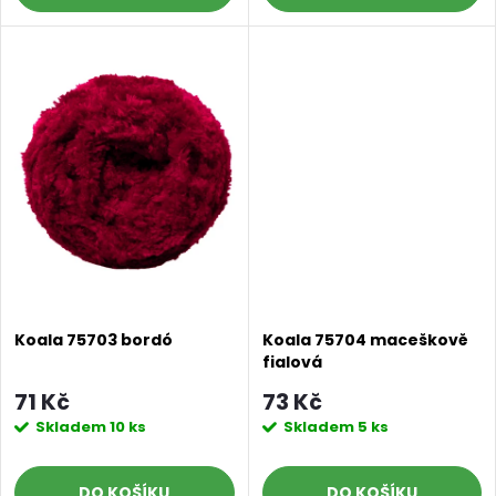
u
u
k
k
t
t
ů
ů
Koala 75703 bordó
Koala 75704 maceškově
fialová
71 Kč
73 Kč
Skladem
10 ks
Skladem
5 ks
DO KOŠÍKU
DO KOŠÍKU