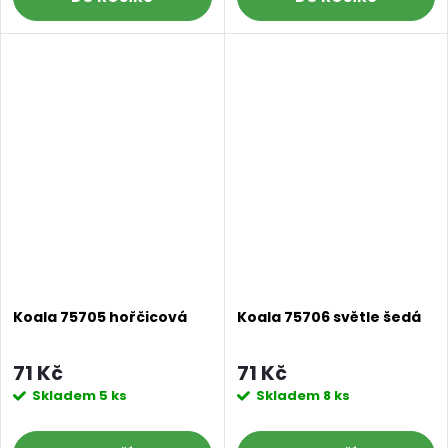
Koala 75705 hořčicová
Koala 75706 světle šedá
71 Kč
71 Kč
Skladem
5 ks
Skladem
8 ks