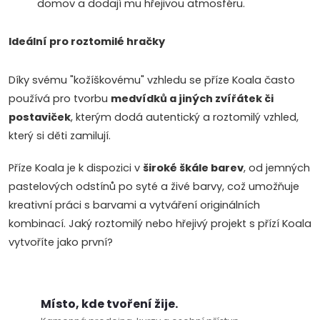
s
domov a dodají mu hřejivou atmosféru.
u
Ideální pro roztomilé hračky
Díky svému "kožíškovému" vzhledu se příze Koala často
používá pro tvorbu
medvídků a jiných zvířátek či
postaviček
, kterým dodá autentický a roztomilý vzhled,
který si děti zamilují.
Příze Koala je k dispozici v
široké škále barev
, od jemných
pastelových odstínů po syté a živé barvy, což umožňuje
kreativní práci s barvami a vytváření originálních
kombinací. Jaký roztomilý nebo hřejivý projekt s přízí Koala
vytvoříte jako první?
Místo, kde tvoření žije.