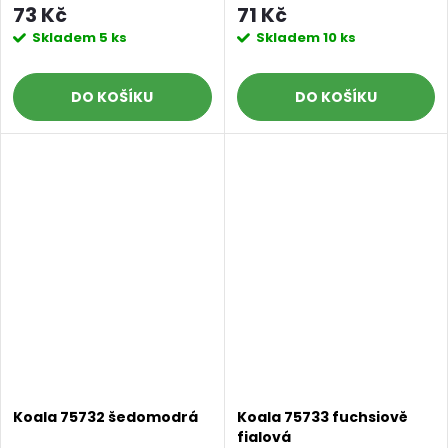
73 Kč
71 Kč
Skladem
5 ks
Skladem
10 ks
DO KOŠÍKU
DO KOŠÍKU
Koala 75732 šedomodrá
Koala 75733 fuchsiově
fialová