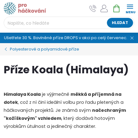
Přejít
NÁKUPNÍ
AI asistent "pani Klubíčková" –
na
KOŠÍK
ProHackovani.cz
obsah
Jsme e-shop s více než osmiletou tradicí a máme pro
HLEDAT
vás připraveno více než 25 tisíc produktů. Vše skladem,
připravené k odeslání.
Ušetřete 30 %. Bavlněné příze DROPS v akci po celý červenec.
Polyesterové a polyamidové příze
Příze Koala (Himalaya)
Himalaya Koala
je výjimečně
měkká a příjemná na
dotek
, což z ní činí ideální volbu pro řadu pletených a
háčkovaných projektů. Je známá svým
načechraným
"kožíškovým" vzhledem
, který dodává hotovým
výrobkům útulnost a jedinečný charakter.