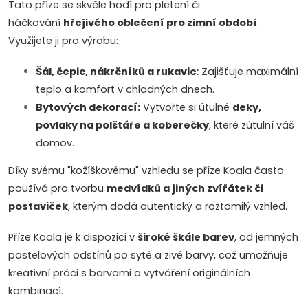
Tato příze se skvěle hodí pro pletení či
háčkování
hřejivého oblečení pro zimní období
.
Využijete ji pro výrobu:
Šál, čepic, nákrčníků a rukavic:
Zajišťuje maximální
teplo a komfort v chladných dnech.
Bytových dekorací:
Vytvořte si útulné
deky,
povlaky na polštáře a koberečky
, které zútulní váš
domov.
Díky svému "kožíškovému" vzhledu se příze Koala často
používá pro tvorbu
medvídků a jiných zvířátek či
postaviček
, kterým dodá autentický a roztomilý vzhled.
Příze Koala je k dispozici v
široké škále barev
, od jemných
pastelových odstínů po syté a živé barvy, což umožňuje
kreativní práci s barvami a vytváření originálních
kombinací.