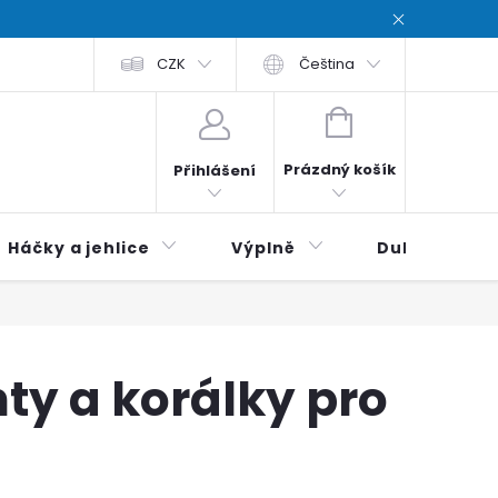
chodní podmínky
CZK
Zásady ochrana osobních údajů / Privacy poli
Čeština
NÁKUPNÍ
KOŠÍK
Prázdný košík
Přihlášení
Háčky a jehlice
Výplně
Duhová klubí
y a korálky pro