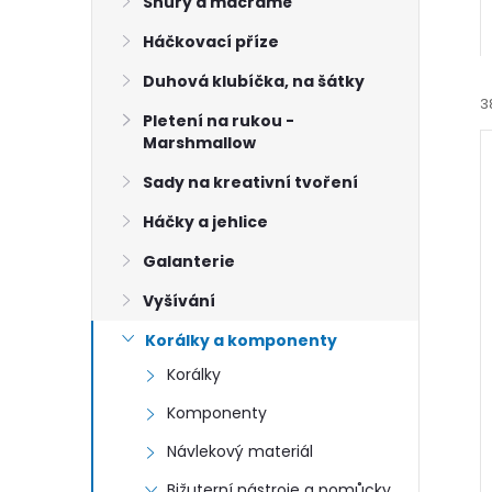
n
Šňůry a macramé
Háčkovací příze
e
Duhová klubíčka, na šátky
l
3
Pletení na rukou -
Marshmallow
Sady na kreativní tvoření
Háčky a jehlice
Galanterie
í
Vyšívání
i
Korálky a komponenty
Korálky
Komponenty
Návlekový materiál
Bižuterní nástroje a pomůcky