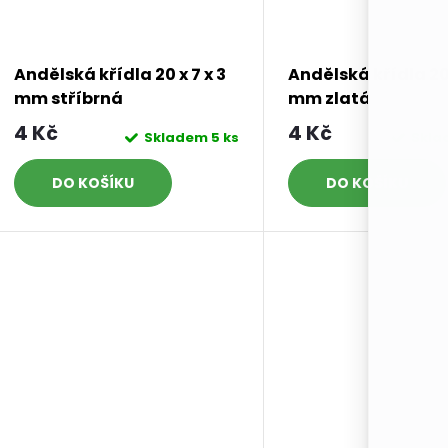
Andělská křídla 20 x 7 x 3
Andělská křídla 20 
mm stříbrná
mm zlatá
4 Kč
4 Kč
Skladem
5 ks
Skl
DO KOŠÍKU
DO KOŠÍKU