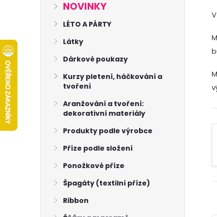
s
NOVINKY
V
t
LÉTO A PÁRTY
M
Látky
r
b
Dárkové poukazy
a
M
Kurzy pletení, háčkování a
tvoření
v
n
Aranžování a tvoření:
dekorativní materiály
n
Produkty podle výrobce
í
Příze podle složení
p
Ponožkové příze
Špagáty (textilní příze)
a
Ribbon