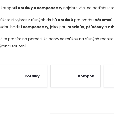
 kategorii
Korálky a komponenty
najdete vše, co potřebujet
ůžete si vybrat z různých druhů
korálků
pro tvorbu
náramků
udou hodit i
komponenty
, jako jsou
mezidíly
,
přívěsky
a
ná
ějte prosím na paměti, že barvy se můžou na různých monitore
ýrobci zařízení.
Korálky
Komponenty