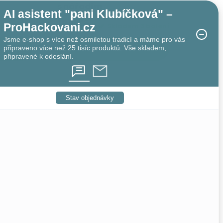
s nářadím
AI asistent "pani Klubíčková" –
188 Kč
ProHackovani.cz
m
3 balení
Skladem
3 balení
Jsme e-shop s více než osmiletou tradicí a máme pro vás
připraveno více než 25 tisíc produktů. Vše skladem,
ZOBRAZIT
připravené k odeslání.
Stav objednávky