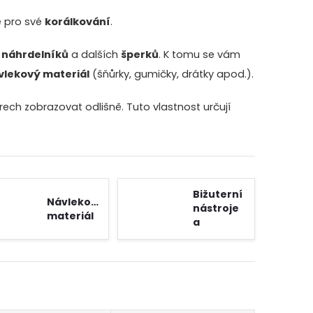
e pro své
korálkování
.
,
náhrdelníků
a dalších
šperků
. K tomu se vám
vlekový materiál
(šňůrky, gumičky, drátky apod.).
ch zobrazovat odlišně. Tuto vlastnost určují
Bižuterní
Návlekový
nástroje
materiál
a
pomůcky