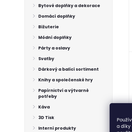
Bytové doplňky a dekorace
Domácí doplňky
Bižuterie
Módní doplňky
Párty a oslavy
Svatby
Dárkový a balící sortiment
Knihy a společenské hry
Papírnictví a výtvarné
potřeby
Káva
3D Tisk
Použív
a díky
Interní produkty