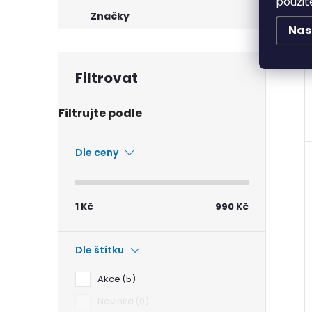
použit
Značky
Nas
Dle ceny
1
Kč
990
Kč
Dle štítku
Akce
5
Novinka
0