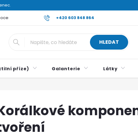
venec.
ocení obchodu
Reklamace a vrácení zboží
+420 603 848 864
Všeobecné ob
HLEDAT
tilní příze)
Galanterie
Látky
Korálkové komponent
tvoření