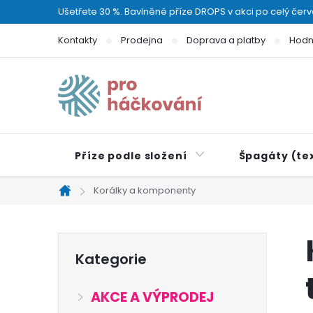
Přejít
Ušetřete 30 %. Bavlněné příze DROPS v akci po celý čer
na
Kontakty
Prodejna
Doprava a platby
Hodn
obsah
Příze podle složení
Špagáty (tex
Korálky a komponenty
Domů
P
Přeskočit
Kategorie
kategorie
o
AKCE A VÝPRODEJ