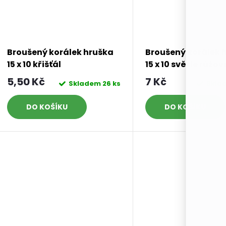
Broušený korálek hruška
Broušený korálek 
15 x 10 křišťál
15 x 10 světle růžov
5,50 Kč
7 Kč
Skladem
26 ks
Skla
DO KOŠÍKU
DO KOŠÍKU