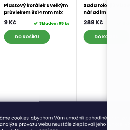
Plastový korálek s velkým
Sada rokajlů v box
průvlekem 9x14 mm mix
nářadím
9 Kč
289 Kč
Skladem
65 ks
Sk
DO KOŠÍKU
DO KOŠÍKU
áme cookies, abychom Vám umožnili pohodlné prohlíže
 analýze provozu webu neustále zlepšovali jeho funkce, v