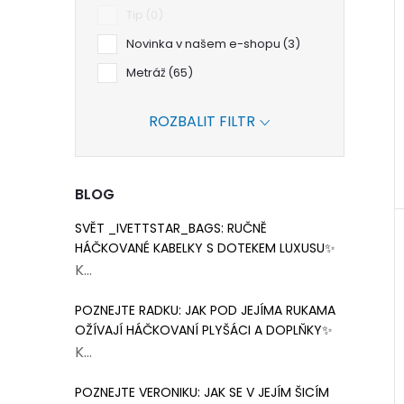
Tip
0
Novinka v našem e-shopu
3
Metráž
65
ROZBALIT FILTR
BLOG
SVĚT _IVETTSTAR_BAGS: RUČNĚ
HÁČKOVANÉ KABELKY S DOTEKEM LUXUSU✨
K...
POZNEJTE RADKU: JAK POD JEJÍMA RUKAMA
OŽÍVAJÍ HÁČKOVANÍ PLYŠÁCI A DOPLŇKY✨
K...
POZNEJTE VERONIKU: JAK SE V JEJÍM ŠICÍM