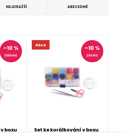
NEJDRAŽŠÍ
ABECEDNĚ
Akce
–10 %
–10 %
299 Kč
210 Kč
 v boxu
Set ke korálkování v boxu