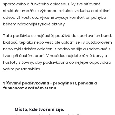
d
sportovního a funkčního oblečení. Díky své síťované
struktuře umožňuje výbornou cirkulaci vzduchu a efektivní
a
odvod vlhkosti, což výrazně zvyšuje komfort při pohybu i
c
během náročnější fyzické aktivity.
í
Tato podšívka se nejčastěji používá do sportovních bund,
kraťasů, tepláků nebo vest, ale uplatní se i v outdoorovém
p
nebo cyklistickém oblečení. Snadno se šije a zachovává si
r
tvar i při častém praní. V nabídce najdete různé barvy a
hustoty síťoviny, aby podšívkovina co nejlépe odpovídala
v
vašim požadavkům.
k
Síťovaná podšívkovina – prodyšnost, pohodlí a
y
funkčnost v každém stehu.
v
ý
Místo, kde tvoření žije.