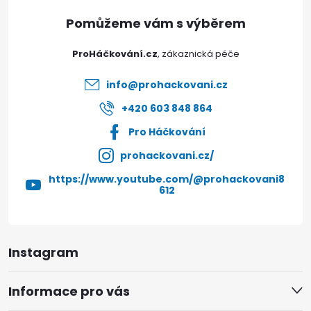
a
t
ProHáčkování.cz
í
info
@
prohackovani.cz
+420 603 848 864
Pro Háčkování
prohackovani.cz/
https://www.youtube.com/@prohackovani8
612
Instagram
Informace pro vás