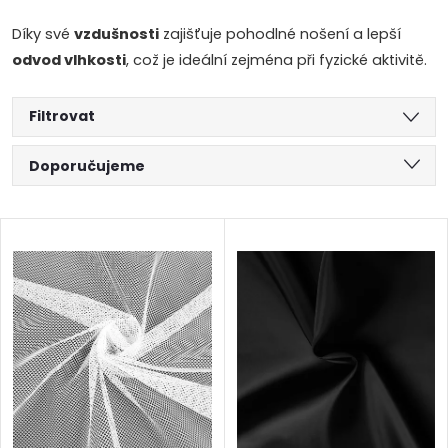
Díky své
vzdušnosti
zajišťuje pohodlné nošení a lepší
odvod vlhkosti
, což je ideální zejména při fyzické aktivitě.
Filtrovat
Ř
Doporučujeme
a
Nejlevnější
V
Nejdražší
z
ý
Abecedně
e
p
n
i
í
s