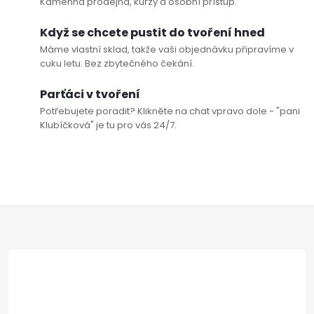
p
Kamenná prodejna, kurzy a osobní přístup.
i
Když se chcete pustit do tvoření hned
Máme vlastní sklad, takže vaši objednávku připravíme v
s
cuku letu. Bez zbytečného čekání.
u
Parťáci v tvoření
Potřebujete poradit? Klikněte na chat vpravo dole - "pani
Klubíčková" je tu pro vás 24/7.
Z
Doprava a platby
Prodejna
Blog a návody
á
Poslat
p