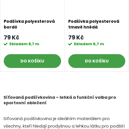
Podšívka polyesterová
Podšívka polyesterová
bordó
tmavě hnědá
79 Kč
79 Kč
Skladem
8,7 m
Skladem
6,7 m
DO KOŠÍKU
DO KOŠÍKU
O
v
Síťovaná podšívkovina – lehká a funkční volba pro
sportovní oblečení
l
Síťovaná podšívkovina je ideálním materiálem pro
á
všechny, kteří hledají prodyšnou a lehkou látku pro podšití