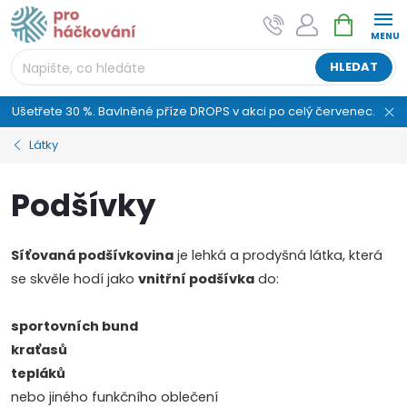
Přejít
NÁKUPNÍ
AI asistent "pani Klubíčková" –
na
KOŠÍK
ProHackovani.cz
obsah
Jsme e-shop s více než osmiletou tradicí a máme pro
HLEDAT
vás připraveno více než 25 tisíc produktů. Vše skladem,
připravené k odeslání.
Ušetřete 30 %. Bavlněné příze DROPS v akci po celý červenec.
Látky
Podšívky
Síťovaná podšívkovina
je lehká a prodyšná látka, která
se skvěle hodí jako
vnitřní podšívka
do:
sportovních bund
kraťasů
tepláků
nebo jiného funkčního oblečení