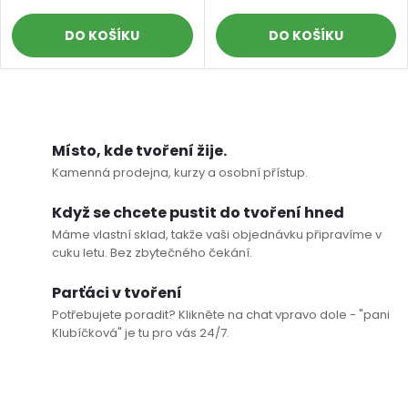
DO KOŠÍKU
DO KOŠÍKU
O
v
Místo, kde tvoření žije.
Kamenná prodejna, kurzy a osobní přístup.
l
Když se chcete pustit do tvoření hned
á
Máme vlastní sklad, takže vaši objednávku připravíme v
cuku letu. Bez zbytečného čekání.
d
Parťáci v tvoření
a
Potřebujete poradit? Klikněte na chat vpravo dole - "pani
c
Klubíčková" je tu pro vás 24/7.
í