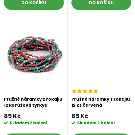
d
DO KOŠÍKU
DO KOŠÍKU
u
u
k
k
t
t
ů
ů
Pružné náramky z rokajlu
Pružné náramky z rokajlu
12 ks růžová tyrkys
12 ks červená
85 Kč
85 Kč
Skladem
2 balení
Skladem
2 balení