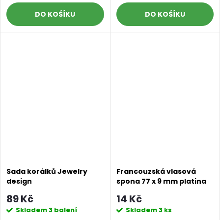
DO KOŠÍKU
DO KOŠÍKU
Sada korálků Jewelry
Francouzská vlasová
design
spona 77 x 9 mm platina
89 Kč
14 Kč
Skladem
3 balení
Skladem
3 ks