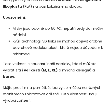
Misky jsou vyráběny na
3D tiskárnách
z
ekologického
Ekoplastu
(PLA) na bázi kukuřičného škrobu.
Upozornění:
Misky jsou odolné do 50 °C, nepatří tedy do myčky
nádobí.
Kvůli technologii 3D tisku se mohou objevit drobné
povrchové nedokonalosti, které nejsou důvodem k
reklamaci.
Tato velikost je součástí naší nabídky, kde si můžete
vybrat z
tří velikostí (M, L, XL)
a mnoha
designů a
barev
.
Mějte prosím na paměti, že barvy se můžou na různých
monitorech zobrazovat odlišně. Tuto vlastnost určují
výrobci zařízení.