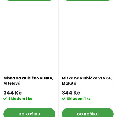
Doprava a platby
Prodejna
Blog a návody
Poslat
Miska na klubíčko VLNKA,
Miska na klubíčko VLNKA,
M tělová
M žlutá
344 Kč
344 Kč
Skladem
1 ks
Skladem
1 ks
DO KOŠÍKU
DO KOŠÍKU