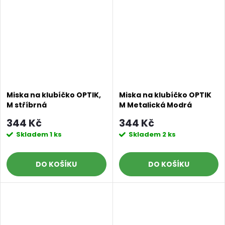
Miska na klubíčko OPTIK,
Miska na klubíčko OPTIK
M stříbrná
M Metalická Modrá
344 Kč
344 Kč
Skladem
1 ks
Skladem
2 ks
DO KOŠÍKU
DO KOŠÍKU