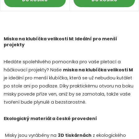
O
v
Miska na klubíčka velikosti M: Ideální pro menší
projekty
l
Hledáte spolehlivého pomocníka pro vaše pletací a
á
háčkovací projekty? Naše
miska na klubíčka velikosti M
d
je ideální pro menší klubíčka, která se už nebudou kutálet
po stole ani po podlaze. Díky praktickému otvoru na boku
a
misky povede příze ven, aniž by se zamotala, takže vaše
c
tvoření bude plynulé a bezstarostné.
í
Ekologický materiál a české provedení
p
Misky jsou vyráběny na
3D tiskárnách
z ekologického