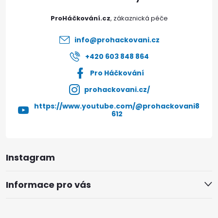
t
ProHáčkování.cz
í
info
@
prohackovani.cz
+420 603 848 864
Pro Háčkování
prohackovani.cz/
https://www.youtube.com/@prohackovani8
612
Instagram
Informace pro vás