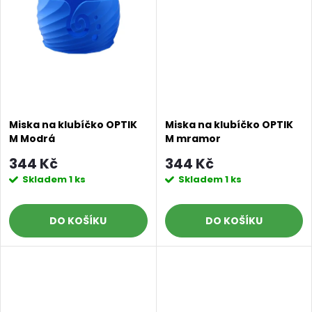
t
ů
ů
Miska na klubíčko OPTIK
Miska na klubíčko OPTIK
M Modrá
M mramor
344 Kč
344 Kč
Skladem
1 ks
Skladem
1 ks
DO KOŠÍKU
DO KOŠÍKU