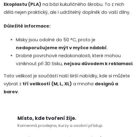
r
Ekoplastu (PLA)
na bázi kukuřičného škrobu. To z nich
v
dělá nejen praktický, ale i udržitelný doplněk do vaší dílny.
k
Důležité informace:
y
Misky jsou odolné do 50 °C, proto je
v
nedoporučujeme mýt v myčce nádobí
.
Drobné povrchové nedokonalosti, které mohou
ý
vzniknout při 3D tisku,
nejsou důvodem k reklamaci
.
p
Tato velikost je součástí naší širší nabídky, kde si můžete
vybrat z
tří velikostí (M, L, XL)
a mnoha
designů a
i
barev
.
s
u
Místo, kde tvoření žije.
Kamenná prodejna, kurzy a osobní přístup.