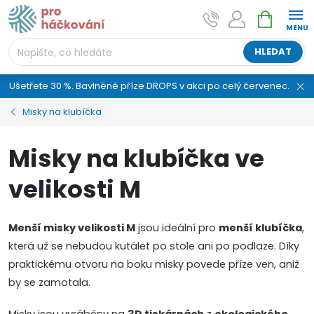
Přejít
NÁKUPNÍ
AI asistent "pani Klubíčková" –
na
KOŠÍK
ProHackovani.cz
obsah
Jsme e-shop s více než osmiletou tradicí a máme pro
HLEDAT
vás připraveno více než 25 tisíc produktů. Vše skladem,
připravené k odeslání.
Ušetřete 30 %. Bavlněné příze DROPS v akci po celý červenec.
Misky na klubíčka
Misky na klubíčka ve
velikosti M
Menší misky velikosti M
jsou ideální pro
menší klubíčka
,
která už se nebudou kutálet po stole ani po podlaze. Díky
praktickému otvoru na boku misky povede příze ven, aniž
by se zamotala.