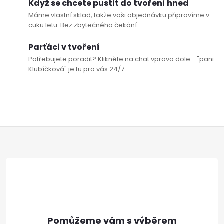
Když se chcete pustit do tvoření hned
Máme vlastní sklad, takže vaši objednávku připravíme v
cuku letu. Bez zbytečného čekání.
Parťáci v tvoření
Potřebujete poradit? Klikněte na chat vpravo dole - "pani
Klubíčková" je tu pro vás 24/7.
Z
á
p
a