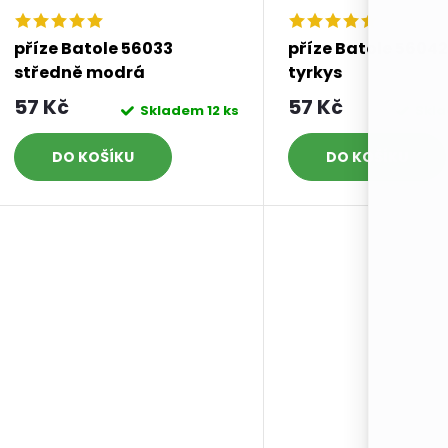
příze Batole 56033
příze Batole 5604
středně modrá
tyrkys
57 Kč
57 Kč
Skladem
12 ks
Skl
DO KOŠÍKU
DO KOŠÍKU