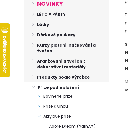
s
p
NOVINKY
t
LÉTO A PÁRTY
D
p
Látky
r
p
Dárkové poukazy
a
S
Kurzy pletení, háčkování a
tvoření
N
n
H
Aranžování a tvoření:
dekorativní materiály
H
n
Produkty podle výrobce
M
í
Příze podle složení
v
Bavlněné příze
p
Příze s vlnou
a
Akrylové příze
Adore Dream (YarnArt)