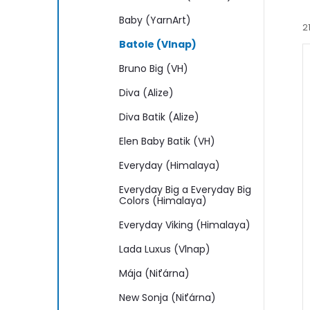
n
Baby (YarnArt)
2
e
Batole (Vlnap)
l
Bruno Big (VH)
Diva (Alize)
Diva Batik (Alize)
í
Elen Baby Batik (VH)
i
Everyday (Himalaya)
Everyday Big a Everyday Big
Colors (Himalaya)
Everyday Viking (Himalaya)
Lada Luxus (Vlnap)
Mája (Niťárna)
New Sonja (Niťárna)