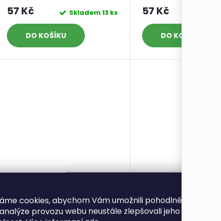
57 Kč
57 Kč
Skladem
13 ks
Skl
DO KOŠÍKU
DO KOŠÍKU
áme cookies, abychom Vám umožnili pohodlné prohlíže
 analýze provozu webu neustále zlepšovali jeho funkce, v
příze Batole 53155 fialová
příze Batole 5316