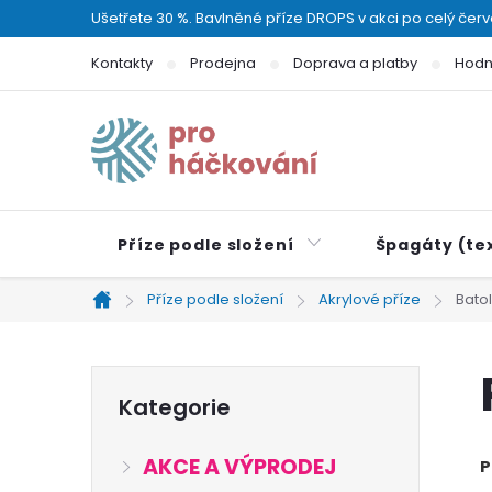
Přejít
Ušetřete 30 %. Bavlněné příze DROPS v akci po celý čer
na
Kontakty
Prodejna
Doprava a platby
Hodn
obsah
Příze podle složení
Špagáty (tex
Příze podle složení
Akrylové příze
Bato
Domů
P
Přeskočit
Kategorie
kategorie
o
AKCE A VÝPRODEJ
P