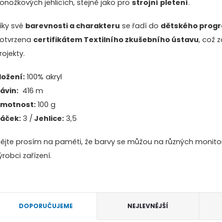
onožkových jehlicích, stejně jako pro
strojní pletení
.
íky své
barevnosti a charakteru
se řadí do
dětského prog
otvrzena
certifikátem Textilního zkušebního ústavu
, což 
rojekty.
ložení:
100% akryl
ávin:
416 m
motnost:
100 g
áček:
3 /
Jehlice:
3,5
ějte prosím na paměti, že barvy se můžou na různých monitore
ýrobci zařízení.
Ř
DOPORUČUJEME
NEJLEVNĚJŠÍ