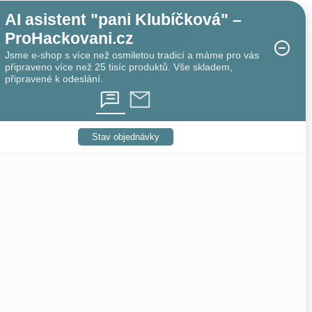
AI asistent "pani Klubíčková" –
DO KOŠÍKU
ProHackovani.cz
Jsme e-shop s více než osmiletou tradicí a máme pro vás
připraveno více než 25 tisíc produktů. Vše skladem,
připravené k odeslání.
Stav objednávky
 růžová
příze Batole 53063
meruňková