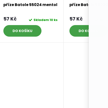
příze Batole 55024 mentol
příze Batole 56020
57 Kč
57 Kč
Skladem
10 ks
Skl
DO KOŠÍKU
DO KOŠÍKU