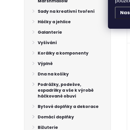
použit
Marshmallow
Sady na kreativní tvoření
Nas
Háčky a jehlice
Galanterie
Vyšívání
Korálky a komponenty
Výplně
Dna na košíky
Podrážky, podešve,
espadrilky a vše k výrobě
háčkované obuvi
Bytové doplňky a dekorace
Domácí doplňky
Bižuterie