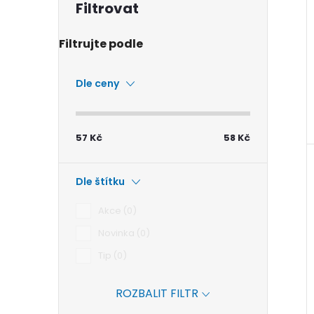
Dle ceny
57
Kč
58
Kč
Dle štítku
Akce
0
Novinka
0
Tip
0
ROZBALIT FILTR