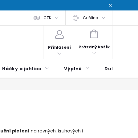
chodní podmínky
CZK
Zásady ochrana osobních údajů / Privacy poli
Čeština
NÁKUPNÍ
KOŠÍK
Prázdný košík
Přihlášení
Háčky a jehlice
Výplně
Duhová klubí
ruční pletení
na rovných, kruhových i