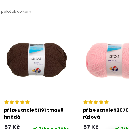
a
1
položek celkem
z
V
e
ý
n
p
p
s
r
p
o
r
příze Batole 51191 tmavě
příze Batole 52070
d
hnědá
růžová
o
57 Kč
57 Kč
Skladem
24 ks
Sk