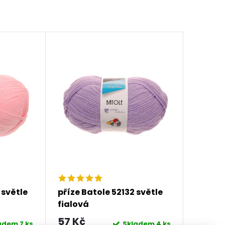
 světle
příze Batole 52132 světle
fialová
57 Kč
ladem
7 ks
Skladem
4 ks