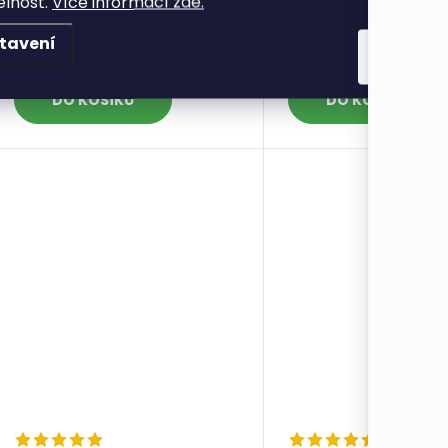
elnost.
Více informací zde.
tavení
57 Kč
57 Kč
Skladem
9 ks
Skl
Souhla
DO KOŠÍKU
DO KOŠÍKU