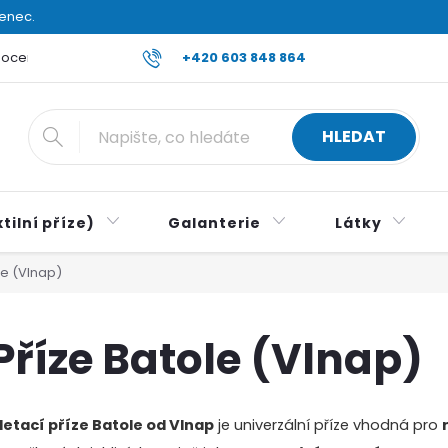
venec.
ocení obchodu
Reklamace a vrácení zboží
+420 603 848 864
Všeobecné ob
HLEDAT
tilní příze)
Galanterie
Látky
le (Vlnap)
Příze Batole (Vlnap)
letací příze Batole od Vlnap
je univerzální příze vhodná pro