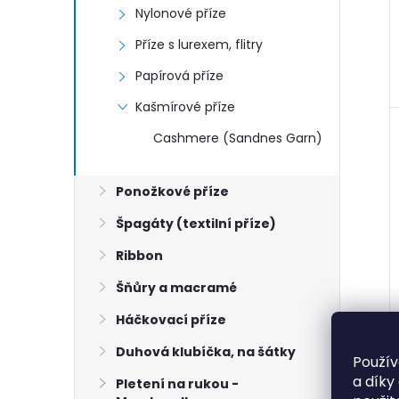
Nylonové příze
Příze s lurexem, flitry
Papírová příze
Kašmírové příze
Cashmere (Sandnes Garn)
Ponožkové příze
Špagáty (textilní příze)
Ribbon
Šňůry a macramé
Háčkovací příze
Duhová klubíčka, na šátky
Použív
a díky
Pletení na rukou -