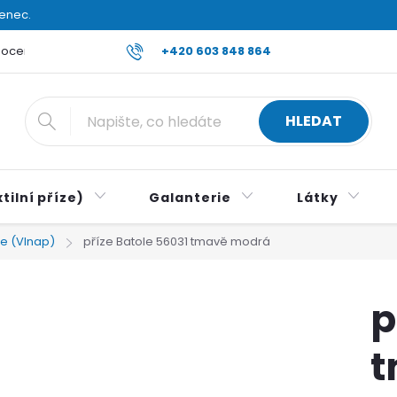
venec.
ocení obchodu
Reklamace a vrácení zboží
+420 603 848 864
Všeobecné ob
HLEDAT
tilní příze)
Galanterie
Látky
le (Vlnap)
příze Batole 56031 tmavě modrá
p
t