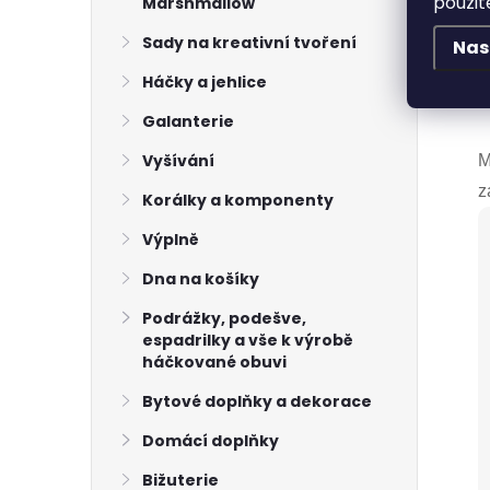
použit
Marshmallow
P
s
Sady na kreativní tvoření
Nas
Ř
Háčky a jehlice
K
Galanterie
Vyšívání
M
z
Korálky a komponenty
Výplně
Dna na košíky
Podrážky, podešve,
espadrilky a vše k výrobě
háčkované obuvi
Bytové doplňky a dekorace
Domácí doplňky
Bižuterie