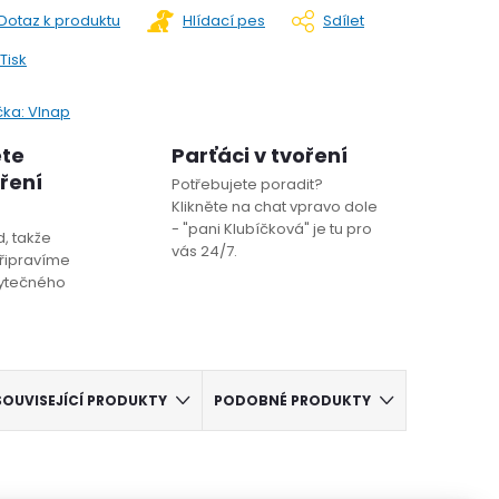
Dotaz k produktu
Hlídací pes
Sdílet
Tisk
čka:
Vlnap
ete
Parťáci v tvoření
oření
Potřebujete poradit?
Klikněte na chat vpravo dole
- "pani Klubíčková" je tu pro
, takže
vás 24/7.
řipravíme
bytečného
SOUVISEJÍCÍ PRODUKTY
PODOBNÉ PRODUKTY