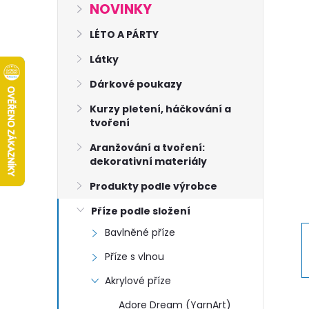
s
NOVINKY
t
LÉTO A PÁRTY
Látky
r
Dárkové poukazy
a
Kurzy pletení, háčkování a
tvoření
n
Aranžování a tvoření:
dekorativní materiály
n
Produkty podle výrobce
í
Příze podle složení
Bavlněné příze
p
Příze s vlnou
a
Akrylové příze
Adore Dream (YarnArt)