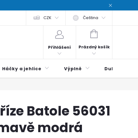
chodní podmínky
CZK
Zásady ochrana osobních údajů / Privacy poli
Čeština
NÁKUPNÍ
KOŠÍK
Prázdný košík
Přihlášení
Háčky a jehlice
Výplně
Duhová klubí
říze Batole 56031
mavě modrá