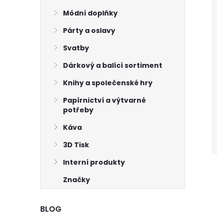
Módní doplňky
Párty a oslavy
Svatby
Dárkový a balící sortiment
Knihy a společenské hry
Papírnictví a výtvarné
potřeby
Káva
3D Tisk
Interní produkty
Značky
BLOG