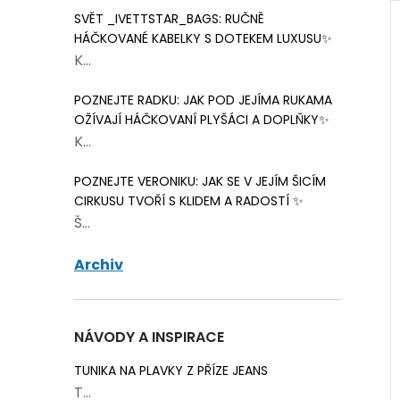
SVĚT _IVETTSTAR_BAGS: RUČNĚ
HÁČKOVANÉ KABELKY S DOTEKEM LUXUSU✨
K...
POZNEJTE RADKU: JAK POD JEJÍMA RUKAMA
OŽÍVAJÍ HÁČKOVANÍ PLYŠÁCI A DOPLŇKY✨
K...
POZNEJTE VERONIKU: JAK SE V JEJÍM ŠICÍM
CIRKUSU TVOŘÍ S KLIDEM A RADOSTÍ ✨
Š...
Archiv
s oválným
Karabina s oválným
m 39 mm černý
průvlekem 32 mm
staromosaz
24 Kč
NÁVODY A INSPIRACE
Skladem
16 balení
Skladem
5 ks
TUNIKA NA PLAVKY Z PŘÍZE JEANS
ŠÍKU
T...
DO KOŠÍKU