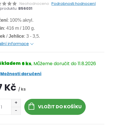
Neohodnoceno
Podrobnosti hodnocení
produktu:
B56031
žení
: 100% akryl.
in
: 416 m / 100 g.
ek
/
Jehlice
: 3 - 3,5.
ilní informace
Skladem
6 ks
11.8.2026
Možnosti doručení
7 Kč
/ ks
VLOŽIT DO KOŠÍKU