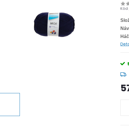
Kód 
Slo
Náv
Háč
Deta
5