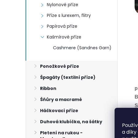
Nylonové příze
Příze s lurexem, flitry
Papírová příze
Kašmírové příze
Cashmere (Sandnes Garn)
Ponožkové příze
Špagáty (textilní příze)
Ribbon
p
B
Šňůry a macramé
S
Háčkovací příze
N
Duhová klubíčka, na šátky
H
Použív
a díky
Pletení na rukou -