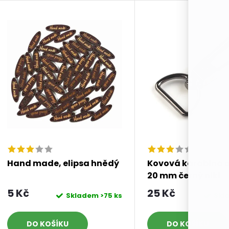
Hand made, elipsa hnědý
Kovová karabina 
20 mm černý nikl
5 Kč
25 Kč
Skladem
>75 ks
Skl
DO KOŠÍKU
DO KOŠÍKU