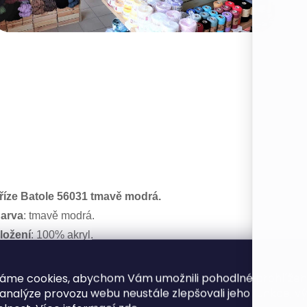
říze Batole 56031 tmavě modrá.
arva
: tmavě modrá.
ložení
: 100% akryl.
ávin
: 416 m / 100 g.
áček
/
Jehlice
: 3 - 3,5.
áme cookies, abychom Vám umožnili pohodlné prohlíže
 analýze provozu webu neustále zlepšovali jeho funkce, v