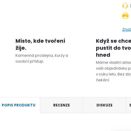
Zna
Místo, kde tvoření
Když se chc
žije.
pustit do tv
hned
Kamenná prodejna, kurzy a
osobní přístup.
Máme vlastní sklad
vaši objednávku p
v cuku letu. Bez z
čekání.
POPIS PRODUKTU
RECENZE
DISKUZE