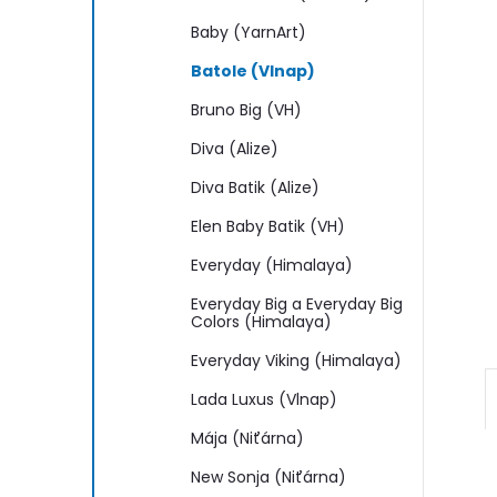
n
Baby (YarnArt)
e
Batole (Vlnap)
l
Bruno Big (VH)
Diva (Alize)
Diva Batik (Alize)
Elen Baby Batik (VH)
Everyday (Himalaya)
Everyday Big a Everyday Big
Colors (Himalaya)
Everyday Viking (Himalaya)
Lada Luxus (Vlnap)
Mája (Niťárna)
New Sonja (Niťárna)