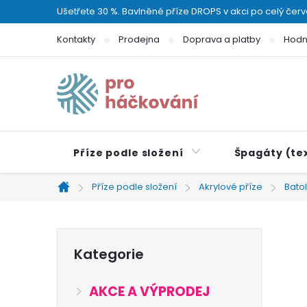
Přejít
Ušetřete 30 %. Bavlněné příze DROPS v akci po celý čer
na
Kontakty
Prodejna
Doprava a platby
Hodn
obsah
Příze podle složení
Špagáty (tex
Příze podle složení
Akrylové příze
Bato
Domů
P
Přeskočit
Kategorie
kategorie
o
AKCE A VÝPRODEJ