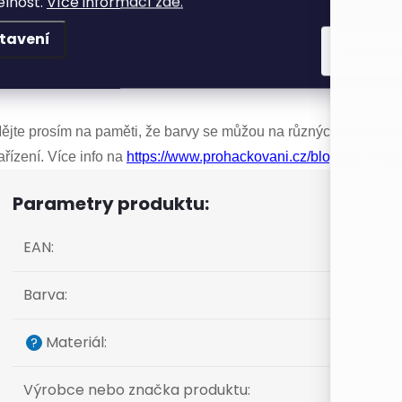
elnost.
Více informací zde.
letací příze
Batole
je příze vhodná pro ruční pletení na jehlicí
trojní pletení.
tavení
Souhla
adí se svojí barevností a charakterem do dětského programu.
valita této příze je potvrzena certifikátem Textilního zkušebního
ějte prosím na paměti, že barvy se můžou na různých monitorech
ařízení. Více info na
https://www.prohackovani.cz/blog/ach-ty-ba
Parametry produktu:
EAN
:
Barva
:
Materiál
:
?
Výrobce nebo značka produktu
: