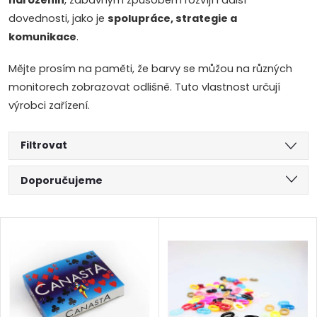
narozenin
, zábavným způsobem rozvíjí i další
dovednosti, jako je
spolupráce, strategie a
komunikace
.
Mějte prosím na paměti, že barvy se můžou na různých
monitorech zobrazovat odlišně. Tuto vlastnost určují
výrobci zařízení.
Filtrovat
Ř
Doporučujeme
a
Nejlevnější
V
Nejdražší
z
ý
Abecedně
e
p