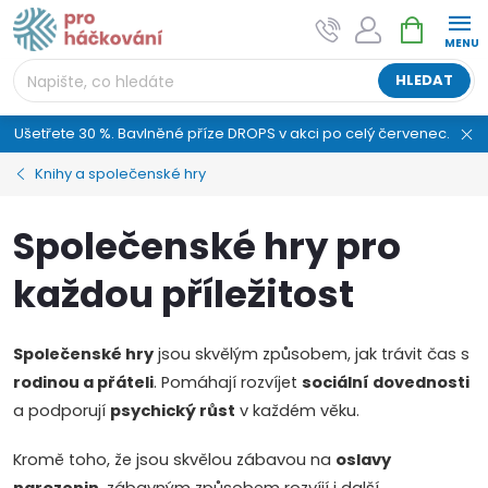
Přejít
NÁKUPNÍ
AI asistent "pani Klubíčková" –
na
KOŠÍK
ProHackovani.cz
obsah
Jsme e-shop s více než osmiletou tradicí a máme pro
HLEDAT
vás připraveno více než 25 tisíc produktů. Vše skladem,
připravené k odeslání.
Ušetřete 30 %. Bavlněné příze DROPS v akci po celý červenec.
Knihy a společenské hry
Společenské hry pro
každou příležitost
Společenské hry
jsou skvělým způsobem, jak trávit čas s
rodinou a přáteli
. Pomáhají rozvíjet
sociální dovednosti
a podporují
psychický růst
v každém věku.
Kromě toho, že jsou skvělou zábavou na
oslavy