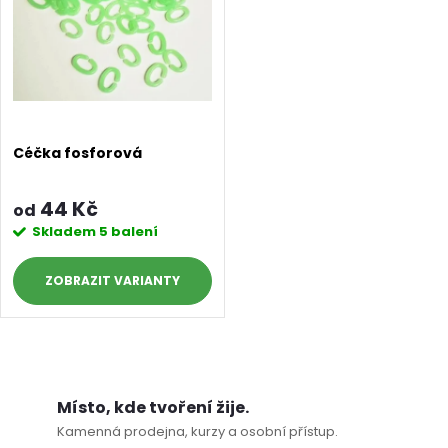
ů
ů
Céčka fosforová
44 Kč
od
Skladem
5 balení
ZOBRAZIT
O
v
Místo, kde tvoření žije.
Kamenná prodejna, kurzy a osobní přístup.