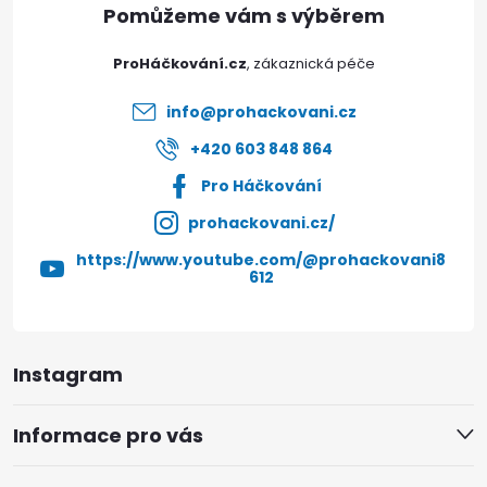
v
ý
t
ProHáčkování.cz
p
í
info
@
prohackovani.cz
i
+420 603 848 864
Doprava a platby
Prodejna
Blog a návody
s
Pro Háčkování
u
Poslat
prohackovani.cz/
https://www.youtube.com/@prohackovani8
612
Instagram
Informace pro vás