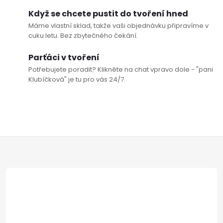
l
Když se chcete pustit do tvoření hned
á
Máme vlastní sklad, takže vaši objednávku připravíme v
cuku letu. Bez zbytečného čekání.
d
Parťáci v tvoření
a
Potřebujete poradit? Klikněte na chat vpravo dole - "pani
c
Klubíčková" je tu pro vás 24/7.
í
p
r
Z
v
á
k
p
y
a