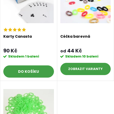
n
i
í
s
p
p
r
Karty Canasta
Céčka barevná
r
o
90 Kč
44 Kč
od
o
Skladem
1 balení
Skladem
10 balení
d
d
ZOBRAZIT
DO KOŠÍKU
u
u
k
k
t
t