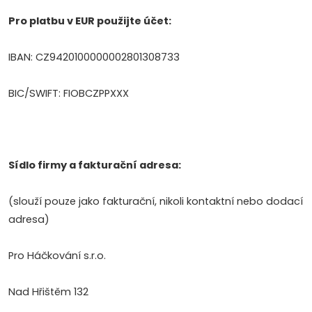
P
ro platbu v EUR použijte účet:
IBAN: CZ9420100000002801308733
BIC/SWIFT: FIOBCZPPXXX
Sídlo firmy a f
akturační adresa:
(slouží pouze jako fakturační, nikoli kontaktní nebo dodací
adresa)
Pro Háčkování s.r.o.
Nad Hřištěm 132