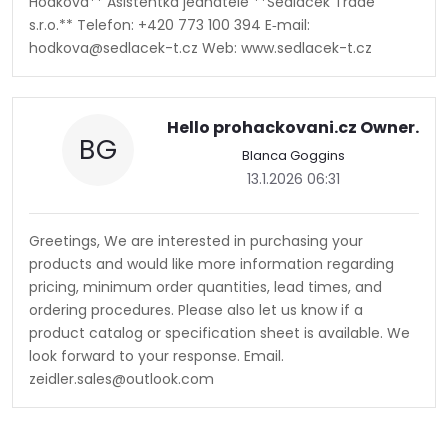
Hodková** Asistentka jednatele **Sedlacek Trade
s.r.o.** Telefon: +420 773 100 394 E‑mail:
hodkova@sedlacek-t.cz Web: www.sedlacek-t.cz
Doprava a platby
Prodejna
Blog a návody
Hello prohackovani.cz Owner.
BG
Poslat
Blanca Goggins
13.1.2026 06:31
Greetings, We are interested in purchasing your
products and would like more information regarding
pricing, minimum order quantities, lead times, and
ordering procedures. Please also let us know if a
product catalog or specification sheet is available. We
look forward to your response. Email.
zeidler.sales@outlook.com