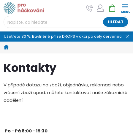
Přejít
NÁKUPNÍ
AI asistent "pani Klubíčková" –
na
KOŠÍK
ProHackovani.cz
obsah
Jsme e-shop s více než osmiletou tradicí a máme pro
HLEDAT
vás připraveno více než 25 tisíc produktů. Vše skladem,
připravené k odeslání.
Ušetřete 30 %. Bavlněné příze DROPS v akci po celý červenec.
Domů
Kontakty
V případě dotazu na zboží, objednávku, reklamaci nebo
vrácení zboží apod. můžete kontaktovat naše zákaznické
oddělení
Po - Pá 8:00 - 15:30