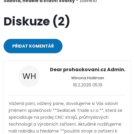
Sobota, neděle a státní svátky
- zavřeno
Diskuze (2)
PŘIDAT KOMENTÁŘ
V
ý
Dear prohackovani.cz Admin.
WH
Winona Holliman
p
18.2.2026 05:19
i
s
Vážená paní, vážený pane, dovolujeme si Vás oslovit
jménem společnosti **Sedlacek Trade s.r.o.**, která se
d
specializuje na prodej CNC strojů, průmyslových
technologií a výrobních zařízení. Aktuálně rozšiřujeme
i
naši nabídku a hledáme **použité stroje a zařízení k