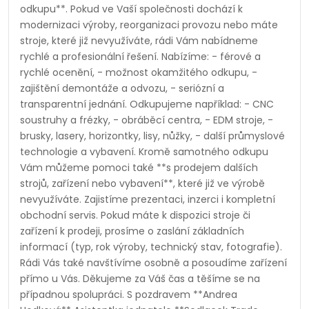
odkupu**. Pokud ve Vaší společnosti dochází k
s
modernizaci výroby, reorganizaci provozu nebo máte
k
stroje, které již nevyužíváte, rádi Vám nabídneme
rychlé a profesionální řešení. Nabízíme: - férové a
u
rychlé ocenění, - možnost okamžitého odkupu, -
zajištění demontáže a odvozu, - seriózní a
z
transparentní jednání. Odkupujeme například: - CNC
soustruhy a frézky, - obráběcí centra, - EDM stroje, -
í
brusky, lasery, horizontky, lisy, nůžky, - další průmyslové
technologie a vybavení. Kromě samotného odkupu
Vám můžeme pomoci také **s prodejem dalších
strojů, zařízení nebo vybavení**, které již ve výrobě
nevyužíváte. Zajistíme prezentaci, inzerci i kompletní
obchodní servis. Pokud máte k dispozici stroje či
zařízení k prodeji, prosíme o zaslání základních
informací (typ, rok výroby, technický stav, fotografie).
Rádi Vás také navštívíme osobně a posoudíme zařízení
přímo u Vás. Děkujeme za Váš čas a těšíme se na
případnou spolupráci. S pozdravem **Andrea