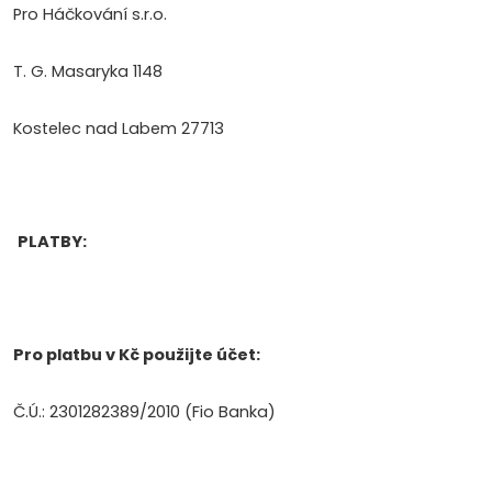
Pro Háčkování s.r.o.
T. G. Masaryka 1148
Kostelec nad Labem 27713
PLATBY:
P
ro platbu v Kč použijte účet:
Č.Ú.: 2301282389/2010 (Fio Banka)