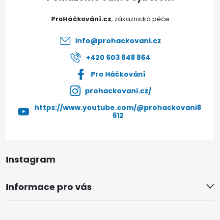
t
ProHáčkování.cz
í
info
@
prohackovani.cz
+420 603 848 864
Pro Háčkování
prohackovani.cz/
https://www.youtube.com/@prohackovani8
612
Instagram
Informace pro vás