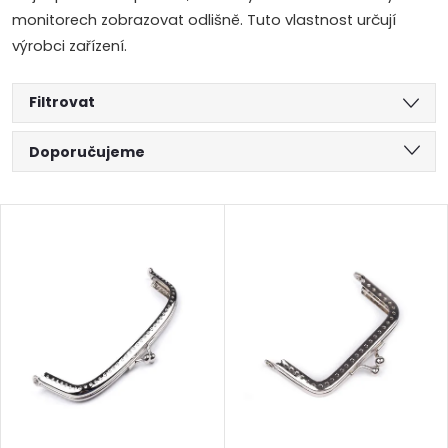
monitorech zobrazovat odlišně. Tuto vlastnost určují
výrobci zařízení.
Filtrovat
Ř
Doporučujeme
a
Nejlevnější
V
Nejdražší
z
ý
Abecedně
e
p
n
i
í
s