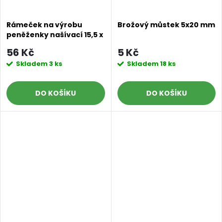
Rámeček na výrobu
Brožový můstek 5x20 mm
peněženky našívací 15,5 x
9 cm růžově zlatý
56 Kč
5 Kč
Skladem
3 ks
Skladem
18 ks
DO KOŠÍKU
DO KOŠÍKU