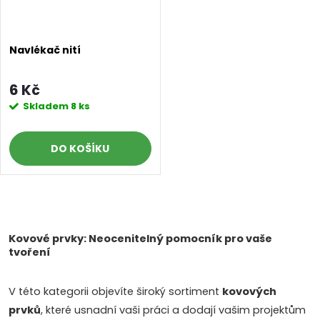
Navlékač nití
6 Kč
Skladem
8 ks
DO KOŠÍKU
O
v
Kovové prvky: Neocenitelný pomocník pro vaše
tvoření
l
V této kategorii objevíte široký sortiment
kovových
á
prvků
, které usnadní vaši práci a dodají vašim projektům