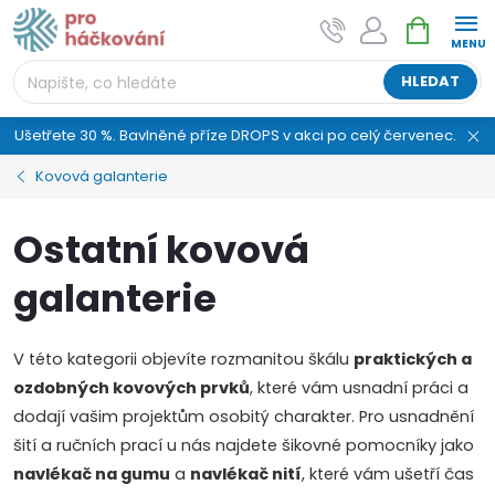
Přejít
NÁKUPNÍ
AI asistent "pani Klubíčková" –
na
KOŠÍK
ProHackovani.cz
obsah
Jsme e-shop s více než osmiletou tradicí a máme pro
HLEDAT
vás připraveno více než 25 tisíc produktů. Vše skladem,
připravené k odeslání.
Ušetřete 30 %. Bavlněné příze DROPS v akci po celý červenec.
Kovová galanterie
Ostatní kovová
galanterie
V této kategorii objevíte rozmanitou škálu
praktických a
ozdobných kovových prvků
, které vám usnadní práci a
dodají vašim projektům osobitý charakter. Pro usnadnění
šití a ručních prací u nás najdete šikovné pomocníky jako
navlékač na gumu
a
navlékač nití
, které vám ušetří čas