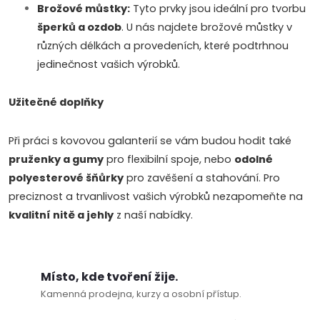
p
Brožové můstky:
Tyto prvky jsou ideální pro tvorbu
i
šperků a ozdob
. U nás najdete brožové můstky v
různých délkách a provedeních, které podtrhnou
s
jedinečnost vašich výrobků.
u
Užitečné doplňky
Při práci s kovovou galanterií se vám budou hodit také
pruženky a gumy
pro flexibilní spoje, nebo
odolné
polyesterové šňůrky
pro zavěšení a stahování. Pro
preciznost a trvanlivost vašich výrobků nezapomeňte na
kvalitní nitě a jehly
z naší nabídky.
Doprava a platby
Prodejna
Blog a návody
Místo, kde tvoření žije.
Poslat
Kamenná prodejna, kurzy a osobní přístup.