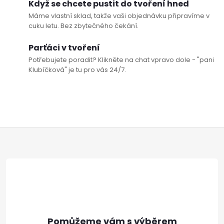
Když se chcete pustit do tvoření hned
Máme vlastní sklad, takže vaši objednávku připravíme v
cuku letu. Bez zbytečného čekání.
Parťáci v tvoření
Potřebujete poradit? Klikněte na chat vpravo dole - "pani
Klubíčková" je tu pro vás 24/7.
Z
á
p
a