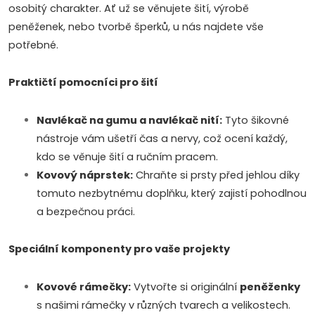
d
osobitý charakter. Ať už se věnujete šití, výrobě
peněženek, nebo tvorbě šperků, u nás najdete vše
a
potřebné.
c
Praktičtí pomocníci pro šití
í
p
Navlékač na gumu a navlékač nití:
Tyto šikovné
nástroje vám ušetří čas a nervy, což ocení každý,
r
kdo se věnuje šití a ručním pracem.
v
Kovový náprstek:
Chraňte si prsty před jehlou díky
tomuto nezbytnému doplňku, který zajistí pohodlnou
k
a bezpečnou práci.
y
Speciální komponenty pro vaše projekty
v
ý
Kovové rámečky:
Vytvořte si originální
peněženky
s našimi rámečky v různých tvarech a velikostech.