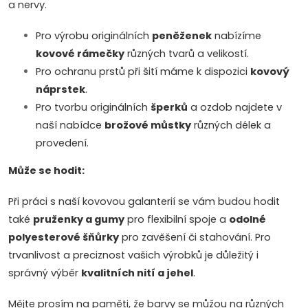
a nervy.
Pro výrobu originálních
peněženek
nabízíme
kovové rámečky
různých tvarů a velikostí.
Pro ochranu prstů při šití máme k dispozici
kovový
náprstek
.
Pro tvorbu originálních
šperků
a ozdob najdete v
naší nabídce
brožové můstky
různých délek a
provedení.
Může se hodit:
Při práci s naší kovovou galanterií se vám budou hodit
také
pruženky a gumy
pro flexibilní spoje a
odolné
polyesterové šňůrky
pro zavěšení či stahování. Pro
trvanlivost a preciznost vašich výrobků je důležitý i
správný výběr
kvalitních nití a jehel
.
Mějte prosím na paměti, že barvy se můžou na různých