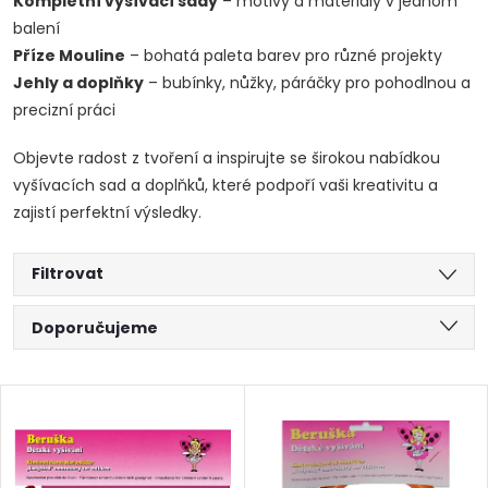
Kompletní vyšívací sady
– motivy a materiály v jednom
balení
Příze Mouline
– bohatá paleta barev pro různé projekty
Jehly a doplňky
– bubínky, nůžky, páráčky pro pohodlnou a
precizní práci
Objevte radost z tvoření a inspirujte se širokou nabídkou
vyšívacích sad a doplňků, které podpoří vaši kreativitu a
zajistí perfektní výsledky.
Filtrovat
Ř
Doporučujeme
a
Nejlevnější
V
Nejdražší
z
ý
Abecedně