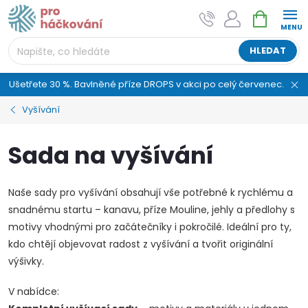
Přejít
NÁKUPNÍ
AI asistent "pani Klubíčková" –
na
KOŠÍK
ProHackovani.cz
obsah
Jsme e-shop s více než osmiletou tradicí a máme pro
HLEDAT
vás připraveno více než 25 tisíc produktů. Vše skladem,
připravené k odeslání.
Ušetřete 30 %. Bavlněné příze DROPS v akci po celý červenec.
Vyšívání
Sada na vyšívání
Naše sady pro vyšívání obsahují vše potřebné k rychlému a
snadnému startu – kanavu, příze Mouline, jehly a předlohy s
motivy vhodnými pro začátečníky i pokročilé. Ideální pro ty,
kdo chtějí objevovat radost z vyšívání a tvořit originální
výšivky.
V nabídce: