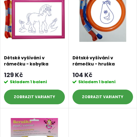
e
p
n
i
í
s
p
p
r
Dětské vyšívání v
Dětské vyšívání v
rámečku - kobylka
rámečku - hruška
r
o
129 Kč
104 Kč
o
Skladem
1 balení
Skladem
1 balení
d
d
ZOBRAZIT
ZOBRAZIT
u
u
k
k