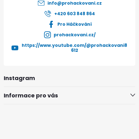
í
info
@
prohackovani.cz
+420 603 848 864
Pro Háčkování
prohackovani.cz/
https://www.youtube.com/@prohackovani8
612
Instagram
Informace pro vás