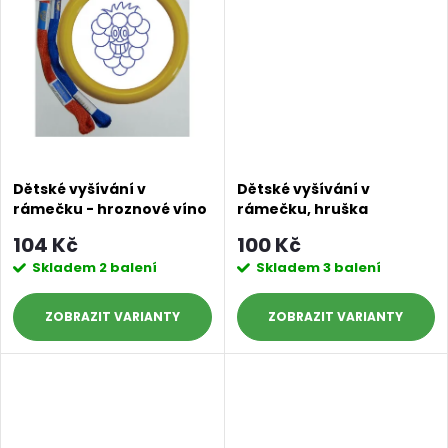
t
t
ů
ů
Dětské vyšívání v
Dětské vyšívání v
rámečku - hroznové víno
rámečku, hruška
104 Kč
100 Kč
Skladem
2 balení
Skladem
3 balení
ZOBRAZIT
ZOBRAZIT