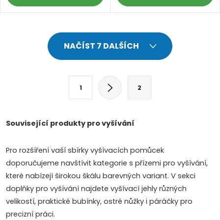
O
NAČÍST 7 DALŠÍCH
v
l
S
1
2
t
á
r
d
á
Související produkty pro vyšívání
a
n
k
Pro rozšíření vaší sbírky vyšívacích pomůcek
c
o
doporučujeme navštívit kategorie s přízemi pro vyšívání,
í
v
které nabízejí širokou škálu barevných variant. V sekci
doplňky pro vyšívání najdete vyšívací jehly různých
á
p
velikostí, praktické bubínky, ostré nůžky i páráčky pro
n
r
precizní práci.
í