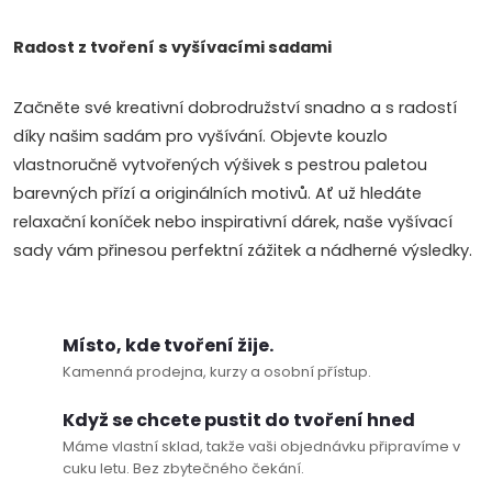
v
Radost z tvoření s vyšívacími sadami
k
Začněte své kreativní dobrodružství snadno a s radostí
y
díky našim sadám pro vyšívání. Objevte kouzlo
v
vlastnoručně vytvořených výšivek s pestrou paletou
barevných přízí a originálních motivů. Ať už hledáte
ý
relaxační koníček nebo inspirativní dárek, naše vyšívací
p
sady vám přinesou perfektní zážitek a nádherné výsledky.
i
s
Místo, kde tvoření žije.
Kamenná prodejna, kurzy a osobní přístup.
u
Když se chcete pustit do tvoření hned
Máme vlastní sklad, takže vaši objednávku připravíme v
cuku letu. Bez zbytečného čekání.