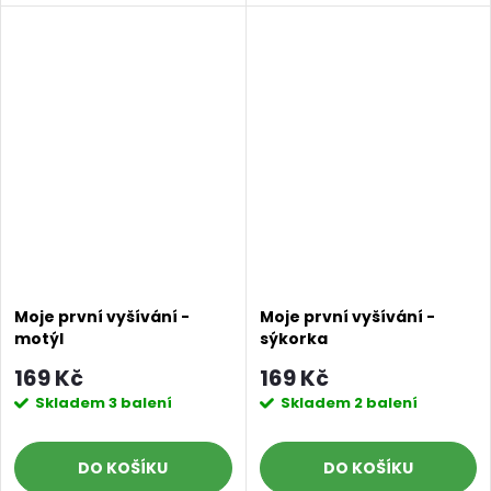
Moje první vyšívání -
Moje první vyšívání -
Doprava a platby
Prodejna
Blog a návody
motýl
sýkorka
169 Kč
169 Kč
Poslat
Skladem
3 balení
Skladem
2 balení
DO KOŠÍKU
DO KOŠÍKU