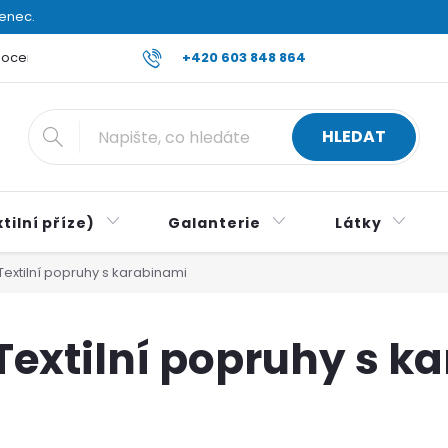
venec.
ocení obchodu
Reklamace a vrácení zboží
+420 603 848 864
Všeobecné ob
HLEDAT
tilní příze)
Galanterie
Látky
Textilní popruhy s karabinami
Textilní popruhy s k