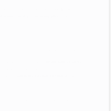
k, batohů a dalších doplňků?
Textilní a
né a dostupné v mnoha barvách
, takže si je
k přesně na míru, naše nabídka vám vyjde vstříc:
m
, díky kterému si snadno
přizpůsobíte délku
hlé dokončení výrobku bez starostí.
e si k nim
dokoupit kovové komponenty
osaz, zlato) a sladit je nejen s popruhem, ale i se
rý bude nejen krásný, ale i funkční a odolný.