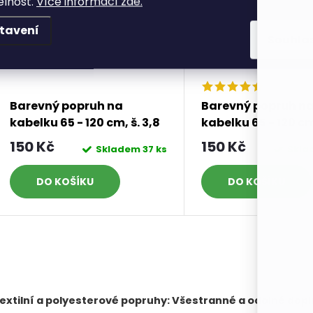
elnost.
Více informací zde.
tavení
Souhla
Barevný popruh na
Barevný popruh n
kabelku 65 - 120 cm, š. 3,8
kabelku 65 - 120 cm,
cm, varianta 8
cm, varianta 9
150 Kč
150 Kč
Skladem
37 ks
Skl
DO KOŠÍKU
DO KOŠÍKU
O
v
extilní a polyesterové popruhy: Všestranné a odolné dopl