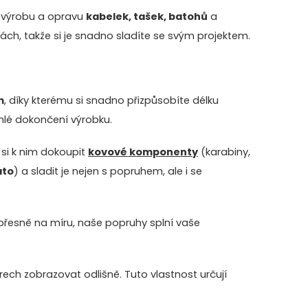
 výrobu a opravu
kabelek, tašek, batohů
a
ch, takže si je snadno sladíte se svým projektem.
m
, díky kterému si snadno přizpůsobíte délku
hlé dokončení výrobku.
si k nim dokoupit
kovové komponenty
(karabiny,
ato
) a sladit je nejen s popruhem, ale i se
k přesně na míru, naše popruhy splní vaše
ch zobrazovat odlišně. Tuto vlastnost určují