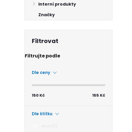
Interní produkty
Značky
i
Dle ceny
150
Kč
155
Kč
Dle štítku
Akce
0