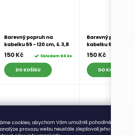
Barevný popruh na
Barevný popruh n
kabelku 65 - 120 cm, š. 3,8
kabelku 65 - 120 cm,
cm, varianta 5
cm, varianta 6
150 Kč
150 Kč
Skladem
64 ks
Skl
DO KOŠÍKU
DO KOŠÍKU
áme cookies, abychom Vám umožnili pohodlné prohlíže
 analýze provozu webu neustále zlepšovali jeho funkce, v