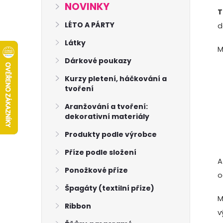
s
NOVINKY
T
t
LÉTO A PÁRTY
d
Látky
r
M
Dárkové poukazy
a
Kurzy pletení, háčkování a
tvoření
n
Aranžování a tvoření:
dekorativní materiály
n
Produkty podle výrobce
í
Příze podle složení
A
p
Ponožkové příze
o
Špagáty (textilní příze)
a
M
Ribbon
v