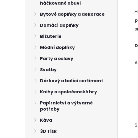
l
háčkované obuvi
H
Bytové doplňky a dekorace
p
Domácí doplňky
s
Bižuterie
D
Módní doplňky
Párty a oslavy
A
í
Svatby
Dárkový a balící sortiment
Knihy a společenské hry
Papírnictví a výtvarné
potřeby
Káva
S
3D Tisk