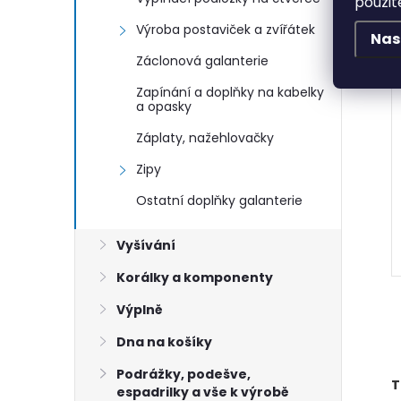
použit
Výroba postaviček a zvířátek
Nas
Záclonová galanterie
Zapínání a doplňky na kabelky
a opasky
Záplaty, nažehlovačky
Zipy
Ostatní doplňky galanterie
Vyšívání
Korálky a komponenty
Výplně
Dna na košíky
Podrážky, podešve,
T
espadrilky a vše k výrobě