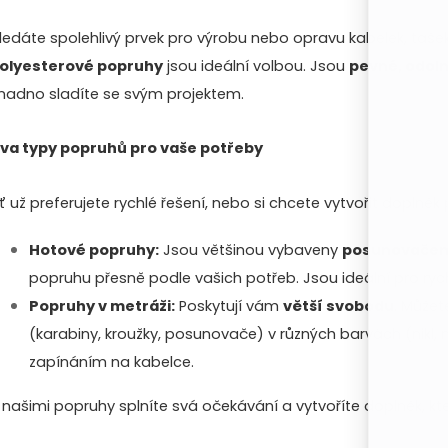
ledáte spolehlivý prvek pro výrobu nebo opravu kabelek, taše
á
olyesterové popruhy
jsou ideální volbou. Jsou
pevné, odol
d
nadno sladíte se svým projektem.
a
va typy popruhů pro vaše potřeby
c
ť už preferujete rychlé řešení, nebo si chcete vytvořit doplně
p
Hotové popruhy:
Jsou většinou vybaveny
posunovače
popruhu přesně podle vašich potřeb. Jsou ideální pro ryc
r
Popruhy v metráži:
Poskytují vám
větší svobodu
. Můžet
v
(karabiny, kroužky, posunovače) v různých barvách (nikl, m
zapínáním na kabelce.
k
y
 našimi popruhy splníte svá očekávání a vytvoříte doplněk, kte