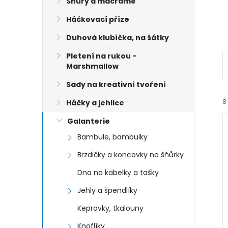
n
Šňůry a macramé
Háčkovací příze
e
Duhová klubíčka, na šátky
l
Pletení na rukou -
Marshmallow
Sady na kreativní tvoření
8
Háčky a jehlice
Galanterie
Bambule, bambulky
Brzdičky a koncovky na šňůrky
Dna na kabelky a tašky
í
Jehly a špendlíky
i
Keprovky, tkalouny
Knoflíky