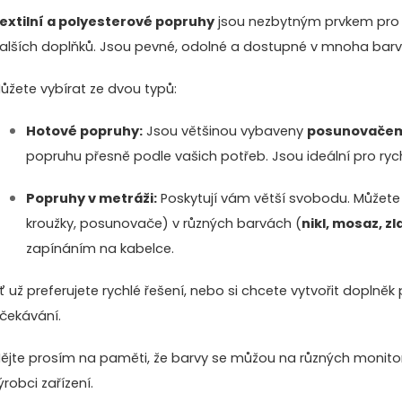
extilní a polyesterové popruhy
jsou nezbytným prvkem pro
alších doplňků. Jsou pevné, odolné a dostupné v mnoha barvá
ůžete vybírat ze dvou typů:
Hotové popruhy:
Jsou většinou vybaveny
posunovače
popruhu přesně podle vašich potřeb. Jsou ideální pro ryc
Popruhy v metráži:
Poskytují vám větší svobodu. Můžete 
kroužky, posunovače) v různých barvách (
nikl, mosaz, zl
zapínáním na kabelce.
ť už preferujete rychlé řešení, nebo si chcete vytvořit doplně
čekávání.
ějte prosím na paměti, že barvy se můžou na různých monitore
ýrobci zařízení.