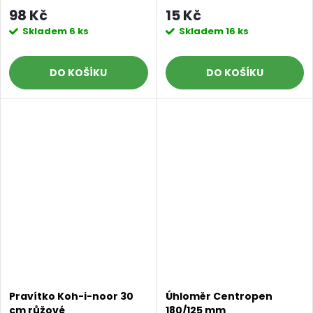
modrý
98 Kč
15 Kč
Skladem
6 ks
Skladem
16 ks
DO KOŠÍKU
DO KOŠÍKU
Pravítko Koh-i-noor 30
Úhloměr Centropen
cm růžové
180/125 mm