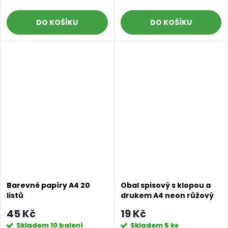
DO KOŠÍKU
DO KOŠÍKU
Barevné papíry A4 20
Obal spisový s klopou a
listů
drukem A4 neon růžový
45 Kč
19 Kč
Skladem
10 balení
Skladem
5 ks