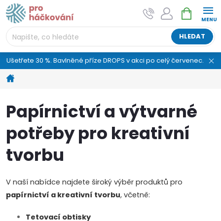
Přejít
NÁKUPNÍ
AI asistent "pani Klubíčková" –
na
KOŠÍK
ProHackovani.cz
obsah
Jsme e-shop s více než osmiletou tradicí a máme pro
HLEDAT
vás připraveno více než 25 tisíc produktů. Vše skladem,
připravené k odeslání.
Ušetřete 30 %. Bavlněné příze DROPS v akci po celý červenec.
Domů
Papírnictví a výtvarné
potřeby pro kreativní
tvorbu
V naší nabídce najdete široký výběr produktů pro
papírnictví a kreativní tvorbu
, včetně:
Tetovací obtisky