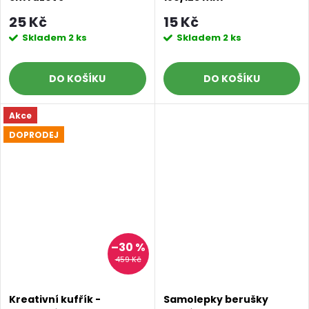
transparentní
25 Kč
15 Kč
Skladem
2 ks
Skladem
2 ks
DO KOŠÍKU
DO KOŠÍKU
Akce
DOPRODEJ
–30 %
459 Kč
Kreativní kufřík -
Samolepky berušky