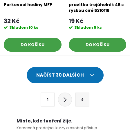
Parkovací hodiny MFP
pravítko trojúhelník 45 s
ryskou čiré 5310118
32 Kč
19 Kč
Skladem
10 ks
Skladem
5 ks
DO KOŠÍKU
DO KOŠÍKU
O
NAČÍST 30 DALŠÍCH
v
l
S
1
9
t
á
r
d
á
Místo, kde tvoření žije.
n
Kamenná prodejna, kurzy a osobní přístup.