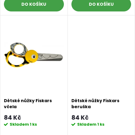
d
DO KOŠÍKU
DO KOŠÍKU
u
u
k
k
t
t
ů
ů
Dětské nůžky Fiskars
Dětské nůžky Fiskars
včela
beruška
84 Kč
84 Kč
Skladem
1 ks
Skladem
1 ks