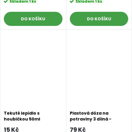
Skladem
1 ks
Skladem
1 ks
DO KOŠÍKU
DO KOŠÍKU
Tekuté lepidlo s
Plastová dóza na
houbičkou 50ml
potraviny 3 dílná -
pastelově růžová
15 Kč
79 Kč