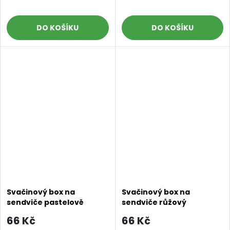
DO KOŠÍKU
DO KOŠÍKU
Svačinový box na
Svačinový box na
sendviče pastelově
sendviče růžový
růžový
66 Kč
66 Kč