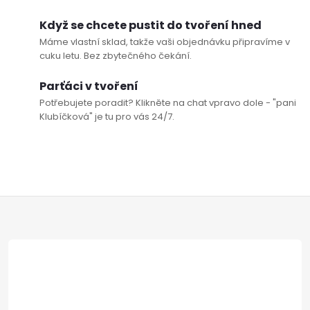
a
k
c
Když se chcete pustit do tvoření hned
o
Máme vlastní sklad, takže vaši objednávku připravíme v
í
v
cuku letu. Bez zbytečného čekání.
á
p
Parťáci v tvoření
n
Potřebujete poradit? Klikněte na chat vpravo dole - "pani
r
í
Klubíčková" je tu pro vás 24/7.
v
k
y
Z
v
á
ý
p
p
i