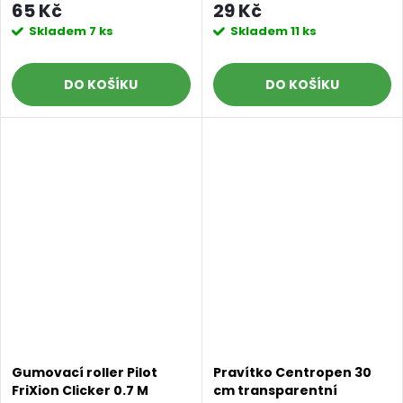
65 Kč
29 Kč
Skladem
7 ks
Skladem
11 ks
DO KOŠÍKU
DO KOŠÍKU
Gumovací roller Pilot
Pravítko Centropen 30
FriXion Clicker 0.7 M
cm transparentní