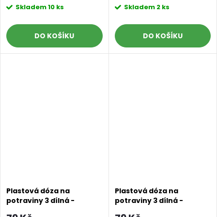
Skladem
10 ks
Skladem
2 ks
DO KOŠÍKU
DO KOŠÍKU
Plastová dóza na
Plastová dóza na
potraviny 3 dílná -
potraviny 3 dílná -
pastelově zelená
pastelově hnědá