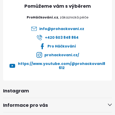
a
s
t
u
ProHáčkování.cz
í
info
@
prohackovani.cz
+420 603 848 864
Pro Háčkování
prohackovani.cz/
https://www.youtube.com/@prohackovani8
612
Instagram
Informace pro vás