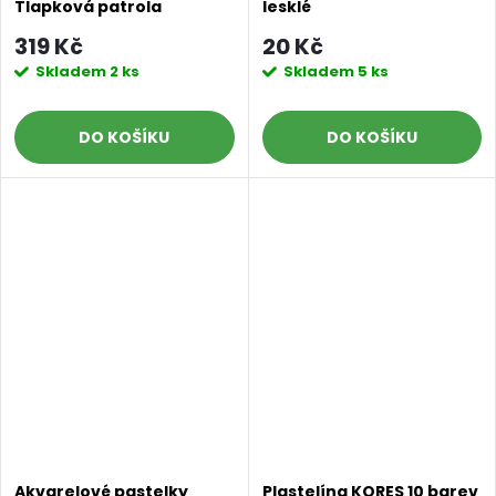
Tlapková patrola
lesklé
319 Kč
20 Kč
Skladem
2 ks
Skladem
5 ks
DO KOŠÍKU
DO KOŠÍKU
Doprava a platby
Prodejna
Blog a návody
Poslat
Akvarelové pastelky
Plastelína KORES 10 barev