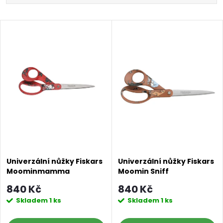
a
Nejlevnější
V
Nejdražší
z
ý
Abecedně
e
p
n
i
í
s
p
p
r
Univerzální nůžky Fiskars
Univerzální nůžky Fiskars
Moominmamma
Moomin Sniff
r
o
840 Kč
840 Kč
o
Skladem
1 ks
Skladem
1 ks
d