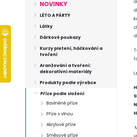
s
d
NOVINKY
d
t
LÉTO A PÁRTY
k
Látky
c
r
d
Dárkové poukazy
a
Kurzy pletení, háčkování a
T
tvoření
n
t
Aranžování a tvoření:
dekorativní materiály
L
n
Produkty podle výrobce
H
í
Příze podle složení
S
Bavlněné příze
p
N
H
Příze s vlnou
a
Akrylové příze
M
Směsové příze
v