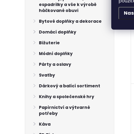
použit
espadrilky a vše k výrobě
háčkované obuvi
Nas
Bytové doplňky a dekorace
Domácí doplňky
Bižuterie
Módní doplňky
Párty a oslavy
Svatby
Dárkový a balící sortiment
Knihy a společenské hry
Papírnictví a výtvarné
potřeby
Káva