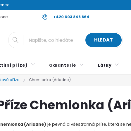
venec.
ocení obchodu
Reklamace a vrácení zboží
+420 603 848 864
Všeobecné ob
HLEDAT
tilní příze)
Galanterie
Látky
dové příze
Chemlonka (Ariadne)
Příze Chemlonka (Ar
hemlonka (Ariadne)
je pevná a všestranná příze, která se ne