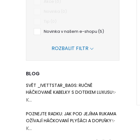
Akce
0
Novinka
0
Tip
0
Novinka v našem e-shopu
5
ROZBALIT FILTR
BLOG
SVĚT _IVETTSTAR_BAGS: RUČNĚ
HÁČKOVANÉ KABELKY S DOTEKEM LUXUSU✨
K...
POZNEJTE RADKU: JAK POD JEJÍMA RUKAMA
OŽÍVAJÍ HÁČKOVANÍ PLYŠÁCI A DOPLŇKY✨
K...