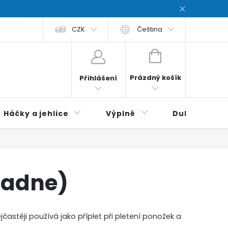
chodní podmínky
CZK
Zásady ochrana osobních údajů / Privacy poli
Čeština
NÁKUPNÍ
KOŠÍK
Prázdný košík
Přihlášení
Háčky a jehlice
Výplně
Duhová klubí
iadne)
jčastěji používá jako příplet při pletení ponožek a