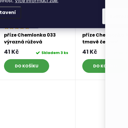
elnost.
Více informací zde.
tavení
Souhla
příze Chemlonka 033
příze Chemlonka 
výrazná růžová
tmavě červená
41 Kč
41 Kč
Skladem
3 ks
Skl
DO KOŠÍKU
DO KOŠÍKU