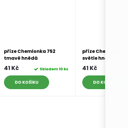
příze Chemlonka 752
příze Chemlonka 
tmavě hnědá
světle hnědá
41 Kč
41 Kč
Skladem
10 ks
Sk
DO KOŠÍKU
DO KOŠÍKU
O