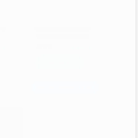
276
příze Chemlonka 027
tmavá starorůžová
41 Kč
adem
4 ks
Skladem
7 ks
DO KOŠÍKU
Novinka v našem e-shopu
ní webu
ýkon a