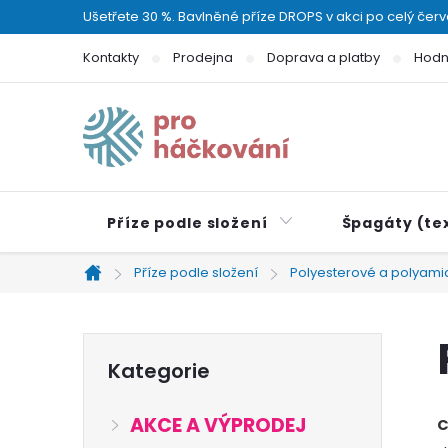
Přejít
Ušetřete 30 %. Bavlněné příze DROPS v akci po celý čer
na
Kontakty
Prodejna
Doprava a platby
Hodn
obsah
Příze podle složení
Špagáty (tex
Příze podle složení
Polyesterové a polyami
Domů
P
Přeskočit
Kategorie
kategorie
o
AKCE A VÝPRODEJ
C