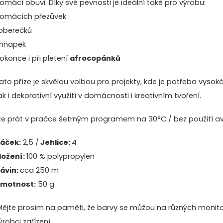
omácí obuvi. Díky své pevnosti je ideální také pro výrobu:
omácích přezůvek
oberečků
hňapek
okonce i při pletení
afrocopánků
ato příze je skvělou volbou pro projekty, kde je potřeba vysoká
ak i dekorativní využití v domácnosti i kreativním tvoření.
ze prát v pračce šetrným programem na 30°C / bez použití avi
áček:
2,5 /
Jehlice:
4
ložení:
100 % polypropylen
ávin:
cca 250 m
motnost:
50 g
ějte prosím na paměti, že barvy se můžou na různých monitor
ýrobci zařízení.