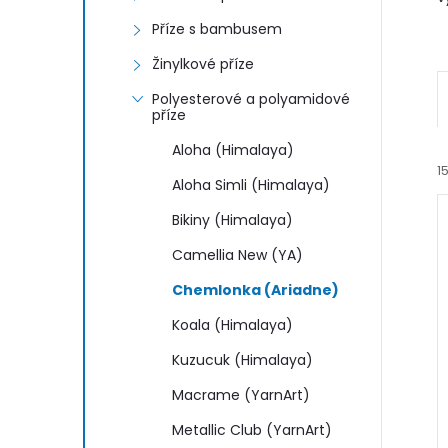
n
Příze s bambusem
e
Žinylkové příze
l
Polyesterové a polyamidové
příze
Aloha (Himalaya)
1
Aloha Simli (Himalaya)
Bikiny (Himalaya)
Camellia New (YA)
Chemlonka (Ariadne)
Koala (Himalaya)
í
i
Kuzucuk (Himalaya)
Macrame (YarnArt)
Metallic Club (YarnArt)