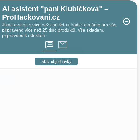
AI asistent "pani Klubíčková" –
ProHackovani.cz
062
příze Chemlonka 105
Jsme e-shop s více než osmiletou tradicí a máme pro vás
zlatá
připraveno více než 25 tisíc produktů. Vše skladem,
připravené k odeslání.
41 Kč
ladem
7 ks
Skladem
12 ks
DO KOŠÍKU
Stav objednávky
hopu