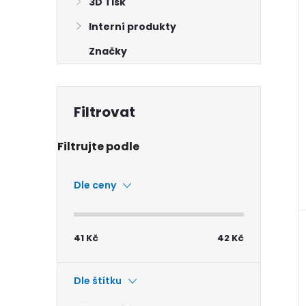
3D Tisk
Interní produkty
Značky
Dle ceny
41
Kč
42
Kč
Dle štítku