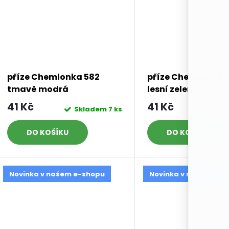
příze Chemlonka 582
příze Chemlonka 
tmavě modrá
lesní zelená
41 Kč
41 Kč
Skladem
7 ks
Skl
DO KOŠÍKU
DO KOŠÍKU
Novinka v našem e-shopu
Novinka v našem e-s