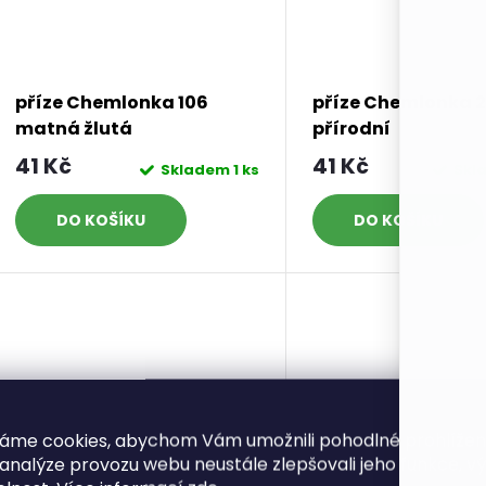
příze Chemlonka 106
příze Chemlonka 
matná žlutá
přírodní
41 Kč
41 Kč
Skladem
1 ks
Skl
DO KOŠÍKU
DO KOŠÍKU
áme cookies, abychom Vám umožnili pohodlné prohlíže
 analýze provozu webu neustále zlepšovali jeho funkce, v