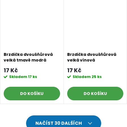
Doprava a platby
Prodejna
Blog a návody
Poslat
Brzdička dvoušňůrová
Brzdička dvoušňůrová
velká tmavě modrá
velká vínová
17 Kč
17 Kč
Skladem
17 ks
Skladem
25 ks
DO KOŠÍKU
DO KOŠÍKU
O
NAČÍST 30 DALŠÍCH