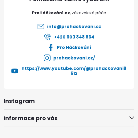
t
ProHáčkování.cz
í
info
@
prohackovani.cz
+420 603 848 864
Pro Háčkování
prohackovani.cz/
https://www.youtube.com/@prohackovani8
612
Instagram
Informace pro vás