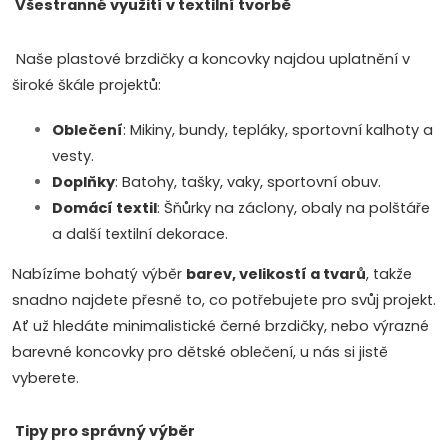
y
Všestranné využití v textilní tvorbě
v
Naše plastové brzdičky a koncovky najdou uplatnění v
ý
široké škále projektů:
p
Oblečení
: Mikiny, bundy, tepláky, sportovní kalhoty a
vesty.
i
Doplňky
: Batohy, tašky, vaky, sportovní obuv.
s
Domácí textil
: Šňůrky na záclony, obaly na polštáře
a další textilní dekorace.
u
Nabízíme bohatý výběr
barev, velikostí a tvarů
, takže
snadno najdete přesně to, co potřebujete pro svůj projekt.
Ať už hledáte minimalistické černé brzdičky, nebo výrazné
barevné koncovky pro dětské oblečení, u nás si jistě
vyberete.
Tipy pro správný výběr