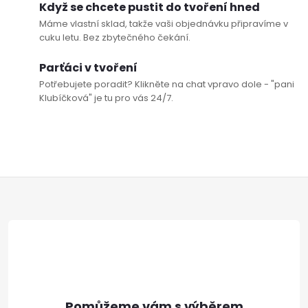
Když se chcete pustit do tvoření hned
Máme vlastní sklad, takže vaši objednávku připravíme v
cuku letu. Bez zbytečného čekání.
Parťáci v tvoření
Potřebujete poradit? Klikněte na chat vpravo dole - "pani
Klubíčková" je tu pro vás 24/7.
Z
á
p
a