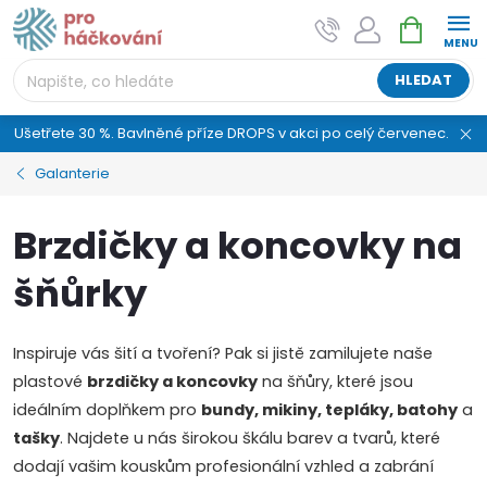
Přejít
NÁKUPNÍ
AI asistent "pani Klubíčková" –
na
KOŠÍK
ProHackovani.cz
obsah
Jsme e-shop s více než osmiletou tradicí a máme pro
HLEDAT
vás připraveno více než 25 tisíc produktů. Vše skladem,
připravené k odeslání.
Ušetřete 30 %. Bavlněné příze DROPS v akci po celý červenec.
Galanterie
Brzdičky a koncovky na
šňůrky
Inspiruje vás šití a tvoření? Pak si jistě zamilujete naše
plastové
brzdičky a koncovky
na šňůry, které jsou
ideálním doplňkem pro
bundy, mikiny, tepláky, batohy
a
tašky
. Najdete u nás širokou škálu barev a tvarů, které
dodají vašim kouskům profesionální vzhled a zabrání