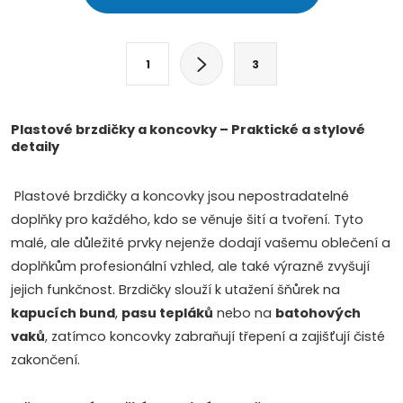
v
l
S
1
3
t
á
r
d
á
Plastové brzdičky a koncovky – Praktické a stylové
detaily
a
n
k
c
Plastové brzdičky a koncovky jsou nepostradatelné
o
doplňky pro každého, kdo se věnuje šití a tvoření. Tyto
í
v
malé, ale důležité prvky nejenže dodají vašemu oblečení a
á
p
doplňkům profesionální vzhled, ale také výrazně zvyšují
n
jejich funkčnost. Brzdičky slouží k utažení šňůrek na
r
í
kapucích bund
,
pasu tepláků
nebo na
batohových
v
vaků
, zatímco koncovky zabraňují třepení a zajišťují čisté
zakončení.
k