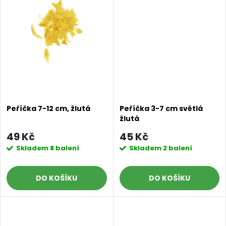
t
t
ů
ů
Peříčka 7-12 cm, žlutá
Peříčka 3-7 cm světlá
žlutá
49 Kč
45 Kč
Skladem
8 balení
Skladem
2 balení
DO KOŠÍKU
DO KOŠÍKU