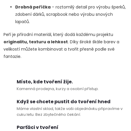
k
Drobná peříčka
– roztomilý detail pro výrobu šperků,
y
zdobení dárků, scrapbook nebo výrobu snových
lapačů.
v
Peří je přírodní materiál, který dodá každému projektu
ý
originalitu, texturu a lehkost
. Díky široké škále barev a
p
velikostí můžete kombinovat a tvořit přesně podle své
fantazie.
i
s
Místo, kde tvoření žije.
u
Kamenná prodejna, kurzy a osobní přístup.
Když se chcete pustit do tvoření hned
Máme vlastní sklad, takže vaši objednávku připravíme v
cuku letu. Bez zbytečného čekání.
Doprava a platby
Prodejna
Blog a návody
Parťáci v tvoření