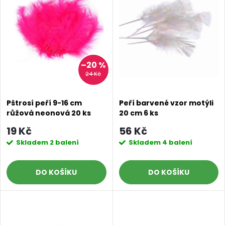
e
p
n
i
í
s
–20 %
24 Kč
p
p
r
Pštrosí peří 9-16 cm
Peří barvené vzor motýli
růžová neonová 20 ks
20 cm 6 ks
r
o
19 Kč
56 Kč
o
Skladem
2 balení
Skladem
4 balení
d
d
DO KOŠÍKU
DO KOŠÍKU
u
u
k
k