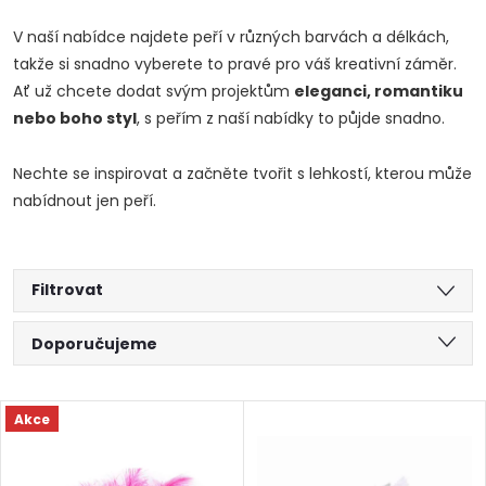
V naší nabídce najdete peří v různých barvách a délkách,
takže si snadno vyberete to pravé pro váš kreativní záměr.
Ať už chcete dodat svým projektům
eleganci, romantiku
nebo boho styl
, s peřím z naší nabídky to půjde snadno.
Nechte se inspirovat a začněte tvořit s lehkostí, kterou může
nabídnout jen peří.
Filtrovat
Ř
Doporučujeme
a
Nejlevnější
V
Akce
Nejdražší
z
ý
Abecedně