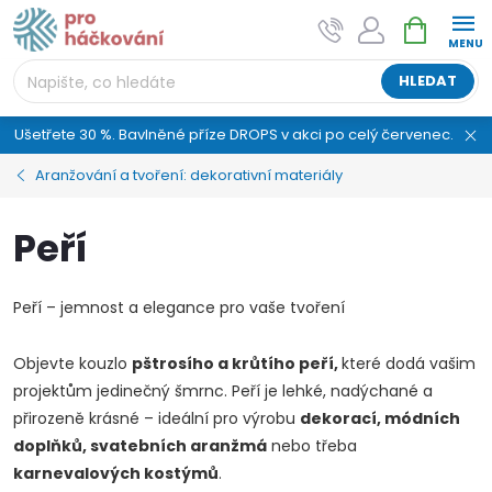
Přejít
NÁKUPNÍ
AI asistent "pani Klubíčková" –
na
KOŠÍK
ProHackovani.cz
obsah
Jsme e-shop s více než osmiletou tradicí a máme pro
HLEDAT
vás připraveno více než 25 tisíc produktů. Vše skladem,
připravené k odeslání.
Ušetřete 30 %. Bavlněné příze DROPS v akci po celý červenec.
Aranžování a tvoření: dekorativní materiály
Peří
Peří – jemnost a elegance pro vaše tvoření
Objevte kouzlo
pštrosího a krůtího peří,
které dodá vašim
projektům jedinečný šmrnc. Peří je lehké, nadýchané a
přirozeně krásné – ideální pro výrobu
dekorací, módních
doplňků, svatebních aranžmá
nebo třeba
karnevalových kostýmů
.