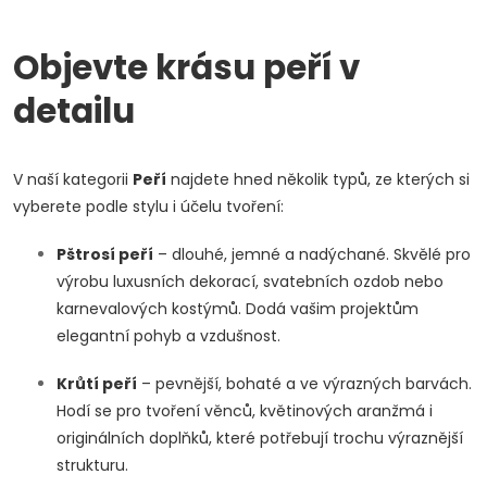
O
v
Objevte krásu peří v
l
detailu
á
V naší kategorii
Peří
najdete hned několik typů, ze kterých si
d
vyberete podle stylu i účelu tvoření:
a
Pštrosí peří
– dlouhé, jemné a nadýchané. Skvělé pro
c
výrobu luxusních dekorací, svatebních ozdob nebo
karnevalových kostýmů. Dodá vašim projektům
í
elegantní pohyb a vzdušnost.
p
Krůtí peří
– pevnější, bohaté a ve výrazných barvách.
r
Hodí se pro tvoření věnců, květinových aranžmá i
originálních doplňků, které potřebují trochu výraznější
v
strukturu.