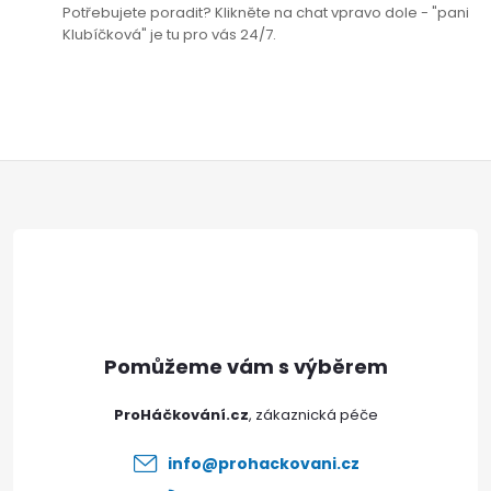
Potřebujete poradit? Klikněte na chat vpravo dole - "pani
Poslat
Klubíčková" je tu pro vás 24/7.
Z
á
p
a
t
ProHáčkování.cz
í
info
@
prohackovani.cz