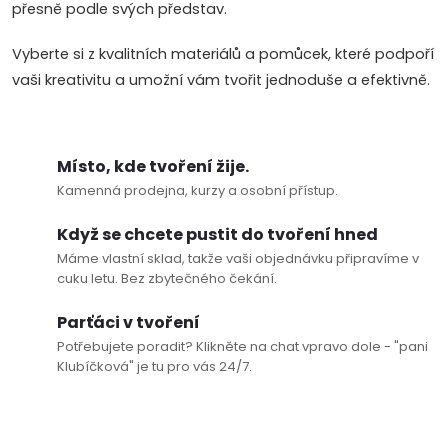
přesně podle svých představ.
r
Vyberte si z kvalitních materiálů a pomůcek, které podpoří
v
vaši kreativitu a umožní vám tvořit jednoduše a efektivně.
k
y
Místo, kde tvoření žije.
v
Kamenná prodejna, kurzy a osobní přístup.
ý
Když se chcete pustit do tvoření hned
p
Máme vlastní sklad, takže vaši objednávku připravíme v
cuku letu. Bez zbytečného čekání.
i
Parťáci v tvoření
s
Potřebujete poradit? Klikněte na chat vpravo dole - "pani
Klubíčková" je tu pro vás 24/7.
u