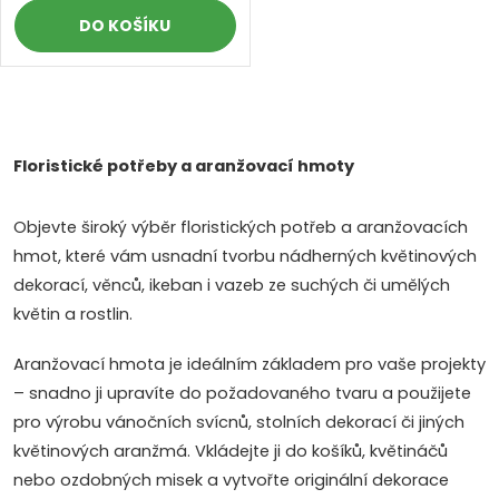
DO KOŠÍKU
O
v
Floristické potřeby a aranžovací hmoty
l
Objevte široký výběr floristických potřeb a aranžovacích
á
hmot, které vám usnadní tvorbu nádherných květinových
dekorací, věnců, ikeban i vazeb ze suchých či umělých
d
květin a rostlin.
a
Aranžovací hmota je ideálním základem pro vaše projekty
c
– snadno ji upravíte do požadovaného tvaru a použijete
Doprava a platby
Prodejna
Blog a návody
pro výrobu vánočních svícnů, stolních dekorací či jiných
í
květinových aranžmá. Vkládejte ji do košíků, květináčů
p
nebo ozdobných misek a vytvořte originální dekorace
Poslat