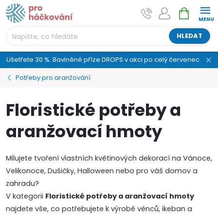
Přejít
NÁKUPNÍ
AI asistent "pani Klubíčková" –
na
KOŠÍK
ProHackovani.cz
obsah
Jsme e-shop s více než osmiletou tradicí a máme pro
HLEDAT
vás připraveno více než 25 tisíc produktů. Vše skladem,
připravené k odeslání.
Ušetřete 30 %. Bavlněné příze DROPS v akci po celý červenec.
Potřeby pro aranžování
Floristické potřeby a
aranžovací hmoty
Milujete tvoření vlastních květinových dekorací na Vánoce,
Velikonoce, Dušičky, Halloween nebo pro váš domov a
zahradu?
V kategorii
Floristické potřeby a aranžovací hmoty
najdete vše, co potřebujete k výrobě věnců, ikeban a