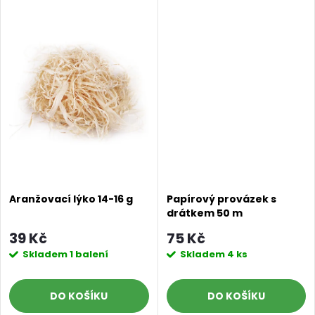
u
k
k
t
t
ů
ů
Aranžovací lýko 14-16 g
Papírový provázek s
drátkem 50 m
39 Kč
75 Kč
Skladem
1 balení
Skladem
4 ks
DO KOŠÍKU
DO KOŠÍKU