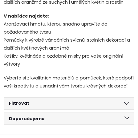
dalších aranžmá ze suchých i umělých květin a rostlin.
V nabídce najdete:
Aranžovací hmotu, kterou snadno upravíte do
požadovaného tvaru
Pomůcky k výrobě vánočních svícnů, stolních dekorací a
dalších květinových aranžmá
Košíky, květináče a ozdobné misky pro vaše originální
výtvory
Vyberte si z kvalitních materiálů a pomůcek, které podpoří
vaši kreativitu a usnadní vám tvorbu krásných dekorací.
Filtrovat
Ř
Doporučujeme
a
Nejlevnější