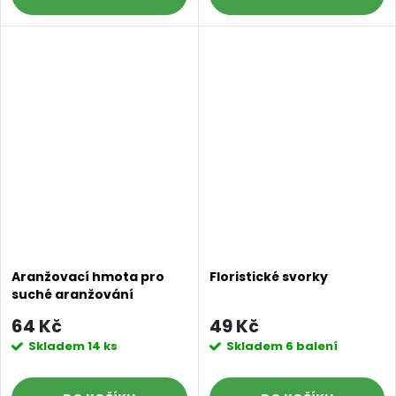
Aranžovací hmota pro
Floristické svorky
suché aranžování
22,8x11x7 cm
64 Kč
49 Kč
Skladem
14 ks
Skladem
6 balení