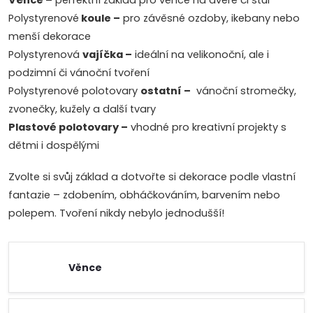
Věnce –
perfektní základ pro věnce na dveře či stůl
Polystyrenové
koule –
pro závěsné ozdoby, ikebany nebo
menší dekorace
Polystyrenová
vajíčka –
ideální na velikonoční, ale i
podzimní či vánoční tvoření
Polystyrenové polotovary
ostatní –
vánoční stromečky,
zvonečky, kužely a další tvary
Plastové polotovary –
vhodné pro kreativní projekty s
dětmi i dospělými
Zvolte si svůj základ a dotvořte si dekorace podle vlastní
fantazie – zdobením, obháčkováním, barvením nebo
polepem. Tvoření nikdy nebylo jednodušší!
Věnce