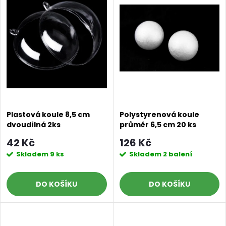
ý
Abecedně
e
p
n
i
í
s
p
p
r
Plastová koule 8,5 cm
Polystyrenová koule
dvoudílná 2ks
průměr 6,5 cm 20 ks
r
o
42 Kč
126 Kč
o
Skladem
9 ks
Skladem
2 balení
d
d
DO KOŠÍKU
DO KOŠÍKU
u
u
k