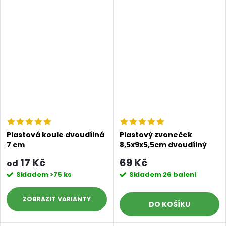
Plastová koule dvoudílná
Plastový zvoneček
7 cm
8,5x9x5,5cm dvoudílný
2ks
17 Kč
69 Kč
od
Skladem
>75 ks
Skladem
26 balení
ZOBRAZIT
DO KOŠÍKU