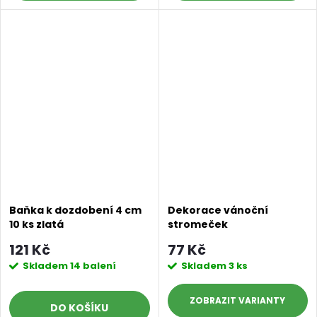
Baňka k dozdobení 4 cm
Dekorace vánoční
10 ks zlatá
stromeček
121 Kč
77 Kč
Skladem
14 balení
Skladem
3 ks
ZOBRAZIT
DO KOŠÍKU