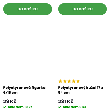
DO KOŠÍKU
DO KOŠÍKU
Doprava a platby
Prodejna
Blog a návody
Poslat
Polystyrenová figurka
Polystyrenový kužel 17 x
6x15 cm
54 cm
29 Kč
231 Kč
Skladem
10 ks
Skladem
9 ks