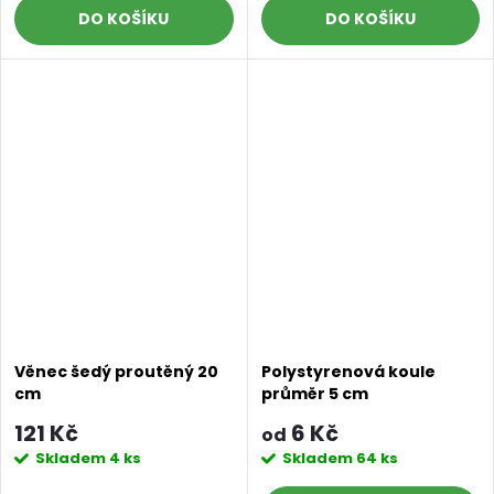
DO KOŠÍKU
DO KOŠÍKU
Věnec šedý proutěný 20
Polystyrenová koule
cm
průměr 5 cm
121 Kč
6 Kč
od
Skladem
4 ks
Skladem
64 ks