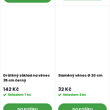
Drátěný základ na věnec
Slaměný věnec Ø 20 cm
35 cm černý
142 Kč
32 Kč
Skladem
7 ks
Skladem
3 ks
DO KOŠÍKU
DO KOŠÍKU