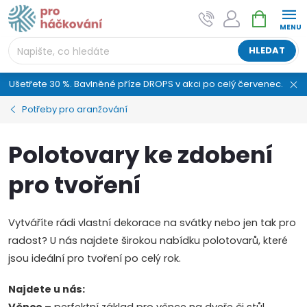
Přejít
NÁKUPNÍ
AI asistent "pani Klubíčková" –
na
KOŠÍK
ProHackovani.cz
obsah
Jsme e-shop s více než osmiletou tradicí a máme pro
HLEDAT
vás připraveno více než 25 tisíc produktů. Vše skladem,
připravené k odeslání.
Ušetřete 30 %. Bavlněné příze DROPS v akci po celý červenec.
Potřeby pro aranžování
Polotovary ke zdobení
pro tvoření
Vytváříte rádi vlastní dekorace na svátky nebo jen tak pro
radost? U nás najdete širokou nabídku polotovarů, které
jsou ideální pro tvoření po celý rok.
Najdete u nás: