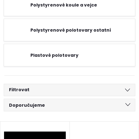
Polystyrenové koule a vejce
Polystyrenové polotovary ostatní
Plastové polotovary
Filtrovat
Ř
Doporučujeme
a
Nejlevnější
V
Nejdražší
z