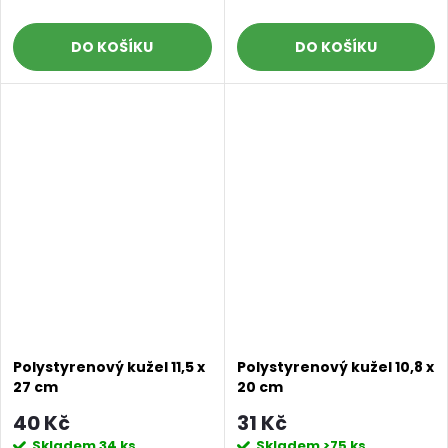
DO KOŠÍKU
DO KOŠÍKU
Polystyrenový kužel 11,5 x
Polystyrenový kužel 10,8 x
27 cm
20 cm
40 Kč
31 Kč
Skladem
34 ks
Skladem
>75 ks