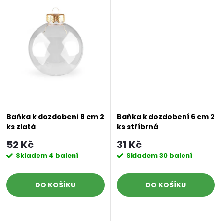
k
t
t
ů
ů
Baňka k dozdobení 8 cm 2
Baňka k dozdobení 6 cm 2
ks zlatá
ks stříbrná
52 Kč
31 Kč
Skladem
4 balení
Skladem
30 balení
DO KOŠÍKU
DO KOŠÍKU