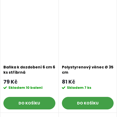
Baňka k dozdobení 6 cm 6
Polystyrenový věnec Ø 35
ks stříbrná
cm
79 Kč
81 Kč
Skladem
10 balení
Skladem
7 ks
DO KOŠÍKU
DO KOŠÍKU