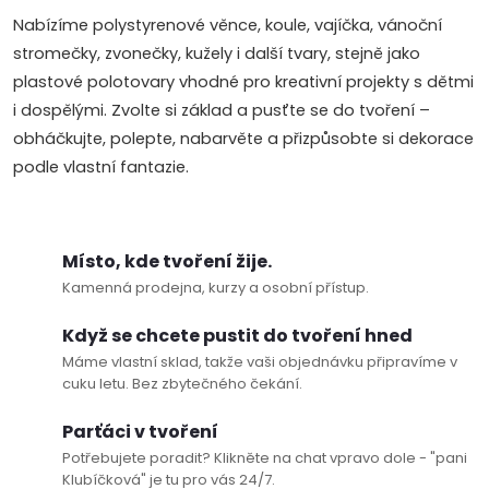
á
p
Nabízíme polystyrenové věnce, koule, vajíčka, vánoční
n
stromečky, zvonečky, kužely i další tvary, stejně jako
r
í
plastové polotovary vhodné pro kreativní projekty s dětmi
v
i dospělými. Zvolte si základ a pusťte se do tvoření –
obháčkujte, polepte, nabarvěte a přizpůsobte si dekorace
k
podle vlastní fantazie.
y
v
Místo, kde tvoření žije.
ý
Kamenná prodejna, kurzy a osobní přístup.
p
Když se chcete pustit do tvoření hned
Máme vlastní sklad, takže vaši objednávku připravíme v
i
cuku letu. Bez zbytečného čekání.
s
Parťáci v tvoření
u
Potřebujete poradit? Klikněte na chat vpravo dole - "pani
Klubíčková" je tu pro vás 24/7.