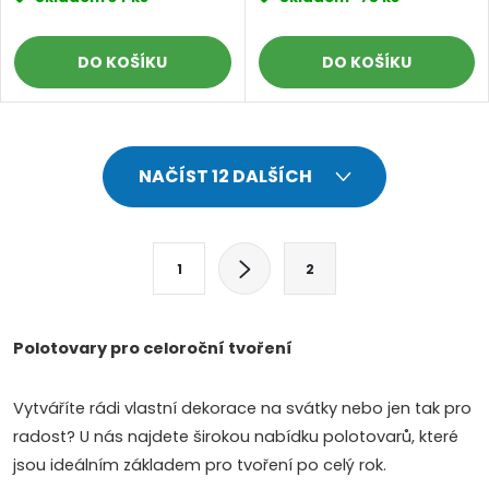
DO KOŠÍKU
DO KOŠÍKU
O
NAČÍST 12 DALŠÍCH
v
l
S
1
2
t
á
r
d
á
Polotovary pro celoroční tvoření
a
n
k
Vytváříte rádi vlastní dekorace na svátky nebo jen tak pro
c
o
radost? U nás najdete širokou nabídku polotovarů, které
í
v
jsou ideálním základem pro tvoření po celý rok.