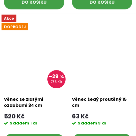
DO KOŠÍKU
DO KOŠÍKU
Akce
DOPRODEJ
–29 %
733 Kč
Věnec se zlatými
Věnec šedý proutěný 15
ozdobami 34 cm
cm
520 Kč
63 Kč
Skladem
1 ks
Skladem
3 ks