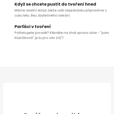
Když se chcete pustit do tvoření hned
v
Máme vlastní sklad, takže vaši objednávku připravíme v
ý
cuku letu. Bez zbytečného čekání.
p
Parťáci v tvoření
Potřebujete poradit? Klikněte na chat vpravo dole - "pani
i
Klubíčková" je tu pro vás 24/7.
s
Doprava a platby
Prodejna
Blog a návody
u
Poslat
Z
á
p
a