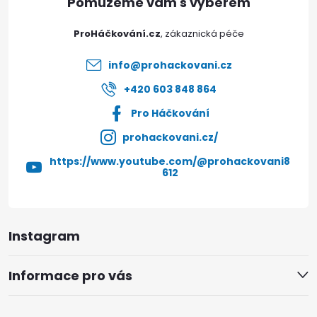
t
ProHáčkování.cz
í
info
@
prohackovani.cz
+420 603 848 864
Pro Háčkování
prohackovani.cz/
https://www.youtube.com/@prohackovani8
612
Instagram
Informace pro vás