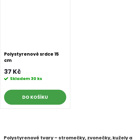
Polystyrenové srdce 15
cm
37 Kč
Skladem
30 ks
DO KOŠÍKU
O
v
Polystyrenové tvary – stromečky, zvonečky, kužely a