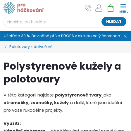
Přejít
NÁKUPNÍ
AI asistent "pani Klubíčková" –
na
KOŠÍK
ProHackovani.cz
obsah
Jsme e-shop s více než osmiletou tradicí a máme pro
HLEDAT
vás připraveno více než 25 tisíc produktů. Vše skladem,
připravené k odeslání.
Ušetřete 30 %. Bavlněné příze DROPS v akci po celý červenec.
Polotovary k dotvoření
Polystyrenové kužely a
polotovary
V této kategorii najdete
polystyrenové tvary
jako
stromečky, zvonečky, kužely
a další, které jsou ideální
pro vaše rukodělné projekty.
Využití: