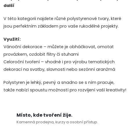
další
l
V této kategorii najdete různé polystyrenové tvary, které
á
jsou perfektním základem pro vaše rukodělné projekty.
d
Využití:
a
Vánoční dekorace – můžete je obháčkovat, omotat
c
provázkem, ozdobit flitry či stuhami
Celoroční tvoření – vhodné i pro výrobu tematických
í
dekorací na svatby, slavnosti nebo sezónní aranžmá
p
Polystyren je lehký, pevný a snadno se s ním pracuje,
r
takže nabízí spoustu možností pro rozvíjení vaší kreativity!
v
k
Místo, kde tvoření žije.
Kamenná prodejna, kurzy a osobní přístup.
y