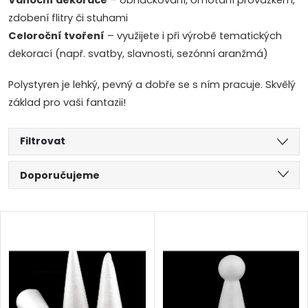
Vánoční dekorace
– obháčkování, omotání provázkem,
zdobení flitry či stuhami
Celoroční tvoření
– využijete i při výrobě tematických
dekorací (např. svatby, slavnosti, sezónní aranžmá)
Polystyren je lehký, pevný a dobře se s ním pracuje. Skvělý
základ pro vaši fantazii!
Filtrovat
Ř
Doporučujeme
a
Nejlevnější
V
Nejdražší
z
ý
Abecedně
e
p