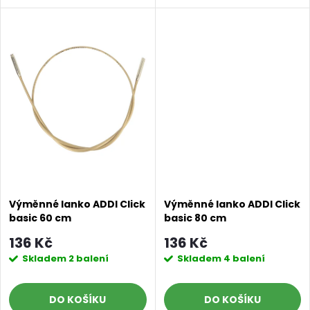
u
u
k
k
t
t
ů
ů
Výměnné lanko ADDI Click
Výměnné lanko ADDI Click
basic 60 cm
basic 80 cm
136 Kč
136 Kč
Skladem
2 balení
Skladem
4 balení
DO KOŠÍKU
DO KOŠÍKU