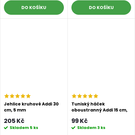
DO KOŠÍKU
DO KOŠÍKU
Jehlice kruhové Addi 30
Tuniský háček
cm, 5 mm
oboustranný Addi 15 cm,
4 mm
205 Kč
99 Kč
Skladem
5 ks
Skladem
3 ks