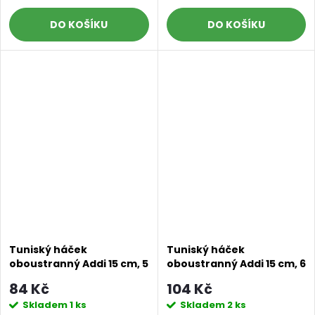
DO KOŠÍKU
DO KOŠÍKU
Doprava a platby
Prodejna
Blog a návody
Tuniský háček
Tuniský háček
oboustranný Addi 15 cm, 5
oboustranný Addi 15 cm, 6
mm
mm
Poslat
84 Kč
104 Kč
Skladem
1 ks
Skladem
2 ks