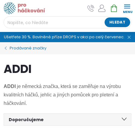
Přejít
NÁKUPNÍ
AI asistent "pani Klubíčková" –
na
KOŠÍK
ProHackovani.cz
obsah
Jsme e-shop s více než osmiletou tradicí a máme pro
HLEDAT
vás připraveno více než 25 tisíc produktů. Vše skladem,
připravené k odeslání.
Ušetřete 30 %. Bavlněné příze DROPS v akci po celý červenec.
Prodávané značky
ADDI
ADDI
je německá značka, která se zaměřuje na výrobu
kvalitních háčků, jehlic a jiných pomůcek pro pletení a
háčkování.
Ř
Doporučujeme
Nejlevnější