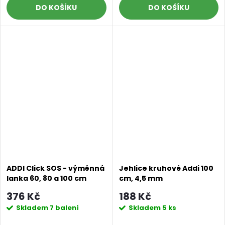
DO KOŠÍKU
DO KOŠÍKU
ADDI Click SOS - výměnná
Jehlice kruhové Addi 100
lanka 60, 80 a 100 cm
cm, 4,5 mm
376 Kč
188 Kč
Skladem
7 balení
Skladem
5 ks