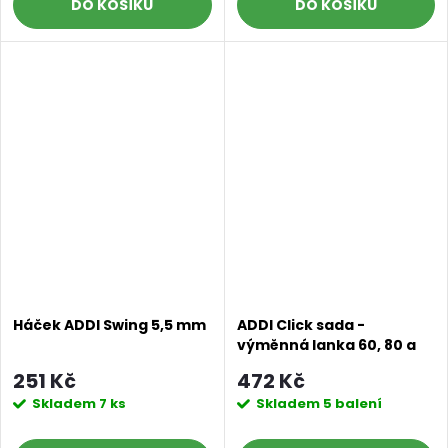
DO KOŠÍKU
DO KOŠÍKU
Háček ADDI Swing 5,5 mm
ADDI Click sada -
výměnná lanka 60, 80 a
100 cm
251 Kč
472 Kč
Skladem
7 ks
Skladem
5 balení