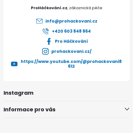
t
p
ProHáčkování.cz
r
í
info
@
prohackovani.cz
v
+420 603 848 864
k
Pro Háčkování
y
prohackovani.cz/
v
https://www.youtube.com/@prohackovani8
612
ý
p
Instagram
i
s
Informace pro vás
u