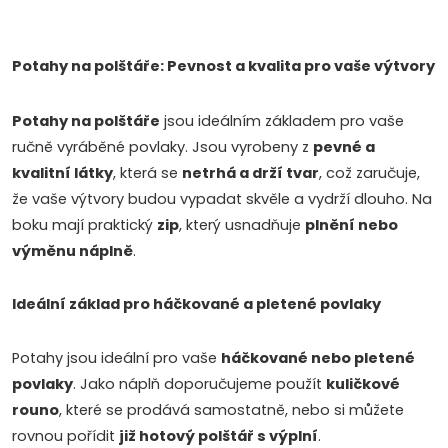
O
v
Potahy na polštáře: Pevnost a kvalita pro vaše výtvory
l
Potahy na polštáře
jsou ideálním základem pro vaše
á
ručně vyráběné povlaky. Jsou vyrobeny z
pevné a
kvalitní látky
, která se
netrhá a drží tvar
, což zaručuje,
d
že vaše výtvory budou vypadat skvěle a vydrží dlouho. Na
a
boku mají praktický
zip
, který usnadňuje
plnění nebo
výměnu náplně
.
c
í
Ideální základ pro háčkované a pletené povlaky
p
Potahy jsou ideální pro vaše
háčkované nebo pletené
r
povlaky
. Jako náplň doporučujeme použít
kuličkové
rouno
, které se prodává samostatně, nebo si můžete
v
rovnou pořídit
již hotový polštář s výplní
.