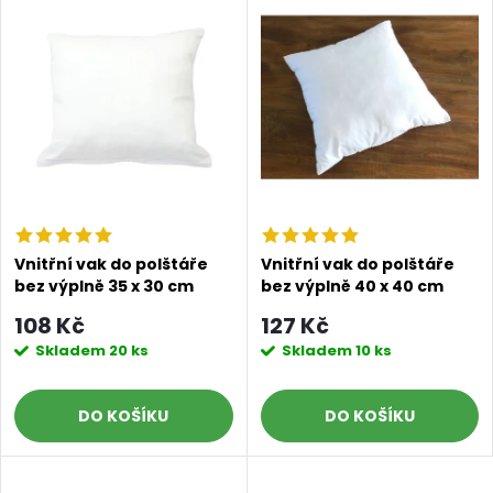
z
ý
Abecedně
e
p
n
i
í
s
p
p
r
Vnitřní vak do polštáře
Vnitřní vak do polštáře
bez výplně 35 x 30 cm
bez výplně 40 x 40 cm
r
o
108 Kč
127 Kč
o
Skladem
20 ks
Skladem
10 ks
d
d
DO KOŠÍKU
DO KOŠÍKU
u
u