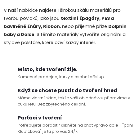
k
V naší nabídce najdete i širokou škálu materiálů pro
y
tvorbu povlaků, jako jsou
textilní špagáty, PES a
bavlněné šňůry, Ribbon
, nebo příjemné příze
Dolphin
v
baby a Dolce
. S těmito materiály vytvoříte originální a
ý
stylové polštáře, které oživí každý interiér.
p
i
Místo, kde tvoření žije.
Kamenná prodejna, kurzy a osobní přístup.
s
Když se chcete pustit do tvoření hned
u
Máme vlastní sklad, takže vaši objednávku připravíme v
cuku letu. Bez zbytečného čekání.
Parťáci v tvoření
Potřebujete poradit? Klikněte na chat vpravo dole - "pani
Klubíčková" je tu pro vás 24/7.