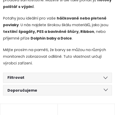
prodává samostatně. Můžete si ale také pořídit již
hotový
polštář s výplní
.
Potahy jsou ideální pro vaše
háčkované nebo pletené
povlaky
. U nás najdete širokou škálu materiálů, jako jsou
textilní špagáty, PES a bavlněné šňůry, Ribbon
, nebo
příjemné příze
Dolphin baby a Dolce
.
Mějte prosím na paměti, že barvy se můžou na různých
monitorech zobrazovat odlišně. Tuto vlastnost určují
výrobci zařízení.
Filtrovat
Ř
Doporučujeme
a
Nejlevnější
V
Nejdražší