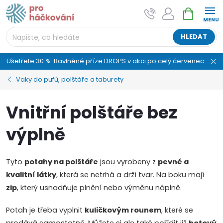
Přejít
NÁKUPNÍ
AI asistent "pani Klubíčková" –
na
KOŠÍK
ProHackovani.cz
obsah
Jsme e-shop s více než osmiletou tradicí a máme pro
HLEDAT
vás připraveno více než 25 tisíc produktů. Vše skladem,
připravené k odeslání.
Ušetřete 30 %. Bavlněné příze DROPS v akci po celý červenec.
Vaky do pufů, polštáře a taburety
Vnitřní polštáře bez
výplně
Tyto
potahy na polštáře
jsou vyrobeny z
pevné a
kvalitní látky
, která se netrhá a drží tvar. Na boku mají
zip
, který usnadňuje plnění nebo výměnu náplně.
Potah je třeba vyplnit
kuličkovým rounem
, které se