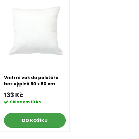
k
k
t
t
ů
ů
Vnitřní vak do polštáře
bez výplně 50 x 50 cm
133 Kč
Skladem
10 ks
DO KOŠÍKU