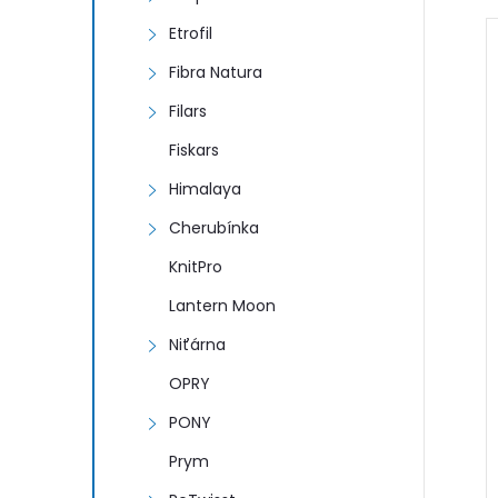
Etrofil
Fibra Natura
Filars
Fiskars
í
Himalaya
i
Cherubínka
KnitPro
Lantern Moon
Niťárna
OPRY
PONY
Prym