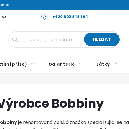
venec.
ocení obchodu
Reklamace a vrácení zboží
+420 603 848 864
Všeobecné ob
HLEDAT
tilní příze)
Galanterie
Látky
Výrobce Bobbiny
obbiny
je renomovaná polská značka specializující se n