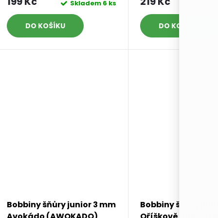
199 Kč
219 Kč
Skladem
6 ks
Skl
DO KOŠÍKU
DO KOŠÍKU
Bobbiny šňůry junior 3 mm
Bobbiny šňůry jun
Avokádo (AWOKADO)
Oříškově hnědá (