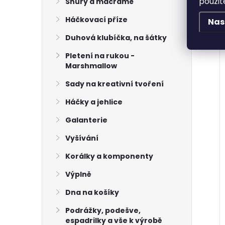
použit
Šňůry a macramé
Háčkovací příze
Nas
Duhová klubíčka, na šátky
Pletení na rukou -
Marshmallow
Sady na kreativní tvoření
Háčky a jehlice
Galanterie
Vyšívání
Korálky a komponenty
Výplně
Dna na košíky
Podrážky, podešve,
espadrilky a vše k výrobě