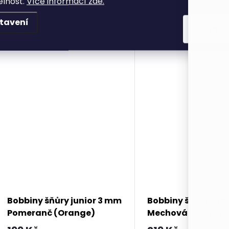
elnost.
Více informací zde.
DO KOŠÍKU
DO KOŠÍKU
tavení
Souhla
Bobbiny šňůry junior 3 mm
Bobbiny šňůry 5 
Pomeranč (Orange)
Mechová zelená (
Green)