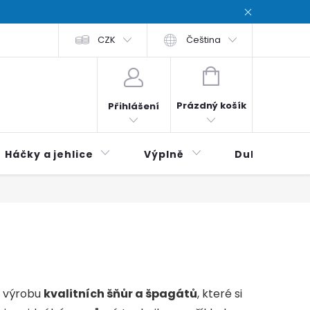
chodní podmínky
CZK
Zásady ochrana osobních údajů / Privacy poli
Čeština
NÁKUPNÍ
KOŠÍK
Prázdný košík
Přihlášení
Háčky a jehlice
Výplně
Duhová klubí
a výrobu
kvalitních šňůr a špagátů
, které si