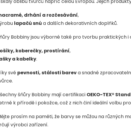
ískaly oblibu tvůrců napříč celou Evropou. Jejich produkty
acramé, drhání a rozčesávání
,
ýrobu
lapačů snů
a dalších dekorativních doplňků.
ňůry Bobbiny jsou výborné také pro tvorbu praktických i 
ošíky, koberečky, prostírání
,
ašky a kabelky
.
íky své
pevnosti, stálosti barev
a snadné zpracovatelno
vůrce.
šechny šňůry Bobbiny mají certifikaci
OEKO-TEX® Stand
etrné k přírodě i pokožce, což z nich činí ideální volbu p
ějte prosím na paměti, že barvy se můžou na různých mo
rčují výrobci zařízení.