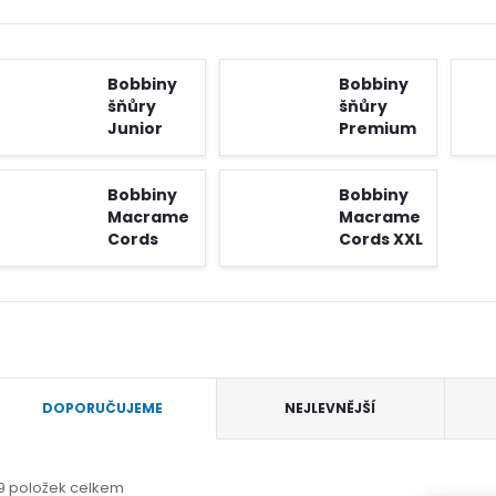
Bobbiny
Bobbiny
šňůry
šňůry
Junior
Premium
3mm
5mm
Bobbiny
Bobbiny
Macrame
Macrame
Cords
Cords XXL
Regular 3
5 mm
mm
Ř
DOPORUČUJEME
NEJLEVNĚJŠÍ
a
9
položek celkem