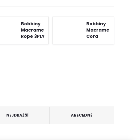
Bobbiny
Bobbiny
Macrame
Macrame
Rope 3PLY
Cord
3 mm
Baby 1,5
mm
NEJDRAŽŠÍ
ABECEDNĚ