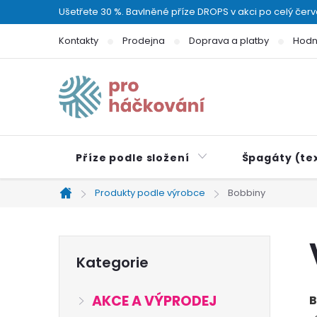
Přejít
Ušetřete 30 %. Bavlněné příze DROPS v akci po celý čer
na
Kontakty
Prodejna
Doprava a platby
Hodn
obsah
Příze podle složení
Špagáty (tex
Produkty podle výrobce
Bobbiny
Domů
P
Přeskočit
Kategorie
kategorie
o
AKCE A VÝPRODEJ
B