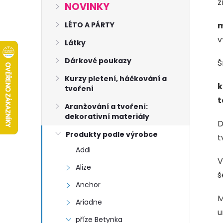
s
z
NOVINKY
t
LÉTO A PÁRTY
m
v
Látky
r
Dárkové poukazy
Š
a
Kurzy pletení, háčkování a
k
tvoření
n
t
Aranžování a tvoření:
dekorativní materiály
n
D
Produkty podle výrobce
t
í
Addi
V
Alize
p
š
Anchor
a
M
Ariadne
u
příze Betynka