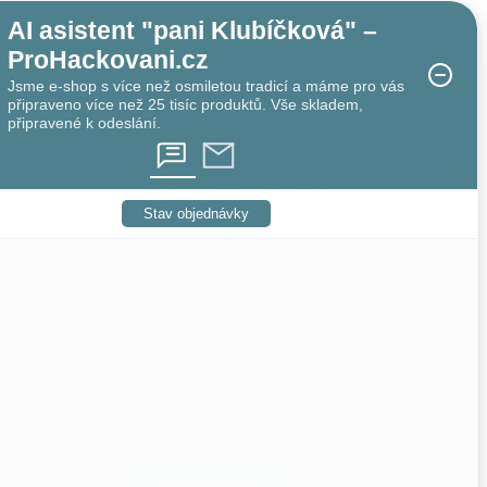
AI asistent "pani Klubíčková" –
ProHackovani.cz
Jsme e-shop s více než osmiletou tradicí a máme pro vás
připraveno více než 25 tisíc produktů. Vše skladem,
připravené k odeslání.
Stav objednávky
rame
Bobbiny šňůry junior 3 mm
 Kiwi )
Matná fialová (Mauve)
199 Kč
ladem
1 ks
Skladem
5 ks
DO KOŠÍKU