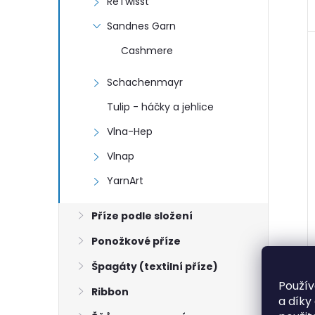
ReTwisst
Sandnes Garn
Cashmere
Schachenmayr
Tulip - háčky a jehlice
Vlna-Hep
Vlnap
YarnArt
Příze podle složení
Ponožkové příze
Špagáty (textilní příze)
Použív
Ribbon
a díky