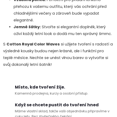
ý
přehozu k vašemu outfitu, který vás ochrání před
p
chladnějšími večery a zároveň bude vypadat
elegantně.
i
Jemné šátky:
Stvořte si elegantní doplněk, který
s
oživí každý letní look a dodá mu ten správný šmrnc.
u
S
Cotton Royal Color Waves
si užijete tvoření s radostí a
výsledné kousky budou nejen krásné, ale i funkční pro
teplé měsíce. Nechte se unést vlnou barev a vytvořte si
svůj dokonalý letní šatník!
Místo, kde tvoření žije.
Kamenná prodejna, kurzy a osobní přístup.
Když se chcete pustit do tvoření hned
Máme vlastní sklad, takže vaši objednávku připravíme v
cuku letu. Bez zbytečného čekání.