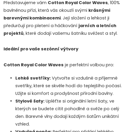
Představujeme vám
Cotton Royal Color Waves
, 100%
á
bavlněnou přízi, která vás okouzlí svými
krásnými
d
barevnými kombinacemi
. Její složení a lehkost ji
předurčují pro pletení a háčkování
jarních a letních
a
projektů
, které dodají vašemu šatníku svěžest a styl.
c
Ideální pro vaše sezónní výtvory
í
p
Cotton Royal Color Waves
je perfektní volbou pro:
r
Lehké svetříky:
Vytvořte si vzdušné a příjemné
svetříky, které se skvěle hodí do teplejšího počasí.
v
Užijte si komfort a prodyšnost přírodní bavlny.
k
Stylové šaty:
Upléťte si originální letní šaty, ve
Doprava a platby
Prodejna
Blog a návody
kterých se budete cítit pohodlně a svěže po celý
y
den. Barevné vlny dodají každým šatům unikátní
v
Poslat
vzhled.
Vzdušná ponča:
Perfektní pro přidání lehkého