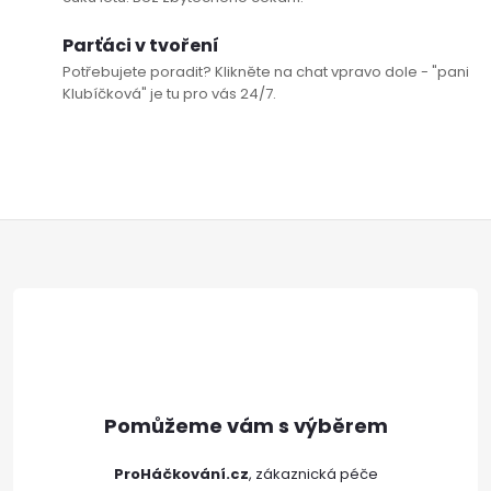
Parťáci v tvoření
Potřebujete poradit? Klikněte na chat vpravo dole - "pani
Klubíčková" je tu pro vás 24/7.
Z
á
p
a
t
ProHáčkování.cz