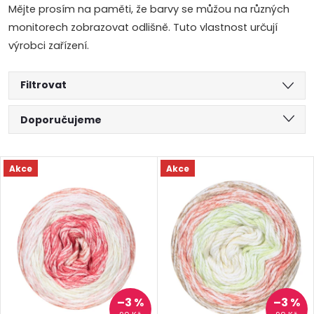
Mějte prosím na paměti, že barvy se můžou na různých
monitorech zobrazovat odlišně. Tuto vlastnost určují
výrobci zařízení.
Filtrovat
Ř
Doporučujeme
a
Nejlevnější
V
Akce
Akce
Nejdražší
z
ý
Abecedně
e
p
n
i
í
s
–3 %
–3 %