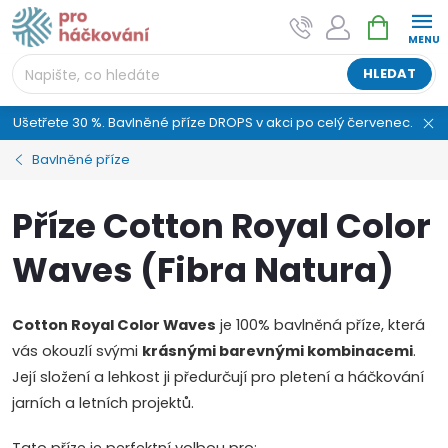
Přejít
NÁKUPNÍ
AI asistent "pani Klubíčková" –
na
KOŠÍK
ProHackovani.cz
obsah
Jsme e-shop s více než osmiletou tradicí a máme pro
HLEDAT
vás připraveno více než 25 tisíc produktů. Vše skladem,
připravené k odeslání.
Ušetřete 30 %. Bavlněné příze DROPS v akci po celý červenec.
Bavlněné příze
Příze Cotton Royal Color
Waves (Fibra Natura)
Cotton Royal Color Waves
je 100% bavlněná příze, která
vás okouzlí svými
krásnými barevnými kombinacemi
.
Její složení a lehkost ji předurčují pro pletení a háčkování
jarních a letních projektů.