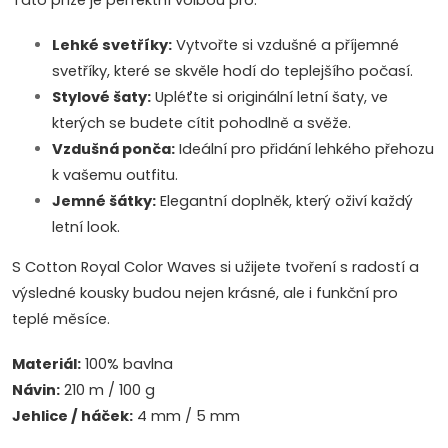
Tato příze je perfektní volbou pro:
Lehké svetříky:
Vytvořte si vzdušné a příjemné
svetříky, které se skvěle hodí do teplejšího počasí.
Stylové šaty:
Upléťte si originální letní šaty, ve
kterých se budete cítit pohodlně a svěže.
Vzdušná ponča:
Ideální pro přidání lehkého přehozu
k vašemu outfitu.
Jemné šátky:
Elegantní doplněk, který oživí každý
letní look.
S Cotton Royal Color Waves si užijete tvoření s radostí a
výsledné kousky budou nejen krásné, ale i funkční pro
teplé měsíce.
Materiál:
100% bavlna
Návin:
210 m / 100 g
Jehlice / háček:
4 mm / 5 mm