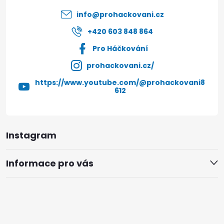
í
info
@
prohackovani.cz
+420 603 848 864
Pro Háčkování
prohackovani.cz/
https://www.youtube.com/@prohackovani8
612
Instagram
Informace pro vás