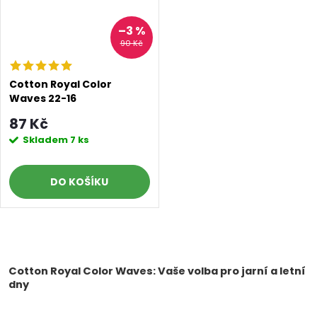
–3 %
90 Kč
Cotton Royal Color
Waves 22-16
87 Kč
Skladem
7 ks
DO KOŠÍKU
O
v
Cotton Royal Color Waves: Vaše volba pro jarní a letní
dny
l