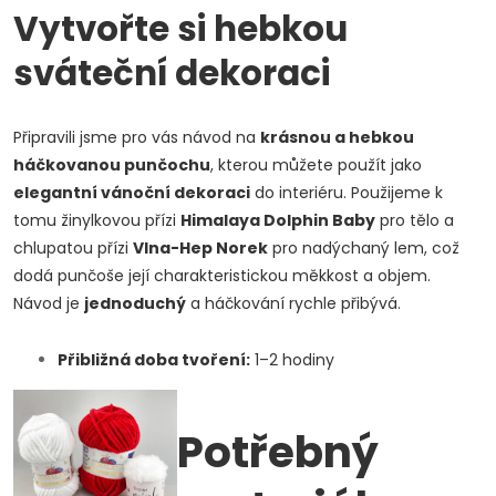
Vytvořte si hebkou
sváteční dekoraci
Připravili jsme pro vás návod na
krásnou a hebkou
háčkovanou punčochu
, kterou můžete použít jako
elegantní vánoční dekoraci
do interiéru. Použijeme k
tomu žinylkovou přízi
Himalaya Dolphin Baby
pro tělo a
chlupatou přízi
Vlna-Hep Norek
pro nadýchaný lem, což
dodá punčoše její charakteristickou měkkost a objem.
Návod je
jednoduchý
a háčkování rychle přibývá.
Přibližná doba tvoření:
1–2 hodiny
Potřebný