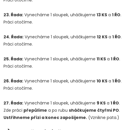
Práci otočíme.
23. Řada:
Vynecháme 1 sloupek, uháčkujeme
13 KS
a
1 ŘO
.
Práci otočíme.
24. Řada:
Vynecháme 1 sloupek, uháčkujeme
12 KS
a
1 ŘO
.
Práci otočíme.
25. Řada:
Vynecháme 1 sloupek, uháčkujeme
11 KS
a
1 ŘO
.
Práci otočíme.
26. Řada:
Vynecháme 1 sloupek, uháčkujeme
10 KS
a
1 ŘO
.
Práci otočíme.
27. Řada:
Vynecháme 1 sloupek, uháčkujeme
9 KS
a
1 ŘO
.
Zde práci
přepůlíme
a po rubu
sháčkujeme čtyřmi PO
.
Ustřihneme přízi a konec zapošijeme.
(Vznikne pata.)