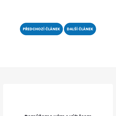
PŘEDCHOZÍ ČLÁNEK
DALŠÍ ČLÁNEK
Z
á
p
a