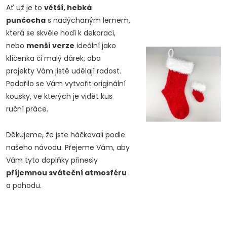
Poslat
Ať už je to
větší, hebká
punčocha
s nadýchaným lemem,
která se skvěle hodí k dekoraci,
nebo
menší verze
ideální jako
klíčenka či malý dárek, oba
projekty Vám jistě udělají radost.
Podařilo se Vám vytvořit originální
kousky, ve kterých je vidět kus
ruční práce.
Děkujeme, že jste háčkovali podle
našeho návodu. Přejeme Vám, aby
Vám tyto doplňky přinesly
příjemnou sváteční atmosféru
a pohodu.