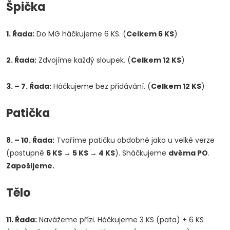
Špička
1. Řada:
Do MG háčkujeme 6 KS. (
Celkem 6 KS
)
2. Řada:
Zdvojíme každý sloupek. (
Celkem 12 KS
)
3. – 7. Řada:
Háčkujeme bez přidávání. (
Celkem 12 KS
)
Patička
8. – 10. Řada:
Tvoříme patičku obdobně jako u velké verze
(postupně
6 KS → 5 KS → 4 KS
). Sháčkujeme
dvěma PO
.
Zapošijeme.
Tělo
11. Řada:
Navážeme přízi. Háčkujeme 3 KS (pata) + 6 KS