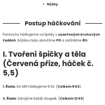
Nůžky
.
Postup háčkování
Punčochu háčkujeme od špičky v
uzavřených kruhových
řadách
. Každou řadu ukončíme
PO
a začínáme
ŘO
.
I. Tvoření špičky a těla
(Červená příze, háček č.
5,5)
1. Řada:
Do MG háčkujeme 6 KS. (
Celkem 6 KS
)
2. Řada:
Zdvojíme každý sloupek. (
Celkem 12 KS
)