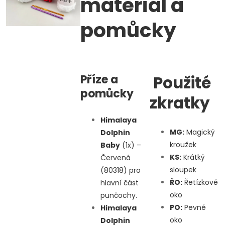
materiál a
pomůcky
Příze a
Použité
pomůcky
zkratky
Himalaya
MG:
Magický
Dolphin
kroužek
Baby
(1x) –
KS:
Krátký
Červená
sloupek
(80318) pro
ŘO:
Řetízkové
hlavní část
oko
punčochy.
PO:
Pevné
Himalaya
oko
Dolphin