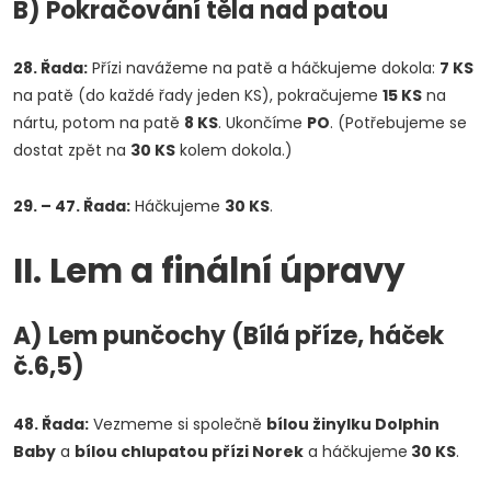
B) Pokračování těla nad patou
28. Řada:
Přízi navážeme na patě a háčkujeme dokola:
7 KS
na patě (do každé řady jeden KS), pokračujeme
15 KS
na
nártu, potom na patě
8 KS
. Ukončíme
PO
. (Potřebujeme se
dostat zpět na
30 KS
kolem dokola.)
29. – 47. Řada:
Háčkujeme
30 KS
.
II. Lem a finální úpravy
A) Lem punčochy (Bílá příze, háček
č.6,5)
48. Řada:
Vezmeme si společně
bílou žinylku Dolphin
Baby
a
bílou chlupatou přízi Norek
a háčkujeme
30 KS
.