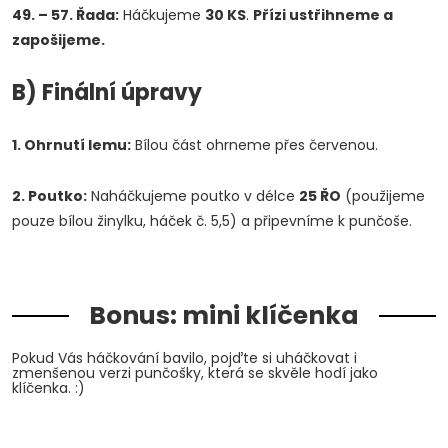
49. – 57. Řada:
Háčkujeme
30 KS
.
Přízi ustřihneme a
zapošijeme.
B) Finální úpravy
1. Ohrnutí lemu:
Bílou část ohrneme přes červenou.
2. Poutko:
Naháčkujeme poutko v délce
25 ŘO
(použijeme
pouze bílou žinylku, háček č. 5,5) a připevníme k punčoše.
Bonus: mini klíčenka
Pokud Vás háčkování bavilo, pojďte si uháčkovat i
zmenšenou verzi punčošky, která se skvěle hodí jako
klíčenka. :)