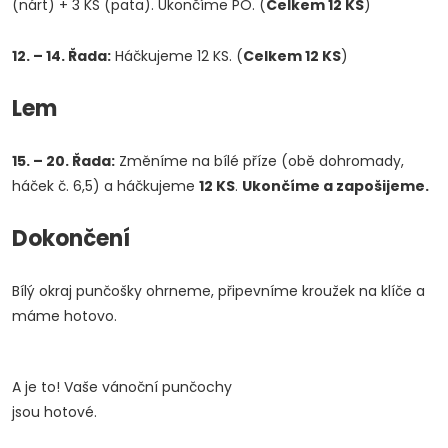
(nárt) + 3 KS (pata). Ukončíme PO. (
Celkem 12 KS
)
12. – 14. Řada:
Háčkujeme 12 KS. (
Celkem 12 KS
)
Lem
15. – 20. Řada:
Změníme na bílé příze (obě dohromady,
háček č. 6,5) a háčkujeme
12 KS
.
Ukončíme a zapošijeme.
Dokončení
Bílý okraj punčošky ohrneme, připevníme kroužek na klíče a
máme hotovo.
A je to! Vaše vánoční punčochy
Doprava a platby
Prodejna
Blog a návody
jsou hotové.