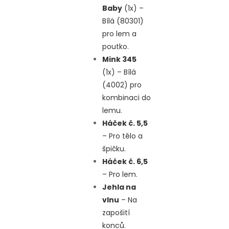
Baby
(1x) –
Bílá (80301)
pro lem a
poutko.
Mink 345
(1x) – Bílá
(4002) pro
kombinaci do
lemu.
Háček č. 5,5
– Pro tělo a
špičku.
Háček č. 6,5
– Pro lem.
Jehla na
vlnu
– Na
zapošití
konců.