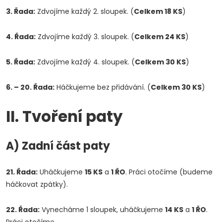
3. Řada:
Zdvojíme každý 2. sloupek. (
Celkem 18 KS
)
4. Řada:
Zdvojíme každý 3. sloupek. (
Celkem 24 KS
)
5. Řada:
Zdvojíme každý 4. sloupek. (
Celkem 30 KS
)
6. – 20. Řada:
Háčkujeme bez přidávání. (
Celkem 30 KS
)
II. Tvoření paty
A) Zadní část paty
21. Řada:
Uháčkujeme
15 KS
a
1 ŘO
. Práci otočíme (budeme
háčkovat zpátky).
22. Řada:
Vynecháme 1 sloupek, uháčkujeme
14 KS
a
1 ŘO
.