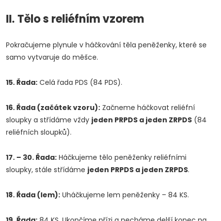
II. Tělo s reliéfním vzorem
Pokračujeme plynule v háčkování těla peněženky, které se
samo vytvaruje do měšce.
15. Řada:
Celá řada PDS (84 PDS).
16. Řada (začátek vzoru):
Začneme háčkovat reliéfní
sloupky a střídáme vždy
jeden PRPDS a jeden ZRPDS
(84
reliéfních sloupků).
17. – 30. Řada:
Háčkujeme tělo peněženky reliéfními
sloupky, stále střídáme
jeden PRPDS a jeden ZRPDS
.
18. Řada (lem):
Uháčkujeme lem peněženky – 84 KS.
19. Řada:
84 KS. Ukončíme přízi a necháme delší konec na