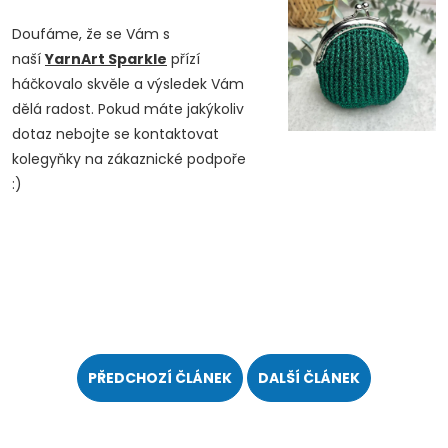
Doufáme, že se Vám s
naší
YarnArt Sparkle
přízí
háčkovalo skvěle a výsledek Vám
dělá radost. Pokud máte jakýkoliv
dotaz nebojte se kontaktovat
kolegyňky na zákaznické podpoře
:)
Doprava a platby
Prodejna
Blog a návody
PŘEDCHOZÍ ČLÁNEK
DALŠÍ ČLÁNEK
Poslat