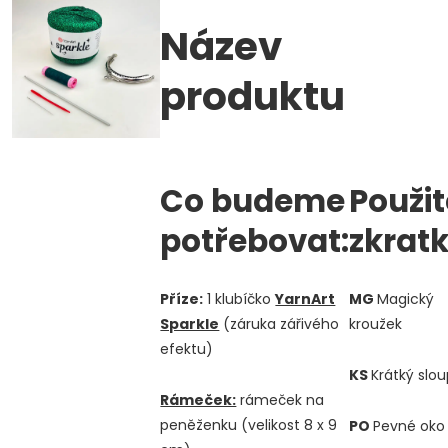
Název
produktu
Co budeme
Použit
potřebovat:
zkratk
Příze:
1 klubíčko
YarnArt
MG
Magický
Sparkle
(záruka zářivého
kroužek
efektu)
KS
Krátký slo
Rámeček:
rámeček na
peněženku (velikost 8 x 9
PO
Pevné oko