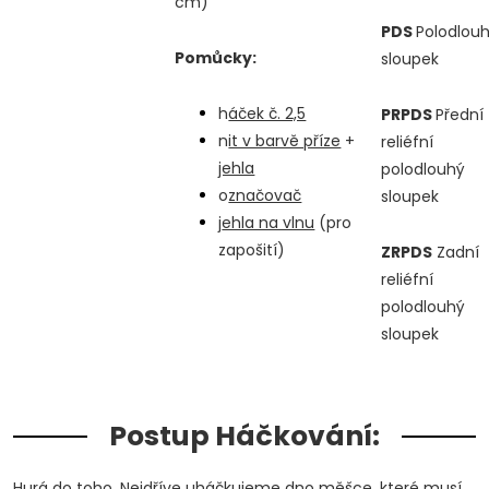
cm)
PDS
Polodlou
Pomůcky:
sloupek
h
áček č. 2,5
PRPDS
Přední
n
it v barvě příze
+
reliéfní
jehla
polodlouhý
o
značovač
sloupek
j
ehla na vlnu
(pro
zapošití)
ZRPDS
Zadní
reliéfní
polodlouhý
sloupek
Postup Háčkování:
Hurá do toho. Nejdříve uháčkujeme dno měšce, které musí