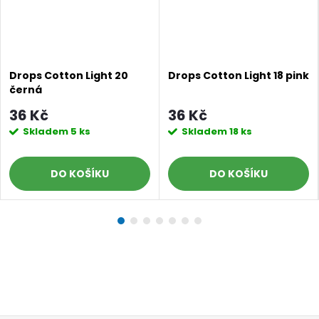
Doprava a platby
Prodejna
Blog a návody
Poslat
Drops Cotton Light 20
Drops Cotton Light 18 pink
černá
36 Kč
36 Kč
Skladem
5 ks
Skladem
18 ks
DO KOŠÍKU
DO KOŠÍKU