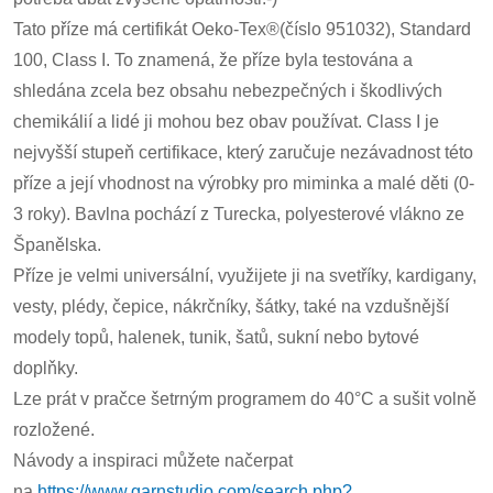
Tato příze má certifikát Oeko-Tex®(číslo 951032), Standard
100, Class I. To znamená, že příze byla testována a
shledána zcela bez obsahu nebezpečných i škodlivých
chemikálií a lidé ji mohou bez obav používat. Class I je
nejvyšší stupeň certifikace, který zaručuje nezávadnost této
příze a její vhodnost na výrobky pro miminka a malé děti (0-
3 roky). Bavlna pochází z Turecka, polyesterové vlákno ze
Španělska.
Příze je velmi universální, využijete ji na svetříky, kardigany,
vesty, plédy, čepice, nákrčníky, šátky, také na vzdušnější
modely topů, halenek, tunik, šatů, sukní nebo bytové
doplňky.
Lze prát v pračce šetrným programem do 40°C a sušit volně
rozložené.
Návody a inspiraci můžete načerpat
na
https://www.garnstudio.com/search.php?