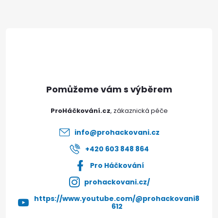
Z
á
p
a
t
ProHáčkování.cz
í
info
@
prohackovani.cz
+420 603 848 864
Pro Háčkování
prohackovani.cz/
https://www.youtube.com/@prohackovani8
612