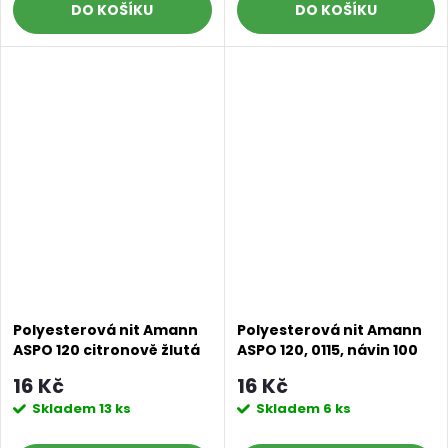
DO KOŠÍKU
DO KOŠÍKU
Polyesterová nit Amann
Polyesterová nit Amann
ASPO 120 citronově žlutá
ASPO 120, 0115, návin 100
0113, návin 100 m
m
16 Kč
16 Kč
Skladem
13 ks
Skladem
6 ks