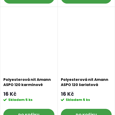
Polyesterová nit Amann
Polyesterová nit Amann
ASPO 120 karmínově
ASPO 120 šarlatová
červená 0105, návin 100 m
červená 0106, návin 100 m
16 Kč
16 Kč
Skladem
5 ks
Skladem
5 ks