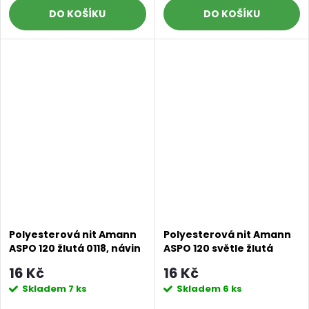
DO KOŠÍKU
DO KOŠÍKU
Polyesterová nit Amann
Polyesterová nit Amann
ASPO 120 žlutá 0118, návin
ASPO 120 světle žlutá
100 m
0120, návin 100 m
16 Kč
16 Kč
Skladem
7 ks
Skladem
6 ks
Doprava a platby
Prodejna
Blog a návody