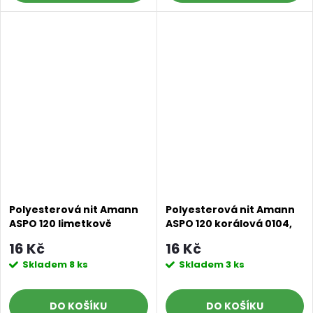
Polyesterová nit Amann
Polyesterová nit Amann
ASPO 120 limetkově
ASPO 120 korálová 0104,
zelená 0092, návin 100 m
návin100 M
16 Kč
16 Kč
Skladem
8 ks
Skladem
3 ks
DO KOŠÍKU
DO KOŠÍKU