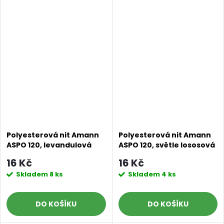
Polyesterová nit Amann
Polyesterová nit Amann
ASPO 120, levandulová
ASPO 120, světle lososová
0055, návin 100 m
0065, návin 100 m
16 Kč
16 Kč
Skladem
8 ks
Skladem
4 ks
DO KOŠÍKU
DO KOŠÍKU