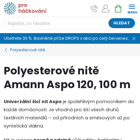
Přejít
NÁKUPNÍ
AI asistent "pani Klubíčková" –
na
KOŠÍK
ProHackovani.cz
obsah
Jsme e-shop s více než osmiletou tradicí a máme pro
HLEDAT
vás připraveno více než 25 tisíc produktů. Vše skladem,
připravené k odeslání.
Ušetřete 30 %. Bavlněné příze DROPS v akci po celý červenec.
Polyesterové nitě
Polyesterové nitě
Amann Aspo 120, 100 m
Univerzální šicí nit Aspo
je spolehlivým pomocníkem do
každé domácnosti. Je vhodná pro šití všech druhů
textilních materiálů – od přírodních a směsových až po
syntetická vlákna.