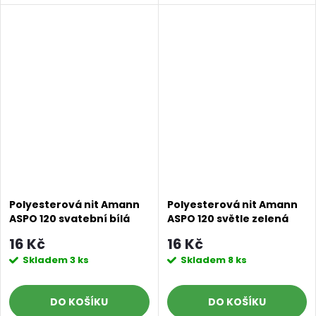
Polyesterová nit Amann
Polyesterová nit Amann
ASPO 120 svatební bílá
ASPO 120 světle zelená
0084, návin 100 m
0091, návin 100 m
16 Kč
16 Kč
Skladem
3 ks
Skladem
8 ks
DO KOŠÍKU
DO KOŠÍKU