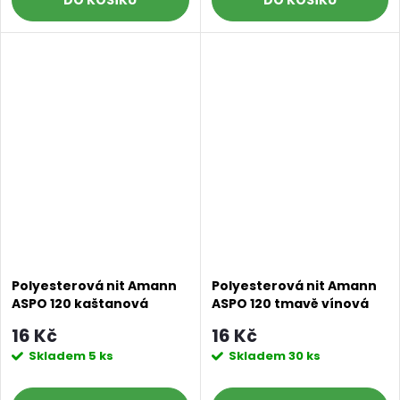
DO KOŠÍKU
DO KOŠÍKU
Polyesterová nit Amann
Polyesterová nit Amann
ASPO 120 kaštanová
ASPO 120 tmavě vínová
vínová 0109, návin 100 m
0111, návin 100 m
16 Kč
16 Kč
Skladem
5 ks
Skladem
30 ks