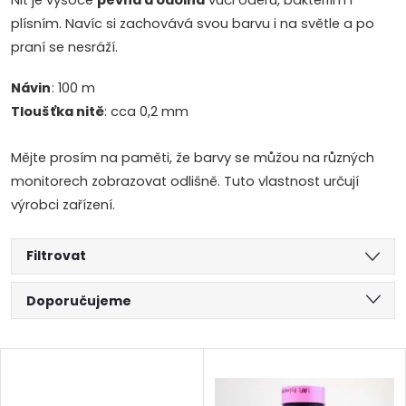
Nit je vysoce
pevná a odolná
vůči oděru, bakteriím i
plísním. Navíc si zachovává svou barvu i na světle a po
praní se nesráží.
Návin
:
100 m
Tloušťka nitě
:
cca 0,2 mm
Mějte prosím na paměti, že barvy se můžou na různých
monitorech zobrazovat odlišně. Tuto vlastnost určují
výrobci zařízení.
Filtrovat
Ř
Doporučujeme
a
Nejlevnější
V
Nejdražší
z