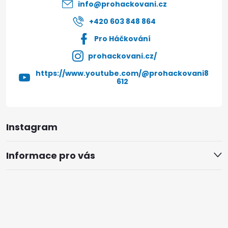
í
info
@
prohackovani.cz
+420 603 848 864
Pro Háčkování
prohackovani.cz/
https://www.youtube.com/@prohackovani8
612
Instagram
Informace pro vás