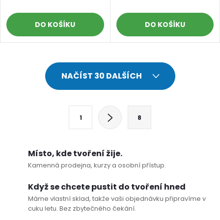
DO KOŠÍKU
DO KOŠÍKU
O
NAČÍST 30 DALŠÍCH
v
l
S
1
8
t
á
r
d
á
Místo, kde tvoření žije.
a
n
Kamenná prodejna, kurzy a osobní přístup.
k
c
Když se chcete pustit do tvoření hned
o
Máme vlastní sklad, takže vaši objednávku připravíme v
í
v
cuku letu. Bez zbytečného čekání.