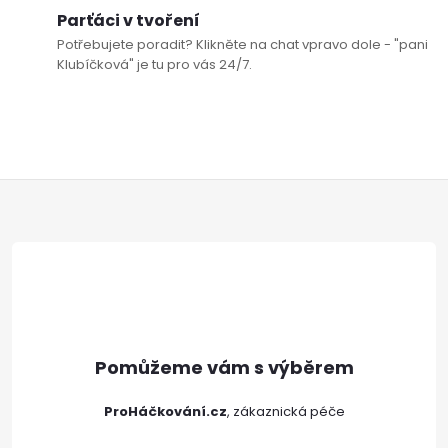
á
p
Parťáci v tvoření
n
Potřebujete poradit? Klikněte na chat vpravo dole - "pani
r
í
Klubíčková" je tu pro vás 24/7.
v
k
y
Z
v
á
ý
p
p
i
a
s
t
u
ProHáčkování.cz