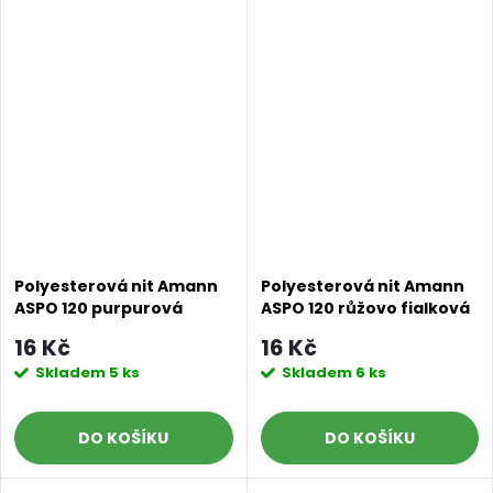
Polyesterová nit Amann
Polyesterová nit Amann
ASPO 120 purpurová
ASPO 120 růžovo fialková
fialová 0046, návin 100 m
0052, návin 100 m
16 Kč
16 Kč
Skladem
5 ks
Skladem
6 ks
DO KOŠÍKU
DO KOŠÍKU