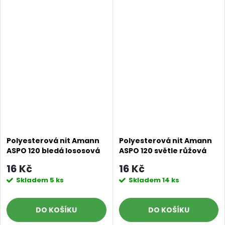
Polyesterová nit Amann
Polyesterová nit Amann
ASPO 120 bledá lososová
ASPO 120 světle růžová
0081, návin 100 m
0082, návin 100 m
16 Kč
16 Kč
Skladem
5 ks
Skladem
14 ks
DO KOŠÍKU
DO KOŠÍKU