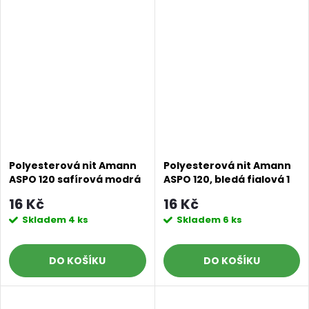
Polyesterová nit Amann
Polyesterová nit Amann
ASPO 120 safírová modrá
ASPO 120, bledá fialová 1
0024 návin 100 m
0027, návin 100 m
16 Kč
16 Kč
Skladem
4 ks
Skladem
6 ks
DO KOŠÍKU
DO KOŠÍKU