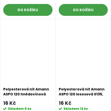
DO KOŠÍKU
DO KOŠÍKU
Polyesterová nit Amann
Polyesterová nit Amann
ASPO 120 hnědovínová
ASPO 120 lososová 0135,
0128, návin 100 m
návin 100 m
16 Kč
16 Kč
Skladem
5 ks
Skladem
12 ks