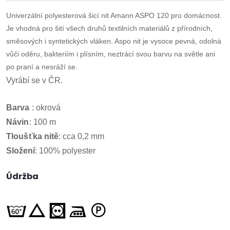
Univerzální polyesterová šicí nit Amann ASPO 120 pro domácnost.
Je vhodná pro šití všech druhů textilních materiálů z přírodních,
směsových i syntetických vláken. Aspo nit je vysoce pevná, odolná
vůči oděru, bakteriím i plísním, neztrácí svou barvu na světle ani
po praní a nesráží se.
Vyrábí se v ČR.
Barva
: okrová
Návin
:
100 m
Tloušťka
nitě
:
cca 0,2 mm
Složení
: 100% polyester
Údržba