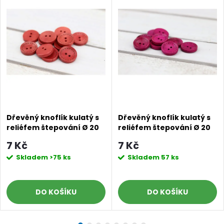
Dřevěný knoflík kulatý s
Dřevěný knoflík kulatý s
reliéfem štepování Ø 20
reliéfem štepování Ø 20
mm korálový
mm fuchsiový
7 Kč
7 Kč
Skladem
>75 ks
Skladem
57 ks
DO KOŠÍKU
DO KOŠÍKU