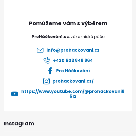
p
a
t
ProHáčkování.cz
í
info
@
prohackovani.cz
+420 603 848 864
Pro Háčkování
prohackovani.cz/
https://www.youtube.com/@prohackovani8
612
Instagram