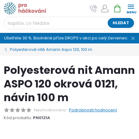
Přejít
NÁKUPNÍ
AI asistent "pani Klubíčková" –
na
KOŠÍK
ProHackovani.cz
obsah
Jsme e-shop s více než osmiletou tradicí a máme pro
HLEDAT
vás připraveno více než 25 tisíc produktů. Vše skladem,
připravené k odeslání.
Ušetřete 30 %. Bavlněné příze DROPS v akci po celý červenec.
Polyesterové nitě Amann Aspo 120, 100 m
Polyesterová nit Amann
ASPO 120 okrová 0121,
návin 100 m
Neohodnoceno
Podrobnosti hodnocení
Kód produktu:
PN0121A