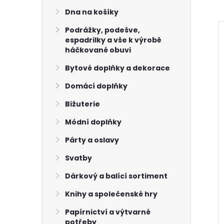
Dna na košíky
Podrážky, podešve,
espadrilky a vše k výrobě
háčkované obuvi
Bytové doplňky a dekorace
Domácí doplňky
Bižuterie
Módní doplňky
Párty a oslavy
Svatby
Dárkový a balící sortiment
ra 7212 oranžová
příze Sierra 7219 hnědá
žová
žlutá a červená
Knihy a společenské hry
138 Kč
Papírnictví a výtvarné
Skladem
10 ks
Skladem
14 ks
potřeby