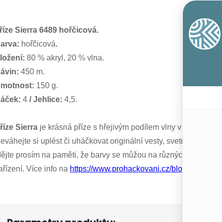
říze Sierra 6489 hořčicová.
arva:
hořčicová
.
ložení:
80 % akryl, 20 % vlna.
ávin:
450 m.
motnost:
150 g.
áček:
4
/ Jehlice:
4,5.
říze Sierra
je krásná příze s hřejivým podílem vlny v jednobare
eváhejte si uplést či uháčkovat originální vesty, svetry, ponča, pl
ějte prosím na paměti, že barvy se můžou na různých monitorech
ařízení. Více info na
https://www.prohackovani.cz/blog/ach-ty-ba