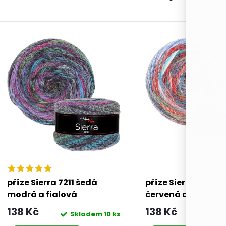
příze Sierra 7211 šedá
příze Sierra 7220 
modrá a fialová
červená a zelená
138 Kč
138 Kč
Skladem
10 ks
Skl