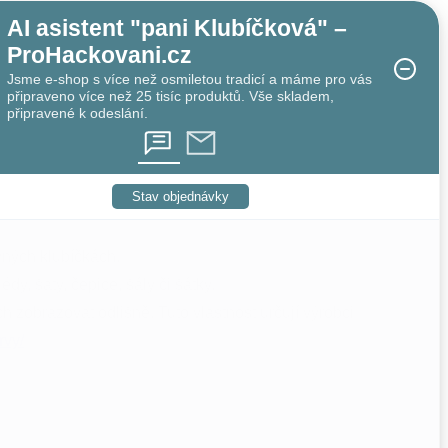
AI asistent "pani Klubíčková" –
ProHackovani.cz
Jsme e-shop s více než osmiletou tradicí a máme pro vás
připraveno více než 25 tisíc produktů. Vše skladem,
připravené k odeslání.
Stav objednávky
vných klubíčkách.
édy, šaty, čepice, šály či šátky.
 zobrazovat odlišně. Tuto vlastnost určují výrobci
rvy/