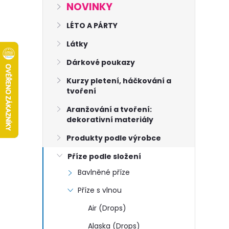
s
NOVINKY
t
LÉTO A PÁRTY
Látky
r
Dárkové poukazy
a
Kurzy pletení, háčkování a
tvoření
n
Aranžování a tvoření:
dekorativní materiály
n
Produkty podle výrobce
í
Příze podle složení
Bavlněné příze
p
Příze s vlnou
a
Air (Drops)
Alaska (Drops)