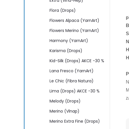
Extra (Vlna-Hep)
Flora (Drops)
p
Flowers Alpaca (YarnArt)
B
Flowers Merino (YarnArt)
S
Harmony (YarnArt)
N
H
Karisma (Drops)
H
Kid-Silk (Drops) AKCE -30 %
Lana Fresco (YarnArt)
P
Le Chic (Fibra Natura)
N
M
Lima (Drops) AKCE -30 %
z
Melody (Drops)
Merino (Vlnap)
Merino Extra Fine (Drops)