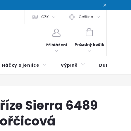
chodní podmínky
CZK
Zásady ochrana osobních údajů / Privacy poli
Čeština
NÁKUPNÍ
KOŠÍK
Prázdný košík
Přihlášení
Háčky a jehlice
Výplně
Duhová klubí
říze Sierra 6489
ořčicová