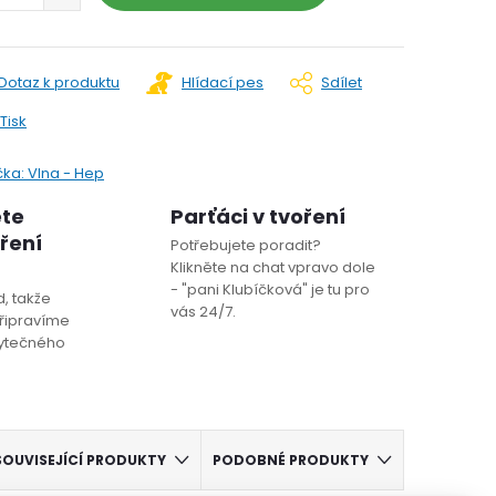
Dotaz k produktu
Hlídací pes
Sdílet
Tisk
čka:
Vlna - Hep
ete
Parťáci v tvoření
oření
Potřebujete poradit?
Klikněte na chat vpravo dole
- "pani Klubíčková" je tu pro
, takže
vás 24/7.
řipravíme
bytečného
SOUVISEJÍCÍ PRODUKTY
PODOBNÉ PRODUKTY