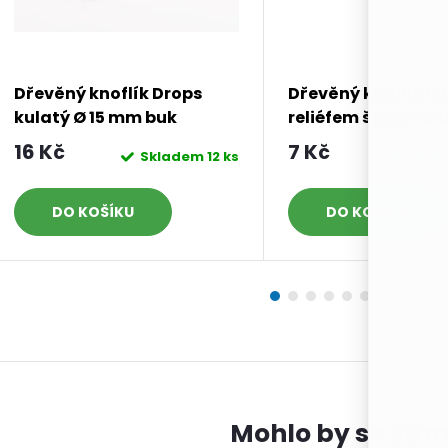
Dřevěný knoflík Drops
Dřevěný knoflík ku
kulatý Ø 15 mm buk
reliéfem štepování
mm zelený
16 Kč
7 Kč
Skladem
12 ks
Skl
DO KOŠÍKU
DO KOŠÍKU