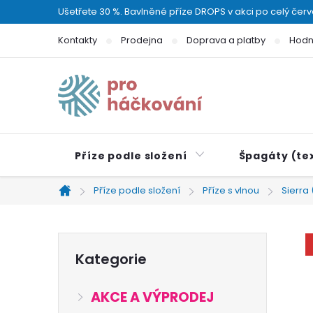
Přejít
Ušetřete 30 %. Bavlněné příze DROPS v akci po celý čer
na
Kontakty
Prodejna
Doprava a platby
Hodn
obsah
Příze podle složení
Špagáty (tex
Příze podle složení
Příze s vlnou
Sierra
Domů
P
Přeskočit
Kategorie
kategorie
o
AKCE A VÝPRODEJ