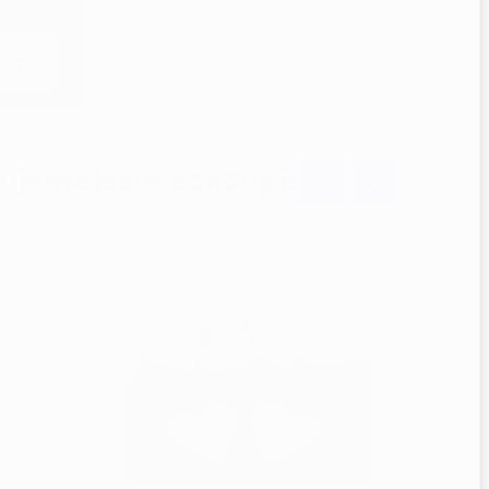
sím
ujeme ještě dokoupit