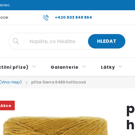
venec.
ocení obchodu
Reklamace a vrácení zboží
+420 603 848 864
Všeobecné ob
HLEDAT
tilní příze)
Galanterie
Látky
 (Vlna-Hep)
příze Sierra 6489 hořčicová
p
Akce
h