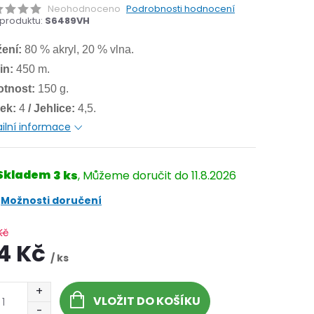
Neohodnoceno
Podrobnosti hodnocení
produktu:
S6489VH
žení:
80 % akryl, 20 % vlna.
in:
450 m.
tnost:
150 g.
ek:
4
/ Jehlice:
4,5.
ilní informace
Skladem
3 ks
11.8.2026
Možnosti doručení
Kč
14 Kč
/ ks
VLOŽIT DO KOŠÍKU