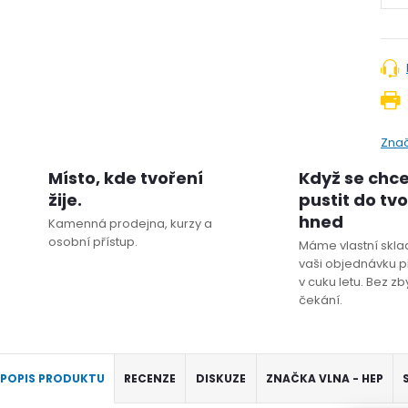
Zna
Místo, kde tvoření
Když se chc
žije.
pustit do tv
hned
Kamenná prodejna, kurzy a
osobní přístup.
Máme vlastní sklad
vaši objednávku p
v cuku letu. Bez z
čekání.
POPIS PRODUKTU
RECENZE
DISKUZE
ZNAČKA
VLNA - HEP