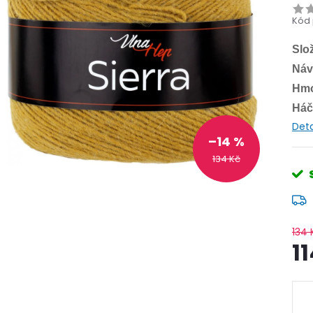
Kód 
Slo
Náv
Hmo
Háč
Deta
–14 %
134 Kč
134 
1