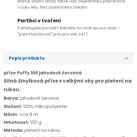
Máme vlastní sklad, takže vaši objednávku připravíme
v cuku letu. Bez zbytečného čekání.
Parťáci v tvoření
Potřebujete poradit? Klikněte na chat vpravo dole -
"pani Klubíčková" je tu pro vás 24/7.
Popis produktu
příze Puffy 106 jahodově červená
Silná žinylková příze s velkými oky pro pletení na
rukou.
:
Barva
jahodově červená
Složení:
100%
mikropolyester
Návin:
cca 9 m
Hmotnost:
100 g
Metoda:
pletení na rukou