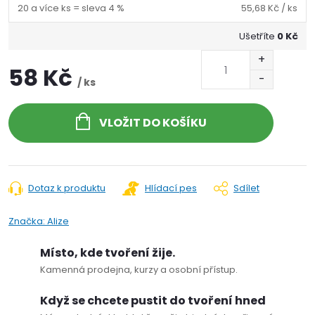
20 a více ks = sleva 4 %
55,68 Kč
/ ks
Ušetříte
0 Kč
58 Kč
/ ks
VLOŽIT DO KOŠÍKU
Dotaz k produktu
Hlídací pes
Sdílet
Značka:
Alize
Místo, kde tvoření žije.
Kamenná prodejna, kurzy a osobní přístup.
Když se chcete pustit do tvoření hned