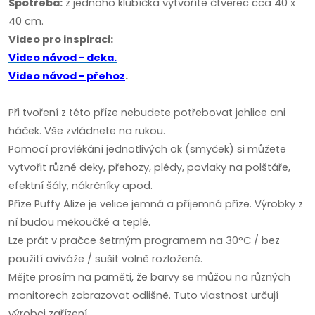
Spotřeba:
z jednoho klubíčka vytvoříte čtverec cca 40 x
40 cm.
Video pro inspiraci:
Video návod - deka.
Video návod - přehoz
.
Při tvoření z této příze nebudete potřebovat jehlice ani
háček. Vše zvládnete na rukou.
Pomocí provlékání jednotlivých ok (smyček) si můžete
vytvořit různé deky, přehozy, plédy, povlaky na polštáře,
efektní šály, nákrčníky apod.
Příze Puffy Alize je velice jemná a příjemná příze. Výrobky z
ní budou měkoučké a teplé.
Lze prát v pračce šetrným programem na 30°C / bez
použití aviváže / sušit volně rozložené.
Mějte prosím na paměti, že barvy se můžou na různých
monitorech zobrazovat odlišně. Tuto vlastnost určují
výrobci zařízení.