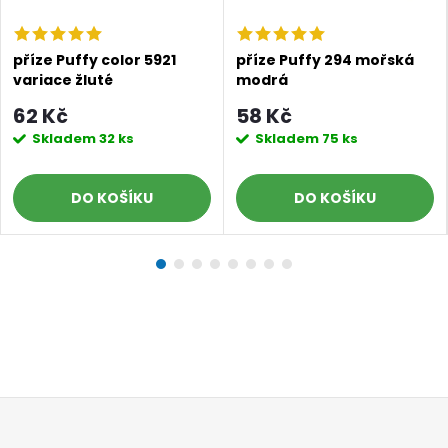
Doprava a platby
Prodejna
Blog a návody
příze Puffy color 5921
příze Puffy 294 mořská
Poslat
variace žluté
modrá
62 Kč
58 Kč
Skladem
32 ks
Skladem
75 ks
DO KOŠÍKU
DO KOŠÍKU
Z