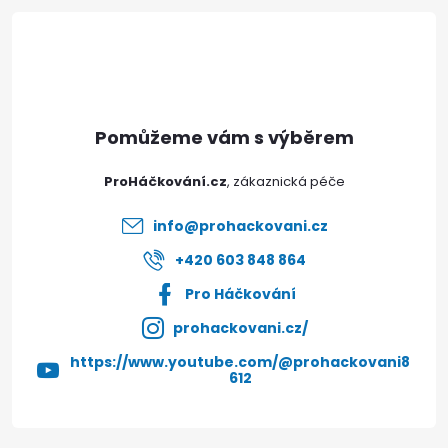
á
p
a
t
ProHáčkování.cz
í
info
@
prohackovani.cz
+420 603 848 864
Pro Háčkování
prohackovani.cz/
https://www.youtube.com/@prohackovani8
612