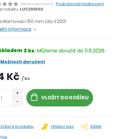
Neohodnoceno
Podrobnosti hodnocení
produktu:
LUC210502
 odlamovací 150 mm DELI E2001
ilní informace
Skladem
3 ks
11.8.2026
Možnosti doručení
4 Kč
/ ks
VLOŽIT DO KOŠÍKU
Dotaz k produktu
Hlídací pes
Sdílet
Tisk