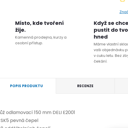
Zna
Místo, kde tvoření
Když se chc
žije.
pustit do tv
hned
Kamenná prodejna, kurzy a
osobní přístup.
Máme vlastní sklad
vaši objednávku p
v cuku letu. Bez z
čekání.
POPIS PRODUKTU
RECENZE
ůž odlamovací 150 mm DELI E2001
 SK5 pevná čepel