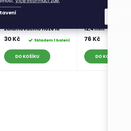
elnost.
Více informací zde.
tavení
Souhla
Náhradní čepel do
Nýtovací prostřed
zalamovacího nože 18
12,4 mm
mm, 10 ks
30 Kč
76 Kč
Skladem
1 balení
Skl
DO KOŠÍKU
DO KOŠÍKU