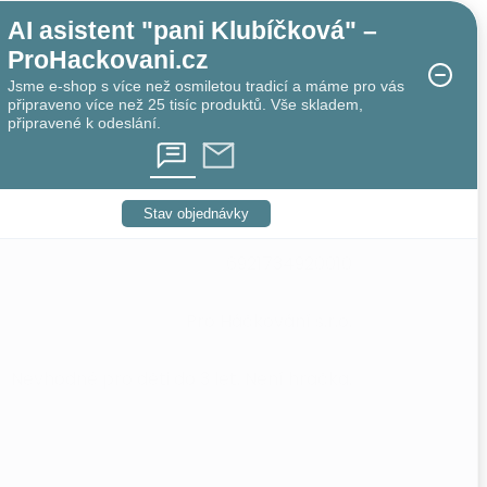
AI asistent "pani Klubíčková" –
ProHackovani.cz
Jsme e-shop s více než osmiletou tradicí a máme pro vás
připraveno více než 25 tisíc produktů. Vše skladem,
připravené k odeslání.
Stav objednávky
6921734920010
Pro Háčkování s.r.o.
Nevhodné pro děti do 3 let. Není hračka.