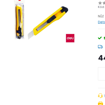
Kód 
Nůž
Deta
4