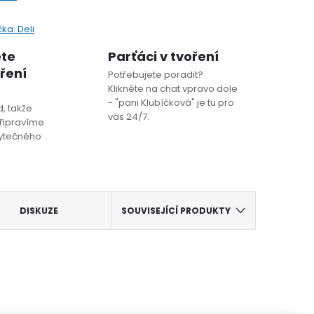
čka:
Deli
ete
Parťáci v tvoření
oření
Potřebujete poradit?
Klikněte na chat vpravo dole
- "pani Klubíčková" je tu pro
, takže
vás 24/7.
řipravíme
bytečného
DISKUZE
SOUVISEJÍCÍ PRODUKTY