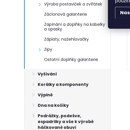
použit
Výroba postaviček a zvířátek
Nas
Záclonová galanterie
Zapínání a doplňky na kabelky
a opasky
Záplaty, nažehlovačky
Zipy
Ostatní doplňky galanterie
Vyšívání
Korálky a komponenty
Výplně
Dna na košíky
Podrážky, podešve,
espadrilky a vše k výrobě
háčkované obuvi