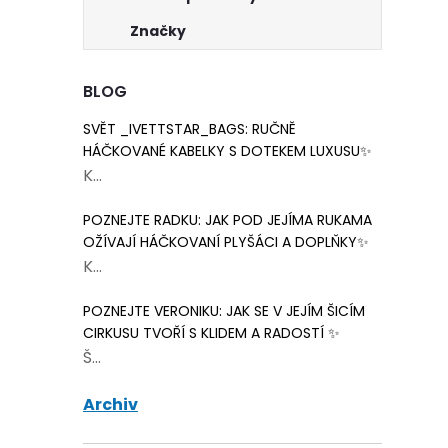
Značky
BLOG
SVĚT _IVETTSTAR_BAGS: RUČNĚ
HÁČKOVANÉ KABELKY S DOTEKEM LUXUSU✨
K...
POZNEJTE RADKU: JAK POD JEJÍMA RUKAMA
OŽÍVAJÍ HÁČKOVANÍ PLYŠÁCI A DOPLŇKY✨
K...
POZNEJTE VERONIKU: JAK SE V JEJÍM ŠICÍM
CIRKUSU TVOŘÍ S KLIDEM A RADOSTÍ ✨
Š...
Archiv