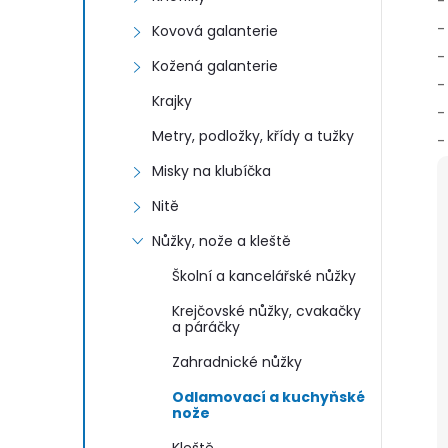
-
-
Kovová galanterie
-
Kožená galanterie
-
Krajky
-
Metry, podložky, křídy a tužky
-
Misky na klubíčka
Nitě
Nůžky, nože a kleště
Školní a kancelářské nůžky
Krejčovské nůžky, cvakačky
a páráčky
Zahradnické nůžky
Odlamovací a kuchyňské
nože