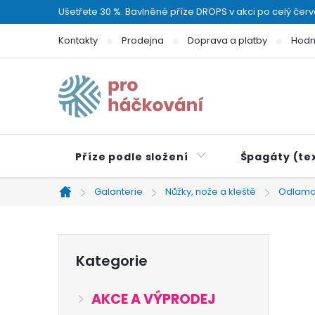
Přejít
Ušetřete 30 %. Bavlněné příze DROPS v akci po celý čer
na
Kontakty
Prodejna
Doprava a platby
Hodn
obsah
Příze podle složení
Špagáty (tex
Galanterie
Nůžky, nože a kleště
Odlamo
Domů
P
Přeskočit
Kategorie
kategorie
o
AKCE A VÝPRODEJ