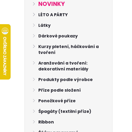
s
NOVINKY
t
LÉTO A PÁRTY
Látky
r
Dárkové poukazy
a
Kurzy pletení, háčkování a
tvoření
n
Aranžování a tvoření:
dekorativní materiály
n
Produkty podle výrobce
í
Příze podle složení
p
Ponožkové příze
Špagáty (textilní příze)
a
Ribbon