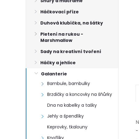
n
Šňůry a macramé
Háčkovací příze
e
Duhová klubíčka, na šátky
l
Pletení na rukou -
Marshmallow
Sady na kreativní tvoření
Háčky a jehlice
Galanterie
Bambule, bambulky
Brzdičky a koncovky na šňůrky
Dna na kabelky a tašky
Jehly a špendlíky
N
Keprovky, tkalouny
-
Knoflíky