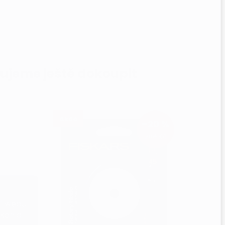
ujeme ještě dokoupit
Akce
–20 %
284 Kč
ní webu
ýkon a