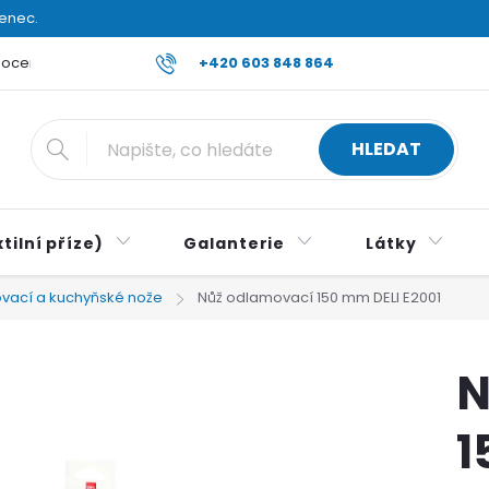
venec.
ocení obchodu
Reklamace a vrácení zboží
+420 603 848 864
Všeobecné ob
HLEDAT
tilní příze)
Galanterie
Látky
vací a kuchyňské nože
Nůž odlamovací 150 mm DELI E2001
N
1