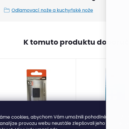
Odlamovací nože a kuchyňské nože
K tomuto produktu doporuč
áme cookies, abychom Vám umožnili pohodlné prohlíže
 analýze provozu webu neustále zlepšovali jeho funkce, v