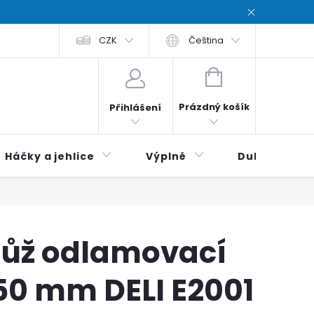
chodní podmínky
CZK
Zásady ochrana osobních údajů / Privacy poli
Čeština
NÁKUPNÍ
KOŠÍK
Prázdný košík
Přihlášení
Háčky a jehlice
Výplně
Duhová klubí
ůž odlamovací
50 mm DELI E2001