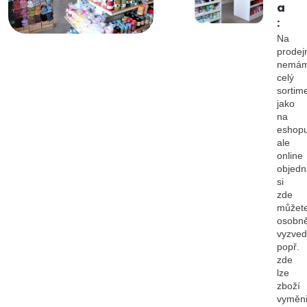
a
:
Na
prodej
nemá
celý
sortim
jako
na
eshopu
ale
online
objedn
si
zde
můžet
osobn
vyzved
popř.
zde
lze
zboží
vyměni