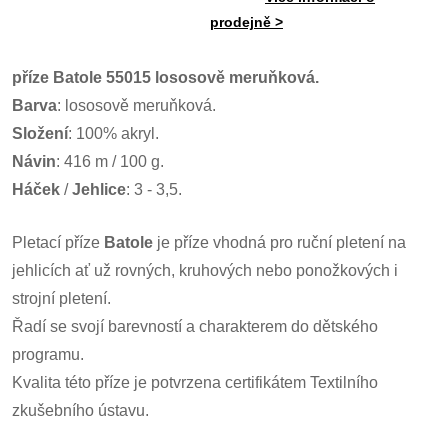
prodejně >
příze Batole 55015 lososově meruňková.
Barva
: lososově meruňková.
Složení
: 100% akryl.
Návin
: 416 m / 100 g.
Háček
/
Jehlice
: 3 - 3,5.
Pletací příze
Batole
je příze vhodná pro ruční pletení na
jehlicích ať už rovných, kruhových nebo ponožkových i
strojní pletení.
Řadí se svojí barevností a charakterem do dětského
programu.
Kvalita této příze je potvrzena certifikátem Textilního
zkušebního ústavu.