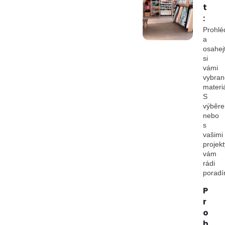
t
:
Prohlé
a
osahej
si
vámi
vybran
materiá
S
výběr
nebo
s
vašimi
projekt
vám
rádi
porad
P
r
o
h