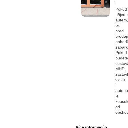
:
Pokud
přijede
autem,
lze
před
prodej
pohod
zapark
Pokud
budete
cestov
MHD,
zastáv
vlaku
i
autob
je
kouse
od
obcho
Více informací o