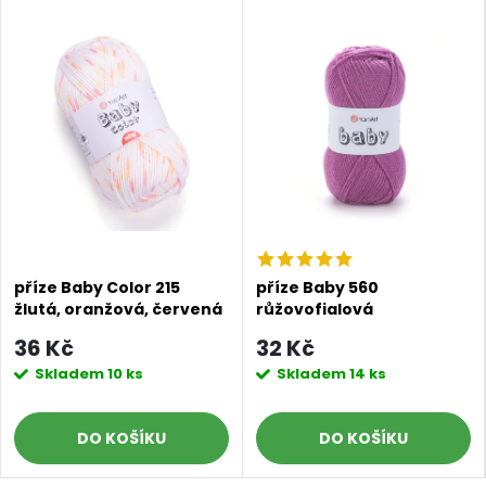
příze Baby Color 215
příze Baby 560
žlutá, oranžová, červená
růžovofialová
na smetanové
36 Kč
32 Kč
Skladem
10 ks
Skladem
14 ks
DO KOŠÍKU
DO KOŠÍKU