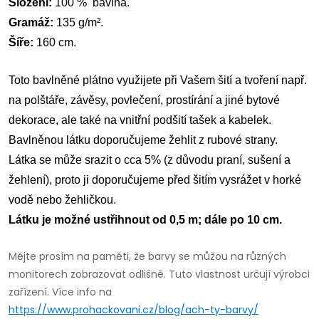
Složení:
100 % bavlna.
Gramáž:
135 g/m².
Šíře:
160 cm.
Toto bavlněné plátno využijete při Vašem šití a tvoření např.
na polštáře, závěsy, povlečení, prostírání a jiné bytové
dekorace, ale také na vnitřní podšití tašek a kabelek.
Bavlněnou látku doporučujeme žehlit z rubové strany.
Látka se může srazit o cca 5% (z důvodu praní, sušení a
žehlení), proto ji doporučujeme před šitím vysrážet v horké
vodě nebo žehličkou.
Látku je možné ustřihnout od 0,5 m; dále po 10 cm.
Mějte prosím na paměti, že barvy se můžou na různých
monitorech zobrazovat odlišně. Tuto vlastnost určují výrobci
zařízení. Více info na
https://www.prohackovani.cz/blog/ach-ty-barvy/