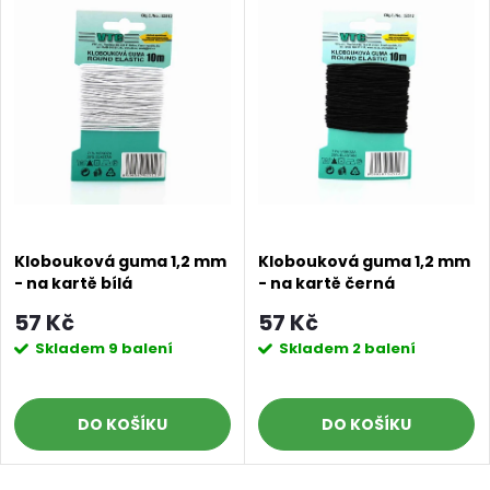
Klobouková guma 1,2 mm
Klobouková guma 1,2 mm
- na kartě bílá
- na kartě černá
57 Kč
57 Kč
Skladem
9 balení
Skladem
2 balení
DO KOŠÍKU
DO KOŠÍKU