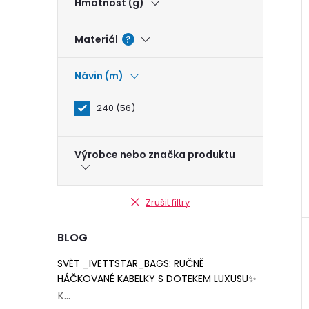
Hmotnost (g)
Materiál
?
Návin (m)
240
56
Výrobce nebo značka produktu
Zrušit filtry
BLOG
SVĚT _IVETTSTAR_BAGS: RUČNĚ
HÁČKOVANÉ KABELKY S DOTEKEM LUXUSU✨
K...