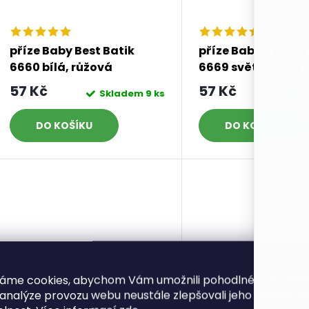
příze Baby Best Batik
příze Baby Best Ba
6660 bílá, růžová
6669 světle modrá
57 Kč
57 Kč
Skladem
9 ks
Skl
DO KOŠÍKU
DO KOŠÍKU
áme cookies, abychom Vám umožnili pohodlné prohlíže
 analýze provozu webu neustále zlepšovali jeho funkce, v