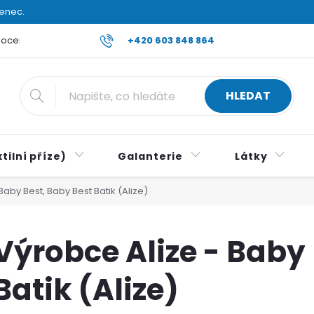
venec.
ocení obchodu
Reklamace a vrácení zboží
+420 603 848 864
Všeobecné ob
HLEDAT
tilní příze)
Galanterie
Látky
Baby Best, Baby Best Batik (Alize)
Výrobce Alize - Baby
Batik (Alize)