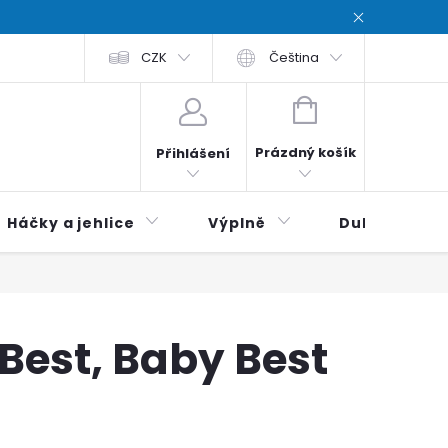
chodní podmínky
CZK
Zásady ochrana osobních údajů / Privacy poli
Čeština
NÁKUPNÍ
KOŠÍK
Prázdný košík
Přihlášení
Háčky a jehlice
Výplně
Duhová klubí
 Best, Baby Best