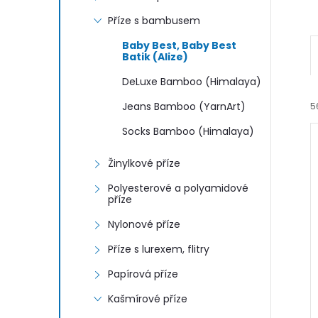
n
Příze s bambusem
e
Baby Best, Baby Best
Batik (Alize)
l
DeLuxe Bamboo (Himalaya)
Jeans Bamboo (YarnArt)
5
Socks Bamboo (Himalaya)
Žinylkové příze
Polyesterové a polyamidové
příze
í
Nylonové příze
i
Příze s lurexem, flitry
Papírová příze
Kašmírové příze