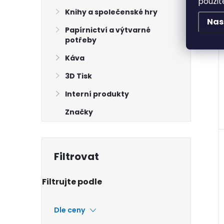
použit
Knihy a společenské hry
Nas
Papírnictví a výtvarné
potřeby
Káva
3D Tisk
Interní produkty
Značky
Dle ceny