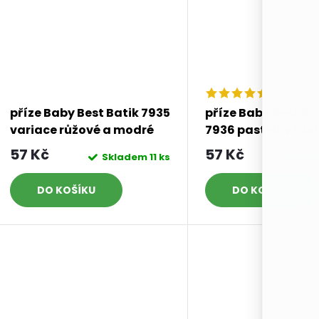
příze Baby Best Batik 7935
příze Baby Best Ba
variace růžové a modré
7936 pastelově ze
fialová, tyrkysová
57 Kč
57 Kč
Skladem
11 ks
Sk
DO KOŠÍKU
DO KOŠÍKU