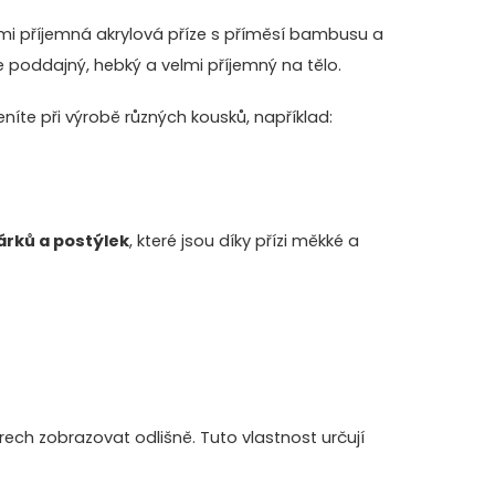
lmi příjemná akrylová příze s příměsí bambusu a
je poddajný, hebký a velmi příjemný na tělo.
eníte při výrobě různých kousků, například:
árků a postýlek
, které jsou díky přízi měkké a
ch zobrazovat odlišně. Tuto vlastnost určují