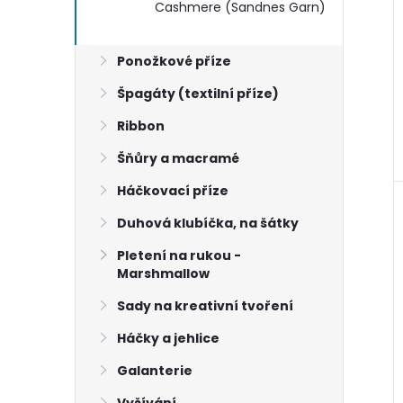
Cashmere (Sandnes Garn)
Ponožkové příze
Špagáty (textilní příze)
Ribbon
Šňůry a macramé
Háčkovací příze
Duhová klubíčka, na šátky
Pletení na rukou -
Marshmallow
Sady na kreativní tvoření
Háčky a jehlice
Galanterie