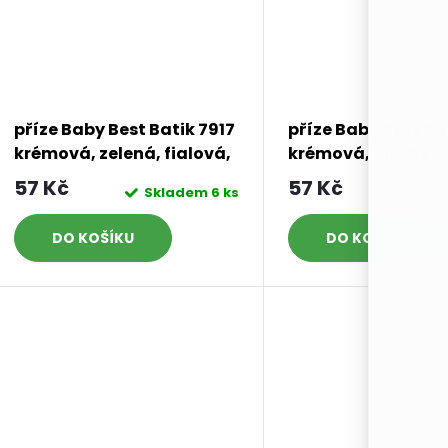
příze Baby Best Batik 7917
příze Baby Best Ba
krémová, zelená, fialová,
krémová, broskvo
broskvová
hnědá, modrá, še
57 Kč
57 Kč
Skladem
6 ks
Skl
DO KOŠÍKU
DO KOŠÍKU