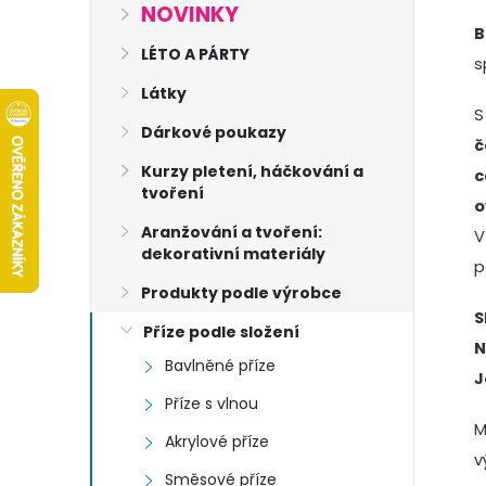
s
NOVINKY
B
t
LÉTO A PÁRTY
s
Látky
r
S
Dárkové poukazy
č
a
Kurzy pletení, háčkování a
c
tvoření
o
n
Aranžování a tvoření:
V
dekorativní materiály
n
p
Produkty podle výrobce
í
S
Příze podle složení
N
Bavlněné příze
p
J
Příze s vlnou
a
M
Akrylové příze
v
Směsové příze