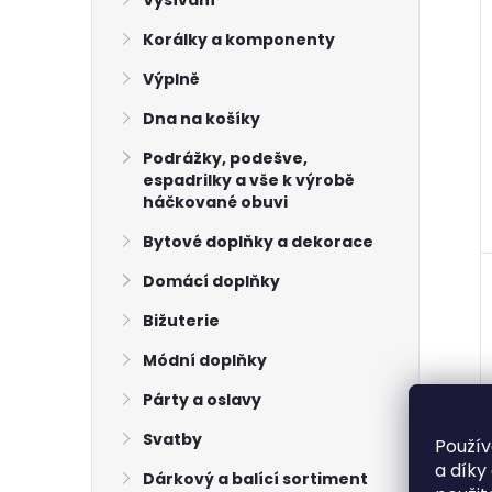
Vyšívání
Korálky a komponenty
Výplně
Dna na košíky
Podrážky, podešve,
espadrilky a vše k výrobě
háčkované obuvi
Bytové doplňky a dekorace
Domácí doplňky
Bižuterie
Módní doplňky
Párty a oslavy
Svatby
Použív
a díky
Dárkový a balící sortiment