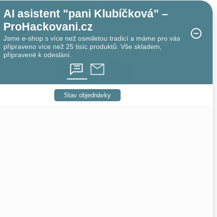
AI asistent "pani Klubíčková" –
tik
příze Baby Best Batik
ProHackovani.cz
drá,
6659 bílá a mentolová
Jsme e-shop s více než osmiletou tradicí a máme pro vás
připraveno více než 25 tisíc produktů. Vše skladem,
57 Kč
adem
12 ks
Skladem
8 ks
připravené k odeslání.
DO KOŠÍKU
Stav objednávky