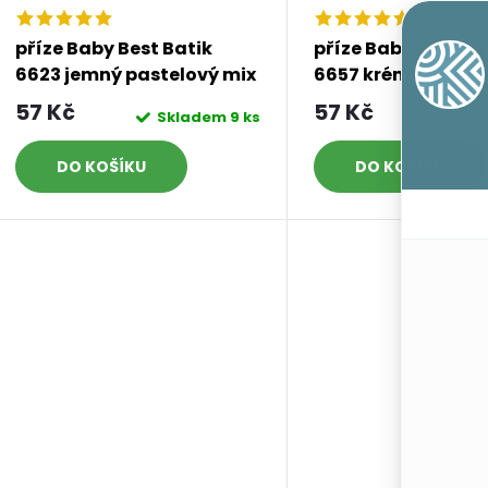
o
r
příze Baby Best Batik
příze Baby Best Ba
d
6623 jemný pastelový mix
6657 krémová, mo
o
hnědá
57 Kč
57 Kč
Skladem
9 ks
Skl
u
d
DO KOŠÍKU
DO KOŠÍKU
k
u
t
k
ů
t
ů