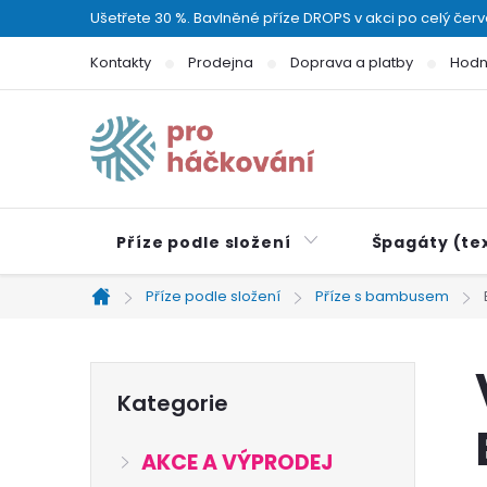
Přejít
Ušetřete 30 %. Bavlněné příze DROPS v akci po celý čer
na
Kontakty
Prodejna
Doprava a platby
Hodn
obsah
Příze podle složení
Špagáty (tex
Příze podle složení
Příze s bambusem
Domů
P
Přeskočit
Kategorie
kategorie
o
AKCE A VÝPRODEJ