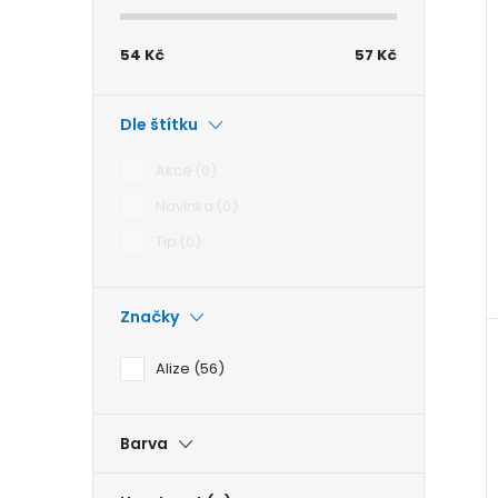
54
Kč
57
Kč
Dle štítku
Akce
0
Novinka
0
Tip
0
Značky
Alize
56
Barva