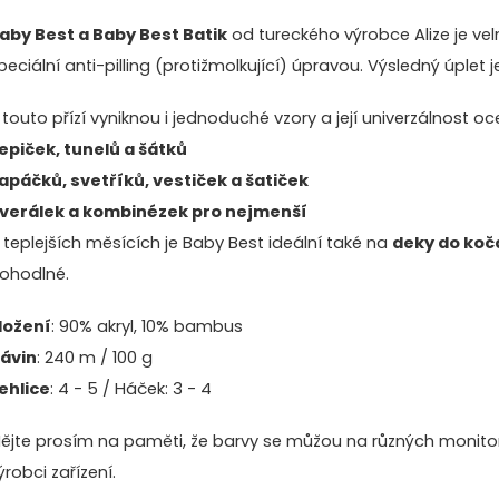
aby Best a Baby Best Batik
od tureckého výrobce Alize je ve
peciální anti-pilling (protižmolkující) úpravou. Výsledný úplet 
 touto přízí vyniknou i jednoduché vzory a její univerzálnost oc
epiček, tunelů a šátků
apáčků, svetříků, vestiček a šatiček
verálek a kombinézek pro nejmenší
 teplejších měsících je Baby Best ideální také na
deky do koč
ohodlné.
ložení
: 90% akryl, 10% bambus
ávin
: 240 m / 100 g
ehlice
: 4 - 5 / Háček: 3 - 4
ějte prosím na paměti, že barvy se můžou na různých monitore
ýrobci zařízení.