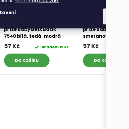
elnost.
Více informací zde.
tavení
Souhla
příze Baby Best Batik
příze Baby Best Ba
7540 bílá, šedá, modrá
smetanová, písko
béžová
57 Kč
57 Kč
Skladem
13 ks
Skl
DO KOŠÍKU
DO KOŠÍKU