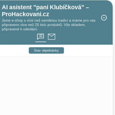
SOUVISEJÍCÍ PRODUKTY
PODOBNÉ PRODUKTY
AI asistent "pani Klubíčková" –
ProHackovani.cz
Jsme e-shop s více než osmiletou tradicí a máme pro vás
připraveno více než 25 tisíc produktů. Vše skladem,
připravené k odeslání.
Stav objednávky
v odstínech fialové a levandulové je ideální pro
ko jsou tašky, kapsičky.
Hodí se i na tvorbu
a je příjemná na dotek a dobře se s ní pracuje.