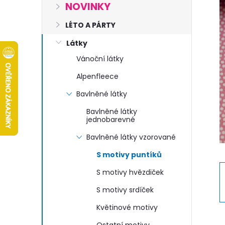
s
NOVINKY
t
LÉTO A PÁRTY
Látky
r
Vánoční látky
a
Alpenfleece
Bavlněné látky
n
Bavlněné látky
jednobarevné
n
Bavlněné látky vzorované
í
S motivy puntíků
p
S motivy hvězdiček
S motivy srdíček
a
Květinové motivy