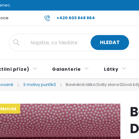
venec.
ocení obchodu
Reklamace a vrácení zboží
+420 603 848 864
Všeobecné ob
HLEDAT
tilní příze)
Galanterie
Látky
orované
S motivy puntíků
Bavlněná látka Dotty starorůžová bíl
B
Metráž
D