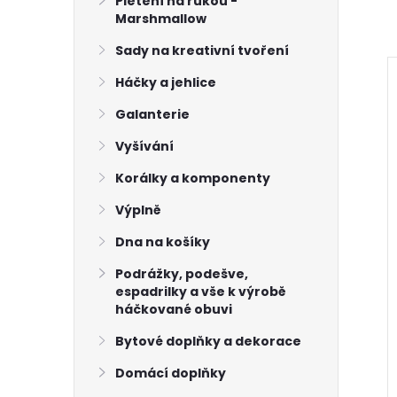
Pletení na rukou -
Marshmallow
Sady na kreativní tvoření
Háčky a jehlice
Galanterie
Vyšívání
Korálky a komponenty
Výplně
Dna na košíky
Podrážky, podešve,
espadrilky a vše k výrobě
háčkované obuvi
Bytové doplňky a dekorace
Domácí doplňky