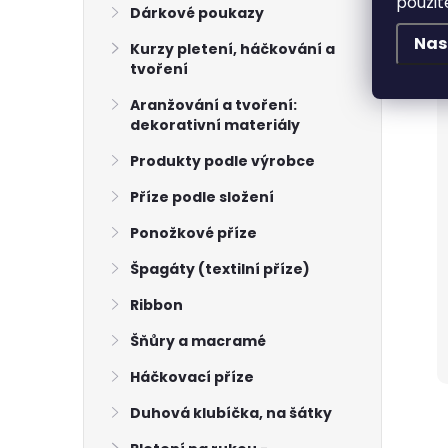
použit
Dárkové poukazy
Nas
Kurzy pletení, háčkování a
tvoření
Aranžování a tvoření:
dekorativní materiály
Produkty podle výrobce
Příze podle složení
Ponožkové příze
Špagáty (textilní příze)
Ribbon
Šňůry a macramé
Háčkovací příze
Duhová klubíčka, na šátky