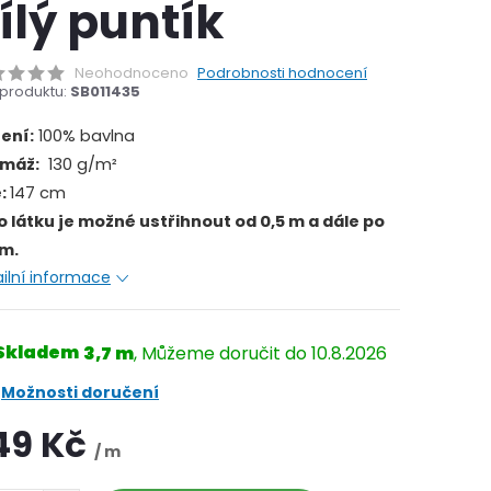
ílý puntík
Neohodnoceno
Podrobnosti hodnocení
produktu:
SB011435
žení:
100% bavlna
máž:
130 g/m²
e:
147 cm
o látku je možné ustřihnout od 0,5 m a dále po
cm.
ilní informace
Skladem
3,7 m
10.8.2026
Možnosti doručení
49 Kč
/ m