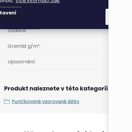
elnost.
Více informací zde.
tavení
Šíře
:
?
Souhla
Dodává
:
Gramáž g/m²
:
Upozornění
:
Produkt naleznete v této kategorii
Puntíkované vzorované látky