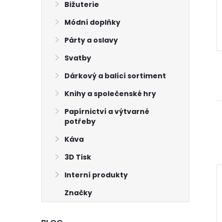
Bižuterie
Módní doplňky
Párty a oslavy
Svatby
Dárkový a balící sortiment
Knihy a společenské hry
Papírnictví a výtvarné
potřeby
Káva
3D Tisk
Interní produkty
Značky