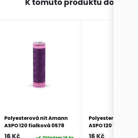
K tomuto produktu doporuč
Polyesterová nit Amann
Polyesterová nit 
ASPO 120 fialková 0578
ASPO 120 fialová 0
návin 100 m
návin 100 m
16 Kč
16 Kč
Skladem
14 ks
Skl