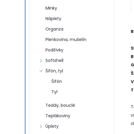
Minky
Náplety
Organza
B
Plenkovina, mušelín
S
Podšívky
B
Softshell
G
Šifón, tyl
Š
Šifón
V
T
Tyl
Teddy, bouclé
T
v
Teplákoviny
d
Úplety