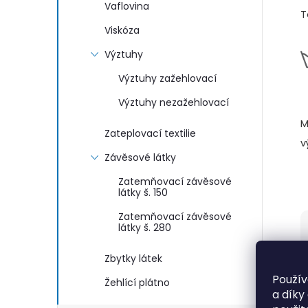
Vaflovina
T
Viskóza
Výztuhy
Výztuhy zažehlovací
Výztuhy nezažehlovací
M
Zateplovací textilie
v
Závěsové látky
Zatemňovací závěsové
látky š. 150
Zatemňovací závěsové
látky š. 280
Zbytky látek
Použív
Žehlící plátno
a díky