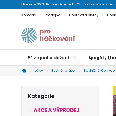
Přejít
Ušetřete 30 %. Bavlněné příze DROPS v akci po celý čer
na
Kontakty
Prodejna
Doprava a platby
Hodn
obsah
Příze podle složení
Špagáty (tex
Látky
Bavlněné látky
Bavlněné látky vz
Domů
P
Přeskočit
Kategorie
kategorie
o
AKCE A VÝPRODEJ