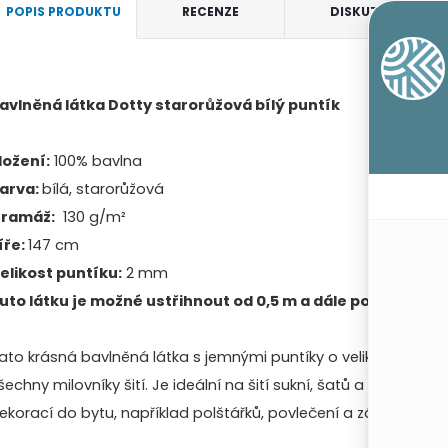
POPIS PRODUKTU
RECENZE
DISKUZE
avlněná látka Dotty starorůžová bílý puntík
ložení:
100% bavlna
arva:
bílá, starorůžová
ramáž:
130 g/m²
íře:
147 cm
elikost puntíku:
2 mm
uto látku je možné ustřihnout od 0,5 m a dále po 10 cm.
ato krásná bavlněná látka s jemnými puntíky o velikosti 2 mm 
šechny milovníky šití. Je ideální na šití
sukní, šatů a doplňků
ja
ekorací do bytu, například polštářků, povlečení a závěsů. Látk