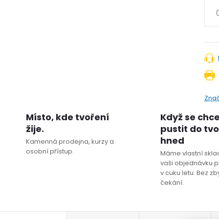
Zna
Místo, kde tvoření
Když se chc
žije.
pustit do tv
hned
Kamenná prodejna, kurzy a
osobní přístup.
Máme vlastní sklad
vaši objednávku p
v cuku letu. Bez z
čekání.