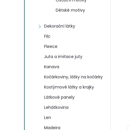
n
Ostatní motivy
Dětské motivy
e
Dekorační látky
l
Filc
Fleece
Juta a imitace juty
Kanava
Kočárkoviny, látky na kočárky
Kostýmové látky a krajky
Látkové panely
Lehátkovina
Len
Madeira