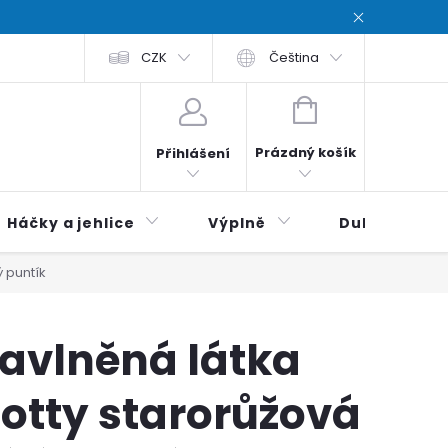
chodní podmínky
CZK
Zásady ochrana osobních údajů / Privacy poli
Čeština
NÁKUPNÍ
KOŠÍK
Prázdný košík
Přihlášení
Háčky a jehlice
Výplně
Duhová klubí
ý puntík
avlněná látka
otty starorůžová