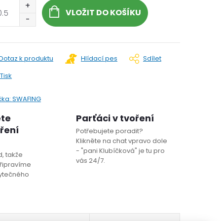
VLOŽIT DO KOŠÍKU
Dotaz k produktu
Hlídací pes
Sdílet
Tisk
čka:
SWAFING
ete
Parťáci v tvoření
oření
Potřebujete poradit?
Klikněte na chat vpravo dole
- "pani Klubíčková" je tu pro
, takže
vás 24/7.
řipravíme
bytečného