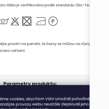
ato látka je certifikována podle standardu Öko-Tex Standard 1
ějte prosím na paměti, že barvy se můžou na různých monitore
ýrobci zařízení.
Parametry produktu:
Barva
:
áme cookies, abychom Vám umožnili pohodlné prohlíže
 analýze provozu webu neustále zlepšovali jeho funkce, v
Materiál
:
?