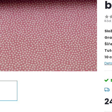
b
Kód 
Slo
Gra
Šíř
Tut
10 
Deta
2