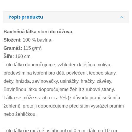
Popis produktu
Bavlněná látka sloni do růžova.
Složení:
100 % bavlna.
Gramáž:
115 g/m².
Šíře:
160 cm.
Tuto látku doporučujeme, vzhledem k jejímu motivu,
především na tvoření pro děti, povlečení, teepee stany,
deky, hnízda, zavinovačky, usínáčky, hračky, závěsy.
Bavlněnou látku doporučujeme žehlit z rubové strany.
Látka se může srazit o cca 5% (z důvodu praní, sušení a
žehlení), proto ji doporučujeme před šitím vysrážet praním
nebo žehličkou.
Tuto látku je možné ustřihnout od 0,5 m, dále po 10 cm.