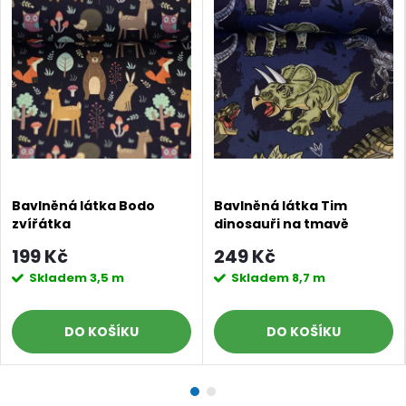
Bavlněná látka Bodo
Bavlněná látka Tim
zvířátka
dinosauři na tmavě
modré
199 Kč
249 Kč
Skladem
3,5 m
Skladem
8,7 m
DO KOŠÍKU
DO KOŠÍKU