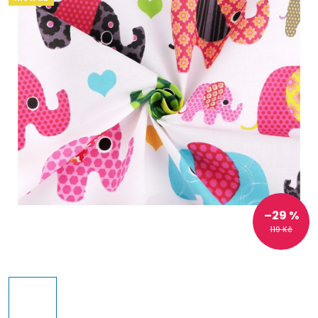
–29 %
119 Kč