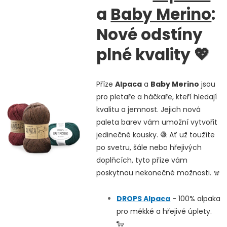
a
Baby Merino
:
Nové odstíny
plné kvality
💖
Příze
Alpaca
a
Baby Merino
jsou
pro pletaře a háčkaře, kteří hledají
kvalitu a jemnost. Jejich nová
paleta barev vám umožní vytvořit
jedinečné kousky. 🧶 Ať už toužíte
po svetru, šále nebo hřejivých
doplňcích, tyto příze vám
poskytnou nekonečné možnosti. 🧣
DROPS
Alpaca
- 100% alpaka
pro měkké a hřejivé úplety.
🐑