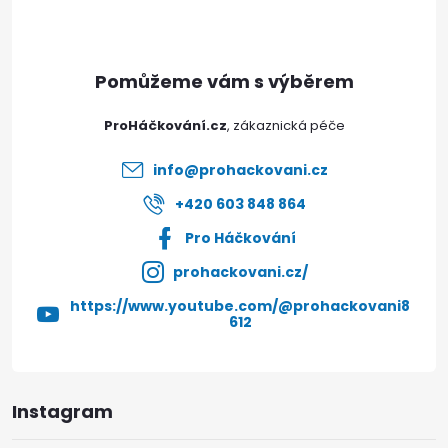
p
a
t
ProHáčkování.cz
í
info
@
prohackovani.cz
+420 603 848 864
Pro Háčkování
prohackovani.cz/
https://www.youtube.com/@prohackovani8
612
Instagram