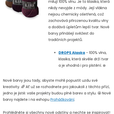
milují 100% vlnu. Je to klasika, která
nikdy nevyjde z módy. Její vlákna
nejsou chemicky ošetřená, což
zachovává přirozenou kvalitu vlny
a dodává úpletům lepší tvar. Nové
barvy přinášejí svěžest do
tradičních projektů.
DROPS
Alaska
- 100% vlna,
klasika, která skvěle drží tvar
a je vhodná i pro plstění. ❄️
Nové barvy jsou tady, abyste mohli popustit uzdu své
kreativity. 🌈 Ať už se rozhodnete pro jakoukoli z těchto přízí,
jedno je jisté: vaše projekty budou plné barev a stylu. 🤩 Nové
barvy najdete i na eshopu
Proháčkování
.
Doprava a platby
Prodejna
Blog a návody
Prohlédněte si všechny nové odstíny a nechte se inspirovat!