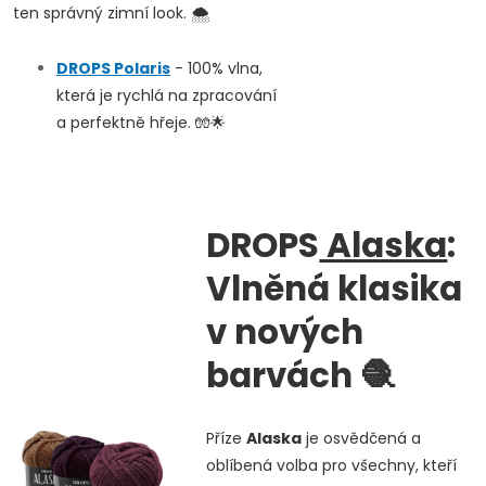
ten správný zimní look. 🌨️
DROPS
Polaris
- 100% vlna,
která je rychlá na zpracování
a perfektně hřeje. 🧤🌟
DROPS
Alaska
:
Vlněná klasika
v nových
barvách
🧶
Příze
Alaska
je osvědčená a
oblíbená volba pro všechny, kteří