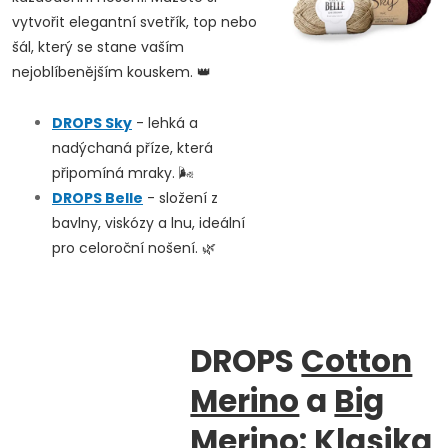
vytvořit elegantní svetřík, top nebo
šál, který se stane vaším
nejoblíbenějším kouskem. 👑
DROPS
Sky
- lehká a
nadýchaná příze, která
připomíná mraky. 🌬️
DROPS
Belle
- složení z
bavlny, viskózy a lnu, ideální
pro celoroční nošení. 🌿
DROPS
Cotton
Merino
a
Big
Merino
: Klasika