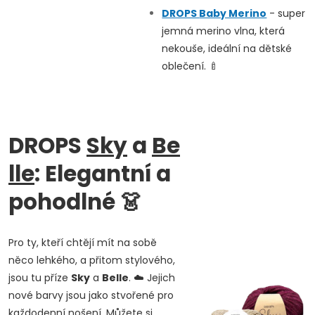
DROPS
Baby Merino
- super
jemná merino vlna, která
nekouše, ideální na dětské
oblečení. 🍼
DROPS
Sky
a
Be
lle
: Elegantní a
pohodlné
👗
Pro ty, kteří chtějí mít na sobě
něco lehkého, a přitom stylového,
jsou tu příze
Sky
a
Belle
. ☁️ Jejich
nové barvy jsou jako stvořené pro
každodenní nošení. Můžete si