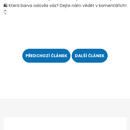
🛍️ Která barva oslovila vás? Dejte nám vědět v komentářích!
Poslat
👇
PŘEDCHOZÍ ČLÁNEK
DALŠÍ ČLÁNEK
Z
á