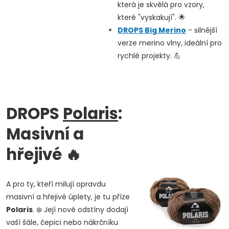
která je skvělá pro vzory,
které "vyskakují". 🌟
DROPS
Big Merino
- silnější
verze merino vlny, ideální pro
rychlé projekty. 💪
DROPS
Polaris
:
Masivní a
hřejivé
🔥
A pro ty, kteří milují opravdu
masivní a hřejivé úplety, je tu příze
Polaris
. ❄️ Její nové odstíny dodají
vaší šále, čepici nebo nákrčníku