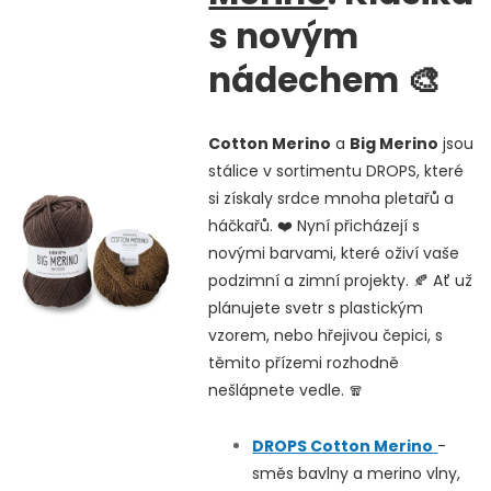
s novým
nádechem
🎨
Cotton Merino
a
Big Merino
jsou
stálice v sortimentu DROPS, které
si získaly srdce mnoha pletařů a
háčkařů. ❤️ Nyní přicházejí s
novými barvami, které oživí vaše
podzimní a zimní projekty. 🍂 Ať už
plánujete svetr s plastickým
vzorem, nebo hřejivou čepici, s
těmito přízemi rozhodně
nešlápnete vedle. 🧣
DROPS
Cotton Merino
-
směs bavlny a merino vlny,