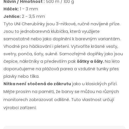
Návin / Hmotnost :
500 m / 100 g
Háček:
1 - 3 mm
Jehlice:
2 - 3,5 mm
Tyto UNI Cherubínky jsou 3-nitkové, ručně navíjené příze.
Jsou to jednobarevná klubíčka, která využijete
samostatně nebo jako doplnění k barevným variantám.
Vhodné pro háčkování i pletení. Vytvoříte krásné vesty,
svetry, ponča, šaty, sukně. Samozřejmě doplňky jako jsou
čepice, nákrčníky a především pak
šátky a šály.
Na léto
doporučujeme na plážová parea a vzdušné tuniky přes
plavky nebo tílka.
Nitka není stočená do zákrutu
jako u klasických přízí.
Mějte prosím na paměti, že barvy se můžou na různých
monitorech zobrazovat odlišně. Tuto vlastnost určují
výrobci zařízení.