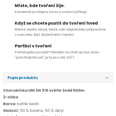
Místo, kde tvoření žije.
Kamenná prodejna, kurzy a osobní přístup.
Když se chcete pustit do tvoření hned
Máme vlastní sklad, takže vaši objednávku připravíme
v cuku letu. Bez zbytečného čekání.
Parťáci v tvoření
Potřebujete poradit? Klikněte na chat vpravo dole -
"pani Klubíčková" je tu pro vás 24/7.
Popis produktu
Cherubínka UNI 3N 315 světle šedá 500m
3-nitka
Barva:
světle šedá
Složení:
50 % bavlna, 50 % akryl