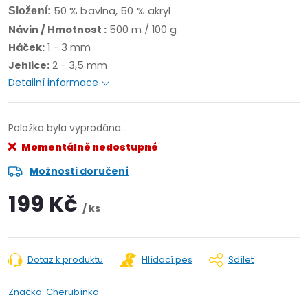
50 % bavlna, 50 % akryl
Složení:
Návin / Hmotnost :
500 m / 100 g
Háček:
1 - 3 mm
Jehlice:
2 - 3,5 mm
Detailní informace
Položka byla vyprodána…
Momentálně nedostupné
Možnosti doručení
199 Kč
/ ks
Dotaz k produktu
Hlídací pes
Sdílet
Značka:
Cherubínka