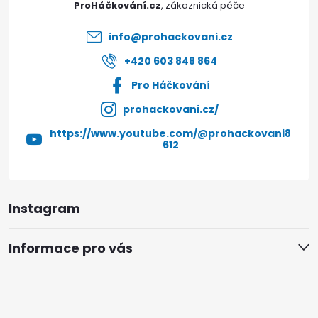
ProHáčkování.cz
í
info
@
prohackovani.cz
+420 603 848 864
Pro Háčkování
prohackovani.cz/
https://www.youtube.com/@prohackovani8
612
Instagram
Informace pro vás