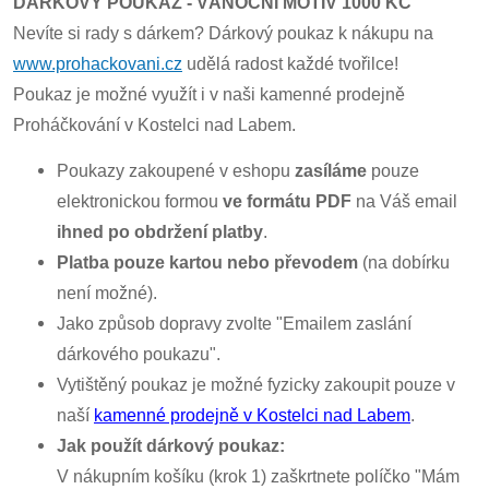
DÁRKOVÝ POUKAZ - VÁNOČNÍ MOTIV 1000 KČ
Nevíte si rady s dárkem? Dárkový poukaz k nákupu na
www.prohackovani.cz
udělá radost každé tvořilce!
Poukaz je možné využít i v naši kamenné prodejně
Proháčkování v Kostelci nad Labem.
Poukazy zakoupené v eshopu
zasíláme
pouze
elektronickou formou
ve formátu PDF
na Váš email
ihned po obdržení platby
.
Platba pouze kartou nebo převodem
(na dobírku
není možné).
Jako způsob dopravy zvolte "Emailem zaslání
dárkového poukazu".
Vytištěný poukaz je možné fyzicky zakoupit pouze v
naší
kamenné prodejně v Kostelci nad Labem
.
Jak použít dárkový poukaz:
V nákupním košíku (krok 1) zaškrtnete políčko "Mám