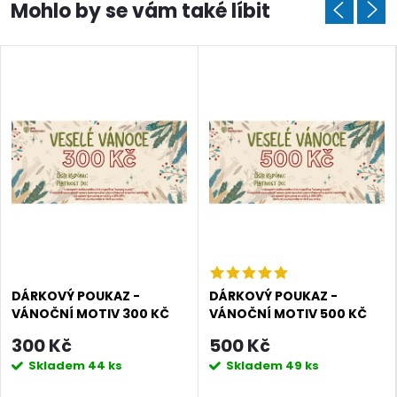
Doprava a platby
Prodejna
Blog a návody
DÁRKOVÝ POUKAZ -
DÁRKOVÝ POUKAZ -
VÁNOČNÍ MOTIV 300 KČ
VÁNOČNÍ MOTIV 500 KČ
300 Kč
500 Kč
Poslat
Skladem
44 ks
Skladem
49 ks