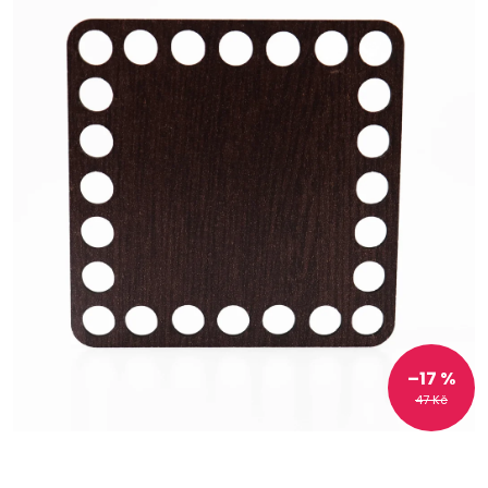
–17 %
47 Kč