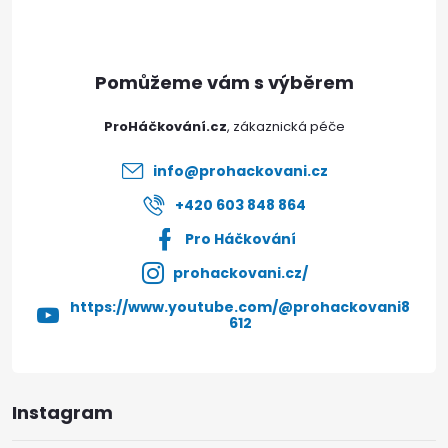
p
a
t
ProHáčkování.cz
í
info
@
prohackovani.cz
+420 603 848 864
Pro Háčkování
prohackovani.cz/
https://www.youtube.com/@prohackovani8
612
Instagram