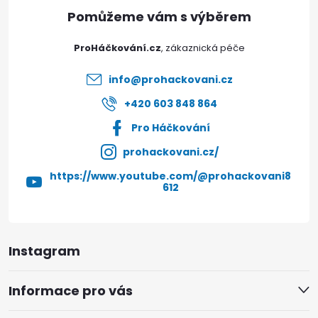
a
t
ProHáčkování.cz
í
info
@
prohackovani.cz
+420 603 848 864
Pro Háčkování
prohackovani.cz/
https://www.youtube.com/@prohackovani8
612
Instagram
Informace pro vás