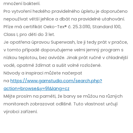
množení bakterií.
Pro vytvoření hezkého pravidelného úpletu je doporučeno
nepoužívat větší jehlice a dbát na pravidelné utahování.
Příze má certifikát Oeko-Tex® č. 25.3.0110, Standard 100,
Class I, pro děti do 3 let.
Je opatřena úpravou Superwash, lze ji tedy prát v pračce,
v tomto případě doporučujeme velmi jemný program s
nízkou teplotou, bez aviváže.
Jinak prát ručně v chladnější
vodě, opatrně ždímat a sušit volně rozložené.
Návody a inspiraci můžete načerpat
na
https://www.garnstudio.com/search.php?
action=browse&y=91&lang=cz
Mějte prosím na paměti, že barvy se můžou na různých
monitorech zobrazovat odlišně. Tuto vlastnost určují
výrobci zařízení.