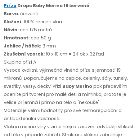
Příze
Drops Baby Merino 16 červená
Barva:
červená
Složení:
100% merino vlna
Návin:
cca 175 metrů
Hmotnost:
cca 50 g
Jehlice / háček:
3 mm
Zkušební vzorek:
10 x 10 cm = 24 ok x 32 řad
Skupina přízí A
Vysoce kvalitní, výjimečná vlněná příze s jemností 19
mikronů. Doporučujeme na čepice, čelenky, šály, tunely,
svetříky, vesty, dečky. Přízi
Baby Merino
pak především
oceníte při tvoření pro malé děti a miminka, protože je
velice příjemná i přímo na tělo a "nekouše".
Materiál je velmi hodnotný pro své termoregulační a
antibakteriální vlastnosti.
Vlákna merino vlny v zimě hřejí a zároveň odvádějí vlhkost
od těla v případě zahřátí. Struktura vlákna zabraňuje