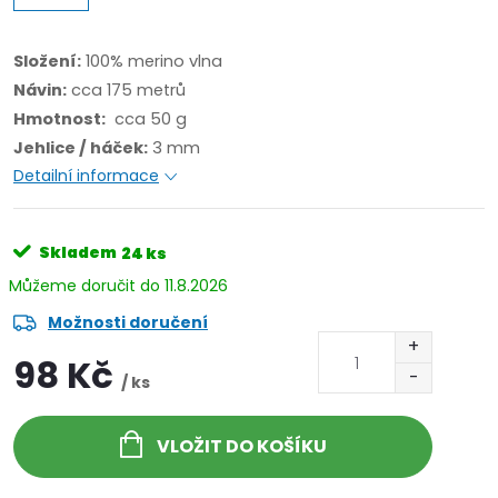
Složení:
100% merino vlna
Návin:
cca 175 metrů
Hmotnost:
cca 50 g
Jehlice / háček:
3 mm
Detailní informace
Skladem
24 ks
11.8.2026
Možnosti doručení
98 Kč
/ ks
VLOŽIT DO KOŠÍKU