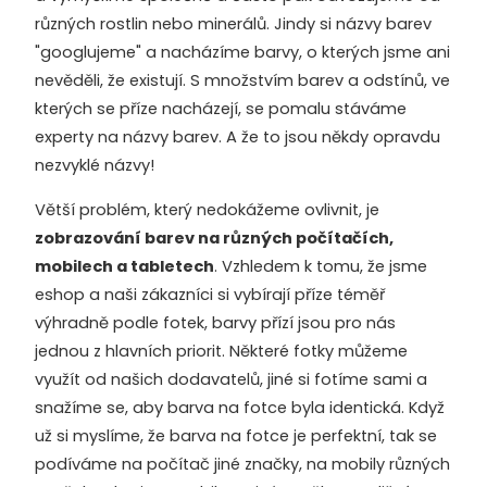
různých rostlin nebo minerálů. Jindy si názvy barev
"googlujeme" a nacházíme barvy, o kterých jsme ani
nevěděli, že existují. S množstvím barev a odstínů, ve
kterých se příze nacházejí, se pomalu stáváme
experty na názvy barev. A že to jsou někdy opravdu
nezvyklé názvy!
Větší problém, který nedokážeme ovlivnit, je
zobrazování barev na různých počítačích,
mobilech a tabletech
. Vzhledem k tomu, že jsme
eshop a naši zákazníci si vybírají příze téměř
výhradně podle fotek, barvy přízí jsou pro nás
jednou z hlavních priorit. Některé fotky můžeme
využít od našich dodavatelů, jiné si fotíme sami a
snažíme se, aby barva na fotce byla identická. Když
už si myslíme, že barva na fotce je perfektní, tak se
podíváme na počítač jiné značky, na mobily různých