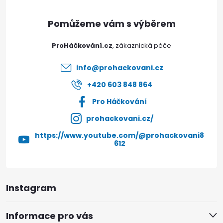
a
t
ProHáčkování.cz
í
info
@
prohackovani.cz
+420 603 848 864
Pro Háčkování
prohackovani.cz/
https://www.youtube.com/@prohackovani8
612
Instagram
Informace pro vás