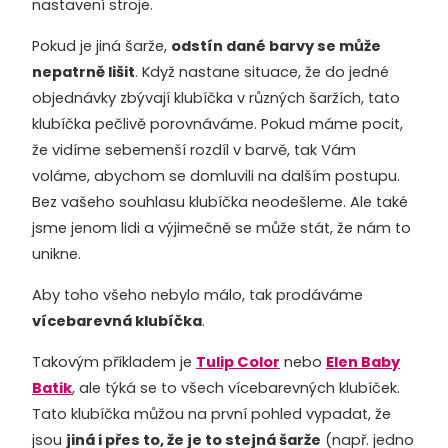
nastavení stroje.
Pokud je jiná šarže,
odstín dané barvy se může
nepatrně lišit
. Když nastane situace, že do jedné
objednávky zbývají klubíčka v různých šaržích, tato
klubíčka pečlivě porovnáváme. Pokud máme pocit,
že vidíme sebemenší rozdíl v barvě, tak Vám
voláme, abychom se domluvili na dalším postupu.
Bez vašeho souhlasu klubíčka neodešleme. Ale také
jsme jenom lidi a výjimečně se může stát, že nám to
unikne.
Aby toho všeho nebylo málo, tak prodáváme
vícebarevná klubíčka
.
Takovým příkladem je
Tulip Color
nebo
Elen Baby
Batik
, ale týká se to všech vícebarevných klubíček.
Tato klubíčka můžou na první pohled vypadat, že
jsou
jiná i přes to, že je to stejná šarže
(např. jedno