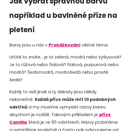
Jak vybrat správnou barvu
například u bavlněné příze na
pletení
Barvy jsou u nás v
Proháčkování
věčné téma.
Určitě to znáte... je to zelená, modrá nebo tyrkysová?
Je to růžová nebo fialová? Fialová, purpurová nebo
modrá? Šedomodrá, modrošedá nebo prostě
šedá?
Každý to vidí jinak a ty debaty jsou někdy
nekonečné.
Každá příze může mít 10 podobných
odstínů
a my musíme vymyslet názvy barev,
abychom je rozlišili. Takovým příkladem je
příze
Camilla
, která je ve 101 odstínech. Názvy probíráme
a vymýšlíme společně a často pak odvozujeme od