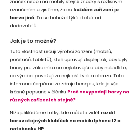
značek nebo i na mobily stejné značky s rozlišným
označením a zjistíme, že na
každém zařízení je
barva jiná
. To se bohužel týká i fotek od
dodavatelů.
Jak je to možné?
Tuto vlastnost určují výrobci zařízení (mobilů,
počítačů, tabletů), kteří upravují displej tak, aby byly
barvy pro zákazníka co nejlákavější a aby nabídli to,
co výrobci považují za nejlepší kvalitu obrazu. Tuto
informaci čerpáme ze zdroje
benq.eu,
kde je vše
krásně popsané v článku
Proč nevypadají barvy na
různých zařízeních stejně?
Níže přikládáme fotky, kde můžete vidět
rozdíl
barev stejných klubíček na mobilu Iphone 12 a
notebooku HP
.