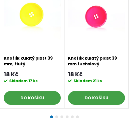
Knoflík kulatý plast 39
Knoflík kulatý plast 39
mm, žlutý
mm fuchsiový
18 Kč
18 Kč
Skladem
17 ks
Skladem
21 ks
DO KOŠÍKU
DO KOŠÍKU
Doprava a platby
Prodejna
Blog a návody
Poslat