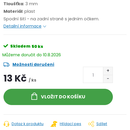
Tloušťka
: 3 mm
Materiál
: plast
Spodní šití - na zadní straně s jedním očkem.
Detailní informace
Skladem
50 ks
10.8.2026
Možnosti doručení
13 Kč
/ ks
VLOŽIT DO KOŠÍKU
Dotaz k produktu
Hlídací pes
Sdílet